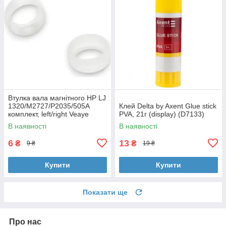
Втулка вала магнітного HP LJ
1320/M2727/P2035/505A
Клей Delta by Axent Glue stick
комплект, left/right Veaye
PVA, 21г (display) (D7133)
(BSHMR-505U-VE)
В наявності
В наявності
6
13
₴
₴
9 ₴
19 ₴
Купити
Купити
Показати ще
Про нас