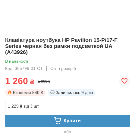
Клавіатура ноутбука HP Pavilion 15-P/17-F
Series черная без рамки подсветкой UA
(A43926)
В наявності
Код: 365796-01-СТ
Опт і роздріб
1 260
₴
1 800 ₴
Економія
540 ₴
Залишилось
9 днів
1 229 ₴
від 3 шт.
Купити
або