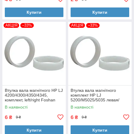
Купити
Купити
АКЦІЯ
–33%
АКЦІЯ
–33%
Втулка вала магнітного HP LJ
Втулка вала магнітного
4200/4300/4350/4345,
комплект HP LJ
комплект, left/right Foshan
5200/M5025/5035 левая/
(MAG-1338A-BSH-Foshan)
правая Foshan (MAG-7516A-
В наявності
В наявності
BSH-Foshan)
6
6
₴
₴
9 ₴
9 ₴
Купити
Купити