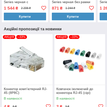
Series черная с
Series черная без рамки
Seri
подсветкой/без рамки UA
UA (A43728)
подс
1 544
871
1 2
₴
₴
2 206 ₴
1 244 ₴
(A43556)
Купити
Купити
Акційні пропозиції та новинки
АКЦІЯ
–33%
АКЦІЯ
–33%
Конектор комп'ютерний RJ-
Ковпачок ізолюючий до
45 (8P8C)
конектора RJ-45 (сірі)
В наявності
В наявності
4
2
₴
₴
6 ₴
3 ₴