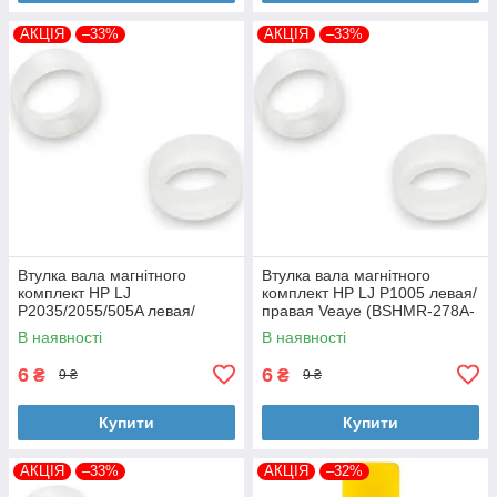
АКЦІЯ
–33%
АКЦІЯ
–33%
Втулка вала магнітного
Втулка вала магнітного
комплект HP LJ
комплект HP LJ P1005 левая/
P2035/2055/505A левая/
правая Veaye (BSHMR-278A-
правая Veaye (BSHMR-505A-
VE)
В наявності
В наявності
VE)
6
6
₴
₴
9 ₴
9 ₴
Купити
Купити
АКЦІЯ
–33%
АКЦІЯ
–32%