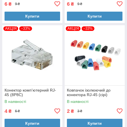
6
6
₴
₴
9 ₴
9 ₴
Купити
Купити
АКЦІЯ
–33%
АКЦІЯ
–33%
Конектор комп'ютерний RJ-
Ковпачок ізолюючий до
45 (8P8C)
конектора RJ-45 (сірі)
В наявності
В наявності
4
2
₴
₴
6 ₴
3 ₴
Купити
Купити