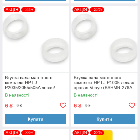
АКЦІЯ
–33%
АКЦІЯ
–33%
Втулка вала магнітного
Втулка вала магнітного
комплект HP LJ
комплект HP LJ P1005 левая/
P2035/2055/505A левая/
правая Veaye (BSHMR-278A-
правая Veaye (BSHMR-505A-
VE)
В наявності
В наявності
VE)
6
6
₴
₴
9 ₴
9 ₴
Купити
Купити
АКЦІЯ
–33%
АКЦІЯ
–32%