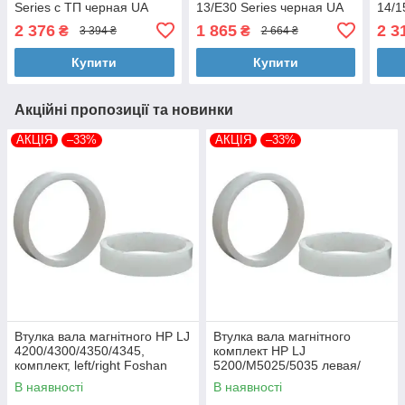
Series с ТП черная UA
13/E30 Series черная UA
14/1
(A43610)
(A43176)
черн
2 376
1 865
2 3
₴
₴
3 394 ₴
2 664 ₴
Купити
Купити
Акційні пропозиції та новинки
АКЦІЯ
–33%
АКЦІЯ
–33%
Втулка вала магнітного HP LJ
Втулка вала магнітного
4200/4300/4350/4345,
комплект HP LJ
комплект, left/right Foshan
5200/M5025/5035 левая/
(MAG-1338A-BSH-Foshan)
правая Foshan (MAG-7516A-
В наявності
В наявності
BSH-Foshan)