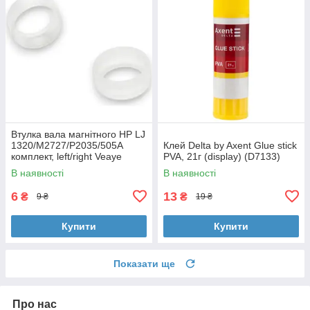
Втулка вала магнітного HP LJ
1320/M2727/P2035/505A
Клей Delta by Axent Glue stick
комплект, left/right Veaye
PVA, 21г (display) (D7133)
(BSHMR-505U-VE)
В наявності
В наявності
6
13
₴
₴
9 ₴
19 ₴
Купити
Купити
Показати ще
Про нас