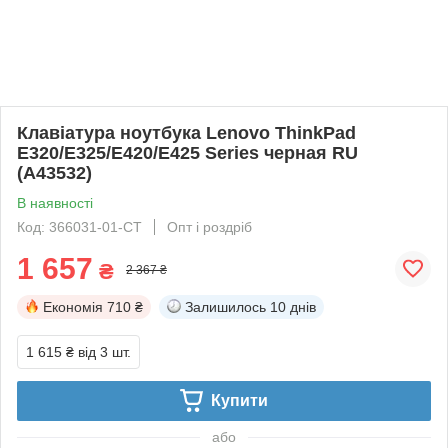
Клавіатура ноутбука Lenovo ThinkPad
E320/E325/E420/E425 Series черная RU
(A43532)
В наявності
Код: 366031-01-СТ
Опт і роздріб
1 657
₴
2 367 ₴
Економія
710 ₴
Залишилось
10 днів
1 615 ₴
від 3 шт.
Купити
або