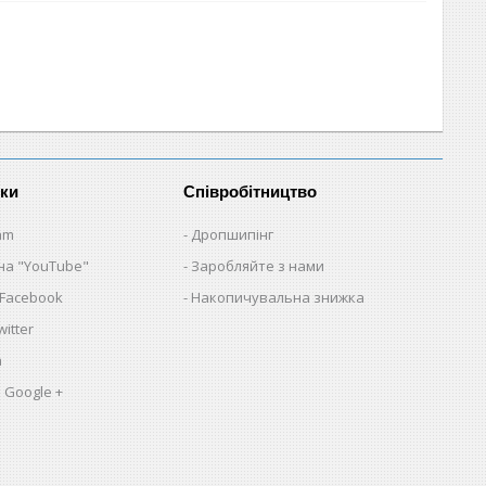
нки
Співробітництво
am
Дропшипінг
на "YouTube"
Заробляйте з нами
 Facebook
Накопичувальна знижка
itter
a
 Google +