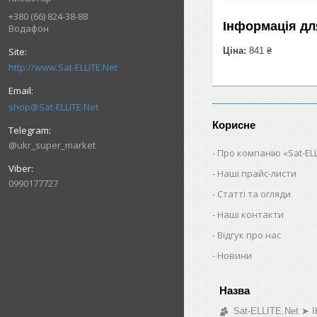
+380 (66) 824-38-88
Інформація дл
Водафон
Ціна:
841 ₴
http://www.Sat-ELLITE.Net
shop@Sat-ELLITE.Net
Корисне
@ukr_super_market
Про компанію «Sat-ELL
Наші прайс-листи
0990177727
Статті та огляди
Наші контакти
Відгук про нас
Новини
Sat-ELLITE.Net 