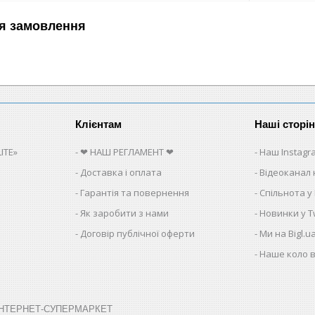
я замовлення
Клієнтам
Наші сторі
ITE»
❤ НАШ РЕГЛАМЕНТ ❤
Наш Instagr
Доставка і оплата
Відеоканал 
Гарантія та повернення
Спільнота у
Як заробити з нами
Новинки у Tw
Договір публічної оферти
Ми на Bigl.u
Наше коло в
➤ ІНТЕРНЕТ-СУПЕРМАРКЕТ