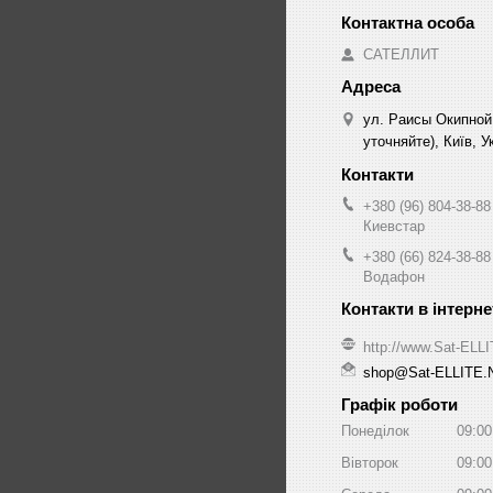
САТЕЛЛИТ
ул. Раисы Окипной
уточняйте), Київ, У
+380 (96) 804-38-88
Киевстар
+380 (66) 824-38-88
Водафон
http://www.Sat-ELL
shop@Sat-ELLITE.
Графік роботи
Понеділок
09:00
Вівторок
09:00