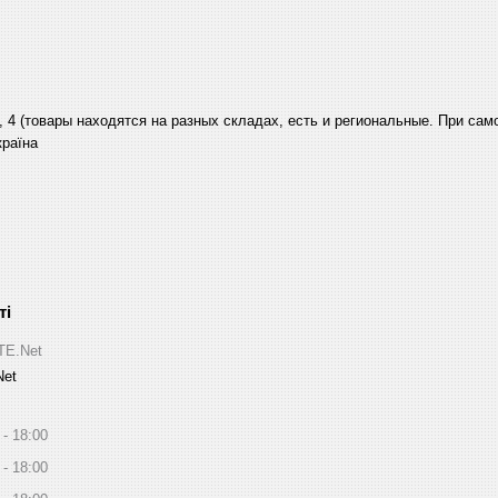
, 4 (товары находятся на разных складах, есть и региональные. При са
країна
ITE.Net
Net
18:00
18:00