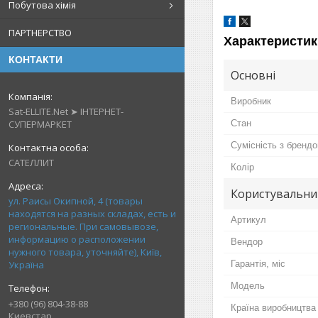
Побутова хімія
ПАРТНЕРСТВО
Характеристик
КОНТАКТИ
Основні
Виробник
Sat-ELLITE.Net ➤ ІНТЕРНЕТ-
СУПЕРМАРКЕТ
Стан
Сумісність з бренд
САТЕЛЛИТ
Колір
Користувальни
ул. Раисы Окипной, 4 (товары
находятся на разных складах, есть и
Артикул
региональные. При самовывозе,
информацию о расположении
Вендор
нужного товара, уточняйте), Київ,
Україна
Гарантія, міс
Мoдель
+380 (96) 804-38-88
Країна виробництва
Киевстар