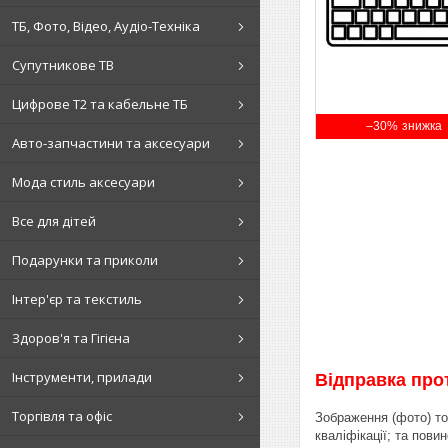
ТБ, Фото, Відео, Аудіо-Техніка
Супутникове ТВ
Цифрове Т2 та кабельне ТБ
–30%
Авто-запчастини та аксесуари
Мода стиль аксесуари
Все для дітей
Подарунки та приколи
Інтер'єр та текстиль
Здоров'я та Гігієна
Інструменти, прилади
Відправка про
Торгівля та офіс
Зображення (фото) то
кваліфікації; та пов