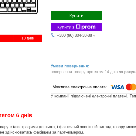
Купити
Купити з
+380 (96) 804-38-88
10 днів
повернення товару протягом 14 днів
за раху
У компанії підключені електронні платежі. Те
тягом 6 днів
вару є ілюстраціями до нього; і фактичний зовнішній вигляд товару може 
инен здійснюватись фахівцем за парт-номером.