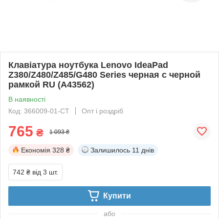
Клавіатура ноутбука Lenovo IdeaPad
Z380/Z480/Z485/G480 Series черная с черной
рамкой RU (A43562)
В наявності
Код: 366009-01-СТ
Опт і роздріб
765
₴
1 093 ₴
Економія
328 ₴
Залишилось
11 днів
742 ₴
від 3 шт.
Купити
або