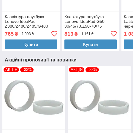
Клавіатура ноутбука
Клавіатура ноутбука
Клав
Lenovo IdeaPad
Lenovo IdeaPad G50-
Lati
Z380/Z480/Z485/G480
30/45/70,Z50-70/75
черн
Series черная с синей
черная с черной рамкой
RU (
765
813
1 0
₴
₴
1 093 ₴
1 161 ₴
рамкой UA (A43891)
RU (A43860)
Купити
Купити
Акційні пропозиції та новинки
АКЦІЯ
–33%
АКЦІЯ
–33%