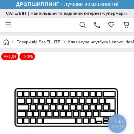
ДРОПШИППИНГ
- лучшие возможности!
САТЕЛЛІТ | Найбільший та надійний інтернет-супермаркет н
Товари від Sat-ELLITE
Клавіатура ноутбука Lenovo Ide
АКЦІЯ
–30%
КНОПКА
ЗВ'ЯЗКУ