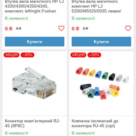
Втулка вала магнітного HP LJ
Втулка вала магнітного
4200/4300/4350/4345,
комплект HP LJ
комплект, left/right Foshan
5200/M5025/5035 левая/
(MAG-1338A-BSH-Foshan)
правая Foshan (MAG-7516A-
В наявності
В наявності
BSH-Foshan)
6
6
₴
₴
9 ₴
9 ₴
Купити
Купити
АКЦІЯ
–33%
АКЦІЯ
–33%
Конектор комп'ютерний RJ-
Ковпачок ізолюючий до
45 (8P8C)
конектора RJ-45 (сірі)
В наявності
В наявності