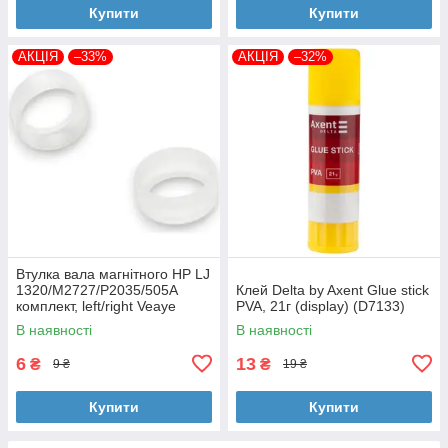
Купити
Купити
АКЦІЯ
–33%
АКЦІЯ
–32%
Втулка вала магнітного HP LJ
1320/M2727/P2035/505A
Клей Delta by Axent Glue stick
комплект, left/right Veaye
PVA, 21г (display) (D7133)
(BSHMR-505U-VE)
В наявності
В наявності
6
13
₴
₴
9 ₴
19 ₴
Купити
Купити