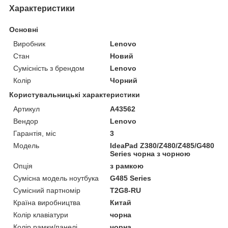
Характеристики
Основні
Виробник
Lenovo
Стан
Новий
Сумісність з брендом
Lenovo
Колір
Чорний
Користувальницькі характеристики
Артикул
A43562
Вендор
Lenovo
Гарантія, міс
3
Мoдель
IdeaPad Z380/Z480/Z485/G480
Series чорна з чорною
Опція
з рамкою
Сумісна модель ноутбука
G485 Series
Сумісний партномір
T2G8-RU
Країна виробництва
Китай
Колір клавіатури
чорна
Колір рамки/панелі
чорна