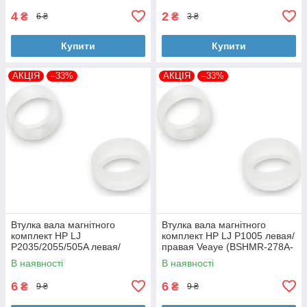
4
2
₴
₴
6 ₴
3 ₴
Купити
Купити
АКЦІЯ
–33%
АКЦІЯ
–33%
Втулка вала магнітного
Втулка вала магнітного
комплект HP LJ
комплект HP LJ P1005 левая/
P2035/2055/505A левая/
правая Veaye (BSHMR-278A-
правая Veaye (BSHMR-505A-
VE)
В наявності
В наявності
VE)
6
6
₴
₴
9 ₴
9 ₴