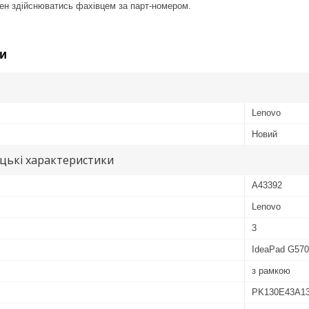
инен здійснюватись фахівцем за парт-номером.
и
Lenovo
Новий
цькі характеристики
A43392
Lenovo
3
IdeaPad G570
з рамкою
PK130E43A1