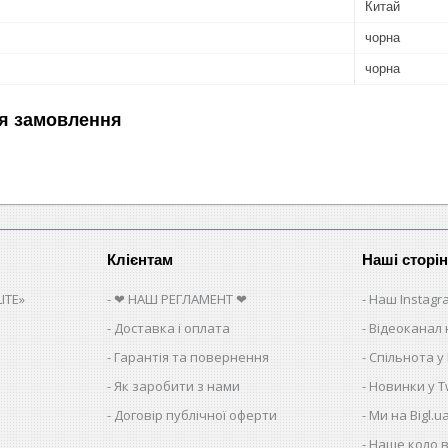
Китай
чорна
чорна
я замовлення
Клієнтам
Наші сторі
ITE»
❤ НАШ РЕГЛАМЕНТ ❤
Наш Instagr
Доставка і оплата
Відеоканал 
Гарантія та повернення
Спільнота у
Як заробити з нами
Новинки у Tw
Договір публічної оферти
Ми на Bigl.u
Наше коло в