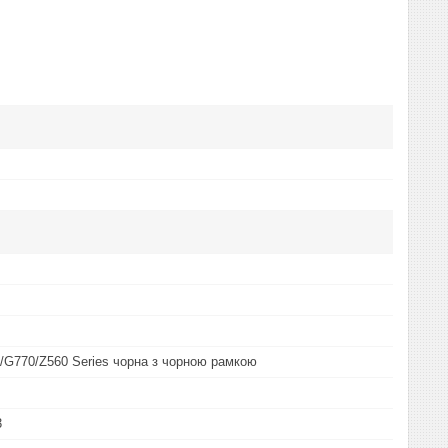
/G770/Z560 Series чорна з чорною рамкою
3