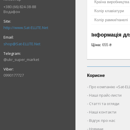
Країна виробництва
+380 (66) 824-38-88
Колір клавіатури
Водафон
Колір рамки/панелі
http://www.Sat-ELLITE.Net
Інформація дл
shop@Sat-ELLITE.Net
Ціна:
655 ₴
@ukr_super_market
0990177727
Корисне
Про компанію «Sat-ELL
Наші прайс-листи
Статті та огляди
Наші контакти
Відгук про нас
Новини