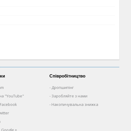
нки
Співробітництво
am
Дропшипінг
на "YouTube"
Заробляйте з нами
 Facebook
Накопичувальна знижка
itter
a
 Google +