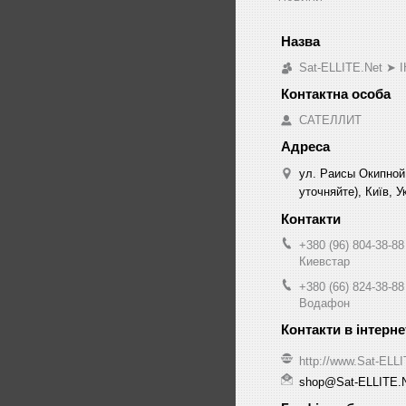
Sat-ELLITE.Net 
САТЕЛЛИТ
ул. Раисы Окипной
уточняйте), Київ, У
+380 (96) 804-38-88
Киевстар
+380 (66) 824-38-88
Водафон
http://www.Sat-ELL
shop@Sat-ELLITE.