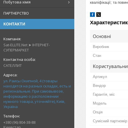
Побутова хімія
кваліфікації; та пов
ПАРТНЕРСТВО
Характеристик
КОНТАКТИ
Основні
Sat-ELLITE.Net ➤ ІНТЕРНЕТ-
Виробник
СУПЕРМАРКЕТ
Стан
САТЕЛЛИТ
Користувальни
Артикул
ул. Раисы Окипной, 4 (товары
находятся на разных складах, есть и
Вендор
региональные. При самовывозе,
Гарантія, міс
информацию о расположении
нужного товара, уточняйте), Київ,
Мoдель
Україна
Опція
Сумісний партномір
+380 (96) 804-38-88
Киевстар