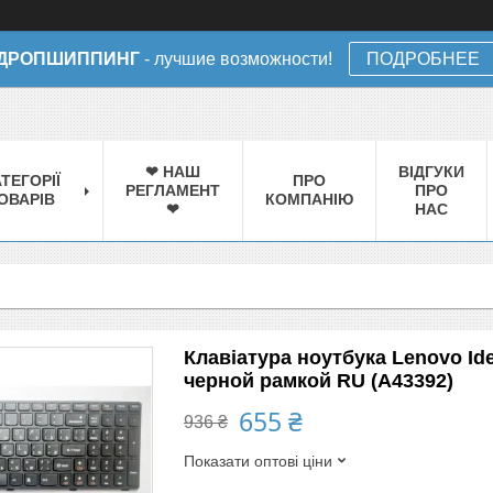
ДРОПШИППИНГ
- лучшие возможности!
ПОДРОБНЕЕ
❤ НАШ
ВІДГУКИ
ТЕГОРІЇ
ПРО
РЕГЛАМЕНТ
ПРО
ОВАРІВ
КОМПАНІЮ
❤
НАС
Клавіатура ноутбука Lenovo Id
черной рамкой RU (A43392)
655 ₴
936 ₴
Показати оптові ціни