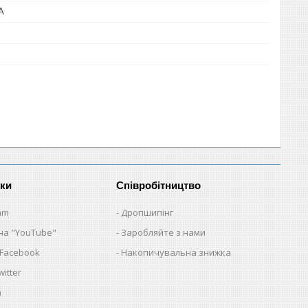
A
нки
Співробітництво
am
Дропшипінг
на "YouTube"
Заробляйте з нами
 Facebook
Накопичувальна знижка
itter
a