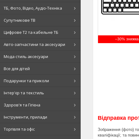
ТБ, Фото, Відео, Аудіо-Техніка
Супутникове ТВ
Цифрове Т2 та кабельне ТБ
–30%
Авто-запчастини та аксесуари
Мода стиль аксесуари
Все для дітей
Подарунки та приколи
Інтер'єр та текстиль
Здоров'я та Гігієна
Інструменти, прилади
Відправка про
Торгівля та офіс
Зображення (фото) то
кваліфікації; та пов