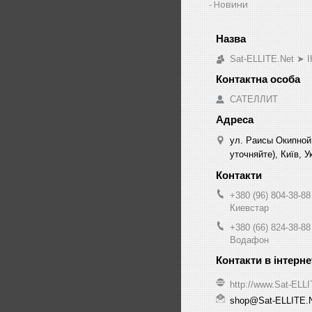
Новини
Sat-ELLITE.Net 
САТЕЛЛИТ
ул. Раисы Окипной
уточняйте), Київ, У
+380 (96) 804-38-88
Киевстар
+380 (66) 824-38-88
Водафон
http://www.Sat-ELL
shop@Sat-ELLITE.