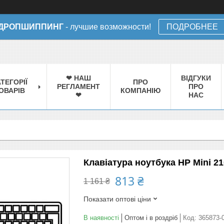
ДРОПШИППИНГ
- лучшие возможности!
ПОДРОБНЕЕ
❤ НАШ
ВІДГУКИ
ТЕГОРІЇ
ПРО
РЕГЛАМЕНТ
ПРО
ОВАРІВ
КОМПАНІЮ
❤
НАС
Клавіатура ноутбука HP Mini 21
813 ₴
1 161 ₴
Показати оптові ціни
В наявності
Оптом і в роздріб
Код:
365873-