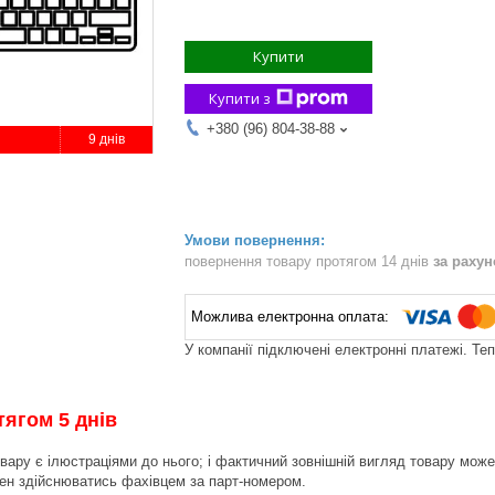
Купити
Купити з
+380 (96) 804-38-88
9 днів
повернення товару протягом 14 днів
за раху
У компанії підключені електронні платежі. Те
тягом 5 днів
вару є ілюстраціями до нього; і фактичний зовнішній вигляд товару може 
инен здійснюватись фахівцем за парт-номером.