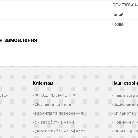
SG-47300-XA
Китай
чорна
я замовлення
Клієнтам
Наші сторі
ITE»
❤ НАШ РЕГЛАМЕНТ ❤
Наш Instagr
Доставка і оплата
Відеоканал 
Гарантія та повернення
Спільнота у
Як заробити з нами
Новинки у Tw
Договір публічної оферти
Ми на Bigl.u