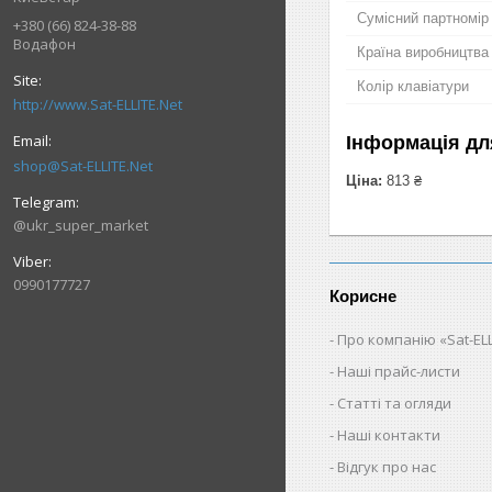
Сумісний партномір
+380 (66) 824-38-88
Водафон
Країна виробництва
Колір клавіатури
http://www.Sat-ELLITE.Net
Інформація дл
shop@Sat-ELLITE.Net
Ціна:
813 ₴
@ukr_super_market
0990177727
Корисне
Про компанію «Sat-ELL
Наші прайс-листи
Статті та огляди
Наші контакти
Відгук про нас