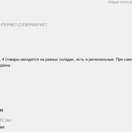
Наше коло в
➤ ІНТЕРНЕТ-СУПЕРМАРКЕТ
, 4 (товары находятся на разных складах, есть и региональные. При са
країна
ITE.Net
Net