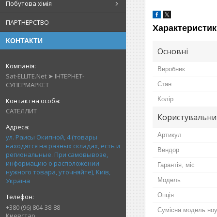
Побутова хімія
ПАРТНЕРСТВО
Характеристик
КОНТАКТИ
Основні
Виробник
Sat-ELLITE.Net ➤ ІНТЕРНЕТ-
СУПЕРМАРКЕТ
Стан
Колір
САТЕЛЛИТ
Користувальни
Артикул
ул. Раисы Окипной, 4 (товары
находятся на разных складах, есть и
Вендор
региональные. При самовывозе,
информацию о расположении
Гарантія, міс
нужного товара, уточняйте), Київ,
Україна
Мoдель
Опція
+380 (96) 804-38-88
Сумісна модель ноу
Киевстар