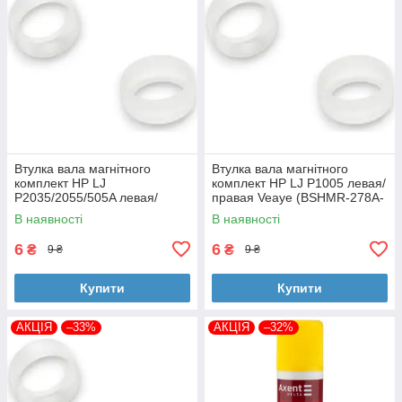
Втулка вала магнітного
Втулка вала магнітного
комплект HP LJ
комплект HP LJ P1005 левая/
P2035/2055/505A левая/
правая Veaye (BSHMR-278A-
правая Veaye (BSHMR-505A-
VE)
В наявності
В наявності
VE)
6
6
₴
₴
9 ₴
9 ₴
Купити
Купити
АКЦІЯ
–33%
АКЦІЯ
–32%