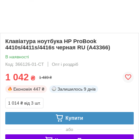
Клавіатура ноутбука HP ProBook
4410s/4411s/4416s черная RU (A43366)
В наявності
Код: 366126-01-СТ
Опт і роздріб
1 042
₴
1 489 ₴
Економія
447 ₴
Залишилось
9 днів
1 014 ₴
від 3 шт.
Купити
або