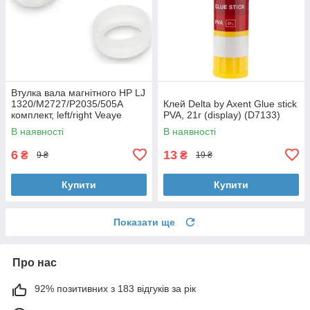
Втулка вала магнітного HP LJ
1320/M2727/P2035/505A
Клей Delta by Axent Glue stick
комплект, left/right Veaye
PVA, 21г (display) (D7133)
(BSHMR-505U-VE)
В наявності
В наявності
6
13
₴
₴
9 ₴
19 ₴
Купити
Купити
Показати ще
Про нас
92% позитивних з 183 відгуків за рік