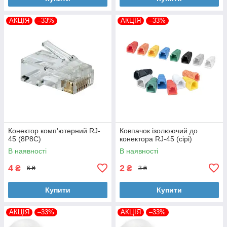
АКЦІЯ
–33%
АКЦІЯ
–33%
Конектор комп'ютерний RJ-
Ковпачок ізолюючий до
45 (8P8C)
конектора RJ-45 (сірі)
В наявності
В наявності
4
2
₴
₴
6 ₴
3 ₴
Купити
Купити
АКЦІЯ
–33%
АКЦІЯ
–33%