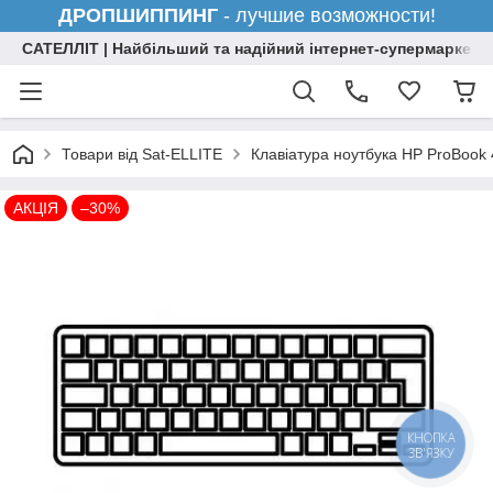
ДРОПШИППИНГ
- лучшие возможности!
САТЕЛЛІТ | Найбільший та надійний інтернет-супермаркет н
Товари від Sat-ELLITE
Клавіатура ноутбука HP ProBook
АКЦІЯ
–30%
КНОПКА
ЗВ'ЯЗКУ