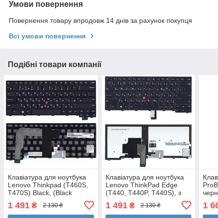
Умови повернення
Повернення товару впродовж 14 днів за рахунок покупця
Всі умови повернення
Подібні товари компанії
Клавіатура для ноутбука
Клавіатура для ноутбука
Клав
Lenovo Thinkpad (T460S,
Lenovo ThinkPad Edge
ProB
T470S) Black, (Black
(T440, T440P, T440S), з
чер
Frame), RU
покажчиком (Point Stick)
(A46
1 491
1 491
1 6
₴
₴
2 130 ₴
2 130 ₴
Black, Black Frame, RU