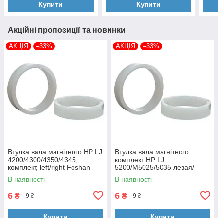
Купити
Купити
Акційні пропозиції та новинки
АКЦІЯ
–33%
АКЦІЯ
–33%
Втулка вала магнітного HP LJ
Втулка вала магнітного
4200/4300/4350/4345,
комплект HP LJ
комплект, left/right Foshan
5200/M5025/5035 левая/
(MAG-1338A-BSH-Foshan)
правая Foshan (MAG-7516A-
В наявності
В наявності
BSH-Foshan)
6
6
₴
₴
9 ₴
9 ₴
Купити
Купити