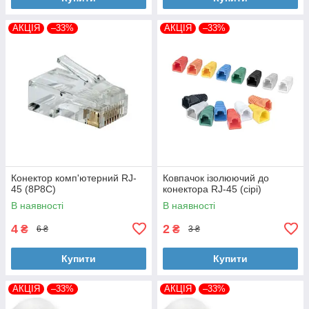
АКЦІЯ
–33%
АКЦІЯ
–33%
Конектор комп'ютерний RJ-
Ковпачок ізолюючий до
45 (8P8C)
конектора RJ-45 (сірі)
В наявності
В наявності
4
2
₴
₴
6 ₴
3 ₴
Купити
Купити
АКЦІЯ
–33%
АКЦІЯ
–33%