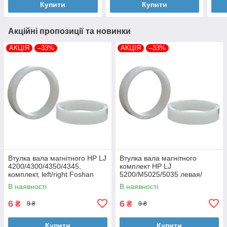
Купити
Купити
Акційні пропозиції та новинки
АКЦІЯ
–33%
АКЦІЯ
–33%
Втулка вала магнітного HP LJ
Втулка вала магнітного
4200/4300/4350/4345,
комплект HP LJ
комплект, left/right Foshan
5200/M5025/5035 левая/
(MAG-1338A-BSH-Foshan)
правая Foshan (MAG-7516A-
В наявності
В наявності
BSH-Foshan)
6
6
₴
₴
9 ₴
9 ₴
Купити
Купити