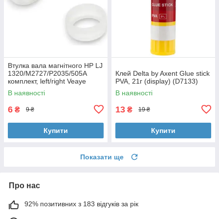
Втулка вала магнітного HP LJ
1320/M2727/P2035/505A
Клей Delta by Axent Glue stick
комплект, left/right Veaye
PVA, 21г (display) (D7133)
(BSHMR-505U-VE)
В наявності
В наявності
6
13
₴
₴
9 ₴
19 ₴
Купити
Купити
Показати ще
Про нас
92% позитивних з 183 відгуків за рік