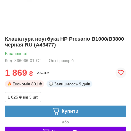
Клавіатура ноутбука HP Presario B1000/B3800
черная RU (A43477)
В наявності
Код: 366066-01-СТ
Опт і роздріб
1 869
₴
2 670 ₴
Економія
801 ₴
Залишилось
9 днів
1 825 ₴
від 3 шт.
Купити
або