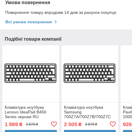
Умови повернення
Повернення товару впродовж 14 днів за рахунок покупця
Всі умови повернення
Подібні товари компанії
Клавіатура ноутбука
Клавіатура ноутбука
Клав
Lenovo IdeaPad B450
Samsung
Pavi
Series черная RU
700Z7A/700Z7B/700Z7C
1000
(A43180)
черная без рамкисветкой
сере
1 869
2 505
926
₴
₴
2 670 ₴
3 579 ₴
UA (A43888)
(A43