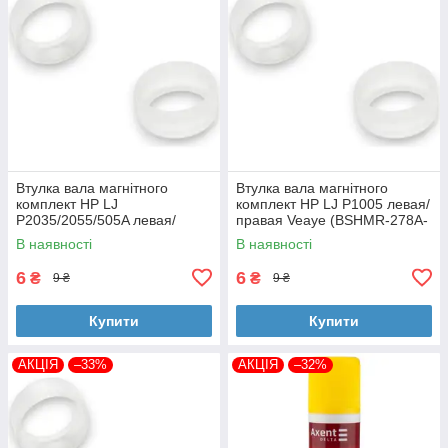
Втулка вала магнітного
Втулка вала магнітного
комплект HP LJ
комплект HP LJ P1005 левая/
P2035/2055/505A левая/
правая Veaye (BSHMR-278A-
правая Veaye (BSHMR-505A-
VE)
В наявності
В наявності
VE)
6
6
₴
₴
9 ₴
9 ₴
Купити
Купити
АКЦІЯ
–33%
АКЦІЯ
–32%