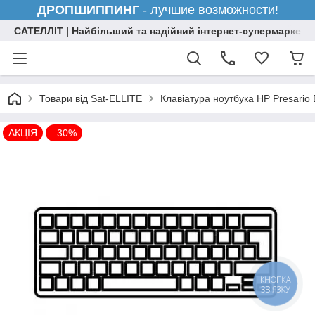
ДРОПШИППИНГ
- лучшие возможности!
САТЕЛЛІТ | Найбільший та надійний інтернет-супермаркет н
Товари від Sat-ELLITE
Клавіатура ноутбука HP Presari
АКЦІЯ
–30%
КНОПКА
ЗВ'ЯЗКУ