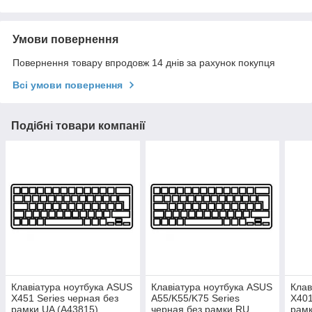
Умови повернення
Повернення товару впродовж 14 днів за рахунок покупця
Всі умови повернення
Подібні товари компанії
Клавіатура ноутбука ASUS
Клавіатура ноутбука ASUS
Клав
X451 Series черная без
A55/K55/K75 Series
X401
рамки UA (A43815)
черная без рамки RU
рамк