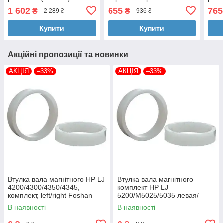
(A43551)
1 602
655
765
₴
₴
2 289 ₴
936 ₴
Купити
Купити
Акційні пропозиції та новинки
АКЦІЯ
–33%
АКЦІЯ
–33%
Втулка вала магнітного HP LJ
Втулка вала магнітного
4200/4300/4350/4345,
комплект HP LJ
комплект, left/right Foshan
5200/M5025/5035 левая/
(MAG-1338A-BSH-Foshan)
правая Foshan (MAG-7516A-
В наявності
В наявності
BSH-Foshan)