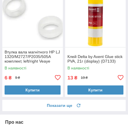
Втулка вала магнітного HP LJ
1320/M2727/P2035/505A
Клей Delta by Axent Glue stick
комплект, left/right Veaye
PVA, 21г (display) (D7133)
(BSHMR-505U-VE)
В наявності
В наявності
6
13
₴
₴
9 ₴
19 ₴
Купити
Купити
Показати ще
Про нас