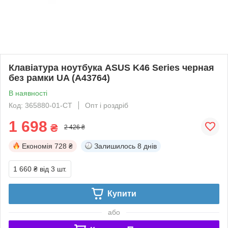
Клавіатура ноутбука ASUS K46 Series черная
без рамки UA (A43764)
В наявності
Код: 365880-01-СТ
Опт і роздріб
1 698
₴
2 426 ₴
Економія
728 ₴
Залишилось
8 днів
1 660 ₴
від 3 шт.
Купити
або