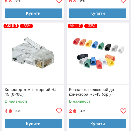
6
6
₴
₴
9 ₴
9 ₴
Купити
Купити
АКЦІЯ
–33%
АКЦІЯ
–33%
Конектор комп'ютерний RJ-
Ковпачок ізолюючий до
45 (8P8C)
конектора RJ-45 (сірі)
В наявності
В наявності
4
2
₴
₴
6 ₴
3 ₴
Купити
Купити