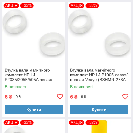
АКЦІЯ
–33%
АКЦІЯ
–33%
Втулка вала магнітного
Втулка вала магнітного
комплект HP LJ
комплект HP LJ P1005 левая/
P2035/2055/505A левая/
правая Veaye (BSHMR-278A-
правая Veaye (BSHMR-505A-
VE)
В наявності
В наявності
VE)
6
6
₴
₴
9 ₴
9 ₴
Купити
Купити
АКЦІЯ
–33%
АКЦІЯ
–32%