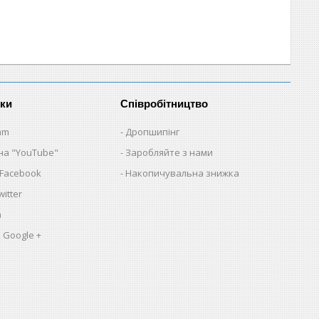
нки
Співробітництво
am
Дропшипінг
на "YouTube"
Заробляйте з нами
 Facebook
Накопичувальна знижка
itter
a
 Google +