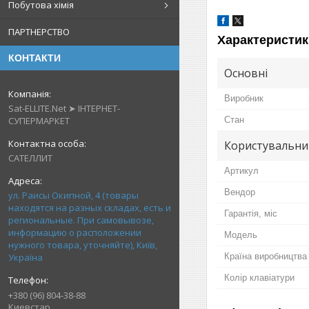
Побутова хімія
ПАРТНЕРСТВО
Характеристик
КОНТАКТИ
Основні
Виробник
Sat-ELLITE.Net ➤ ІНТЕРНЕТ-
СУПЕРМАРКЕТ
Стан
Користувальни
САТЕЛЛИТ
Артикул
Вендор
ул. Раисы Окипной, 4 (товары
находятся на разных складах, есть и
Гарантія, міс
региональные. При самовывозе,
информацию о расположении
Мoдель
нужного товара, уточняйте), Київ,
Україна
Країна виробництва
Колір клавіатури
+380 (96) 804-38-88
Киевстар