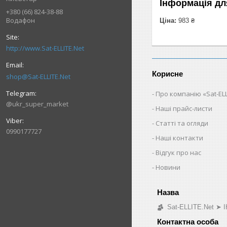
Інформація дл
+380 (66) 824-38-88
Водафон
Ціна:
983 ₴
http://www.Sat-ELLITE.Net
Корисне
shop@Sat-ELLITE.Net
Про компанію «Sat-ELL
@ukr_super_market
Наші прайс-листи
Статті та огляди
0990177727
Наші контакти
Відгук про нас
Новини
Sat-ELLITE.Net 