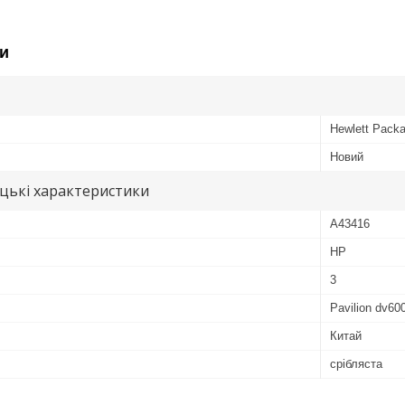
и
Hewlett Packa
Новий
цькі характеристики
A43416
HP
3
Pavilion dv60
Китай
срібляста