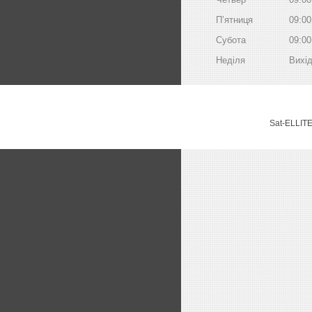
Пʼятниця
09:00
Субота
09:00
Неділя
Вихі