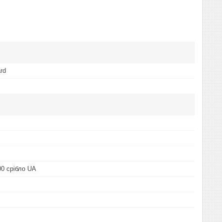
rd
00 срібло UA