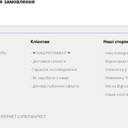
я замовлення
Клієнтам
Наші сторі
ITE»
❤ НАШ РЕГЛАМЕНТ ❤
Наш Instagr
Доставка і оплата
Відеоканал 
Гарантія та повернення
Спільнота у
Як заробити з нами
Новинки у Tw
Договір публічної оферти
Ми на Bigl.u
Наше коло в
➤ ІНТЕРНЕТ-СУПЕРМАРКЕТ