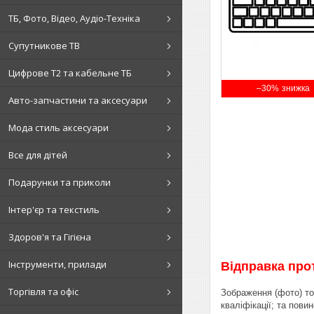
ТБ, Фото, Відео, Аудіо-Техніка
Супутникове ТВ
Цифрове Т2 та кабельне ТБ
–30%
Авто-запчастини та аксесуари
Мода стиль аксесуари
Все для дітей
Подарунки та приколи
Інтер'єр та текстиль
Здоров'я та Гігієна
Інструменти, прилади
Відправка про
Торгівля та офіс
Зображення (фото) то
кваліфікації; та пов