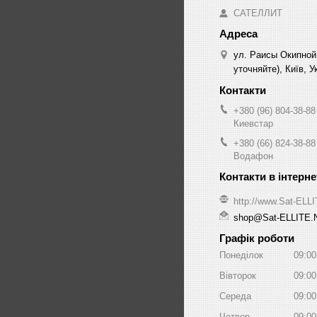
САТЕЛЛИТ
ул. Раисы Окипной
уточняйте), Київ, У
+380 (96) 804-38-88
Киевстар
+380 (66) 824-38-88
Водафон
http://www.Sat-ELL
shop@Sat-ELLITE.
Графік роботи
Понеділок
09:00
Вівторок
09:00
Середа
09:00
Четвер
09:00