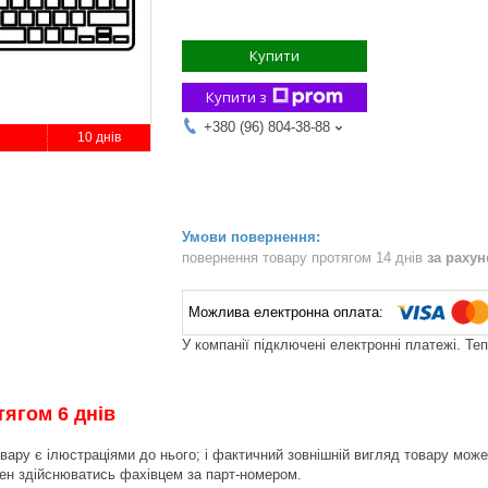
Купити
Купити з
+380 (96) 804-38-88
10 днів
повернення товару протягом 14 днів
за раху
У компанії підключені електронні платежі. Те
тягом 6 днів
вару є ілюстраціями до нього; і фактичний зовнішній вигляд товару може 
инен здійснюватись фахівцем за парт-номером.