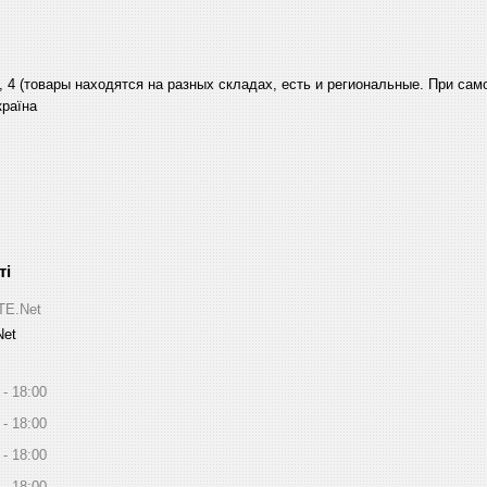
, 4 (товары находятся на разных складах, есть и региональные. При са
країна
ITE.Net
Net
18:00
18:00
18:00
18:00