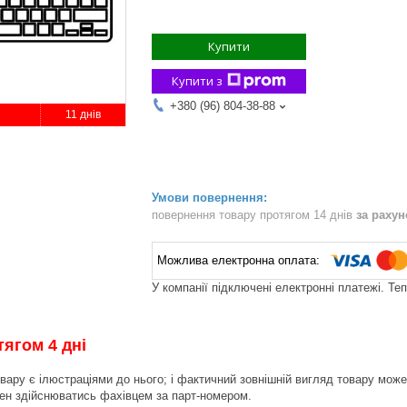
Купити
Купити з
+380 (96) 804-38-88
11 днів
повернення товару протягом 14 днів
за раху
У компанії підключені електронні платежі. Те
ягом 4 дні
вару є ілюстраціями до нього; і фактичний зовнішній вигляд товару може 
инен здійснюватись фахівцем за парт-номером.