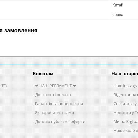
Китай
чорна
я замовлення
Клієнтам
Наші сторі
ITE»
❤ НАШ РЕГЛАМЕНТ ❤
Наш Instagr
Доставка і оплата
Відеоканал 
Гарантія та повернення
Спільнота у
Як заробити з нами
Новинки у Tw
Договір публічної оферти
Ми на Bigl.u
Наше коло в