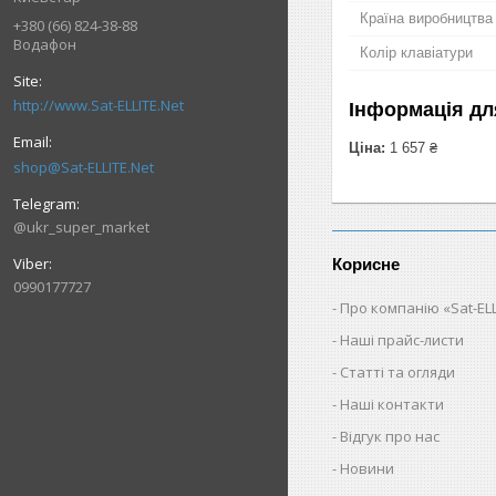
Країна виробництва
+380 (66) 824-38-88
Водафон
Колір клавіатури
http://www.Sat-ELLITE.Net
Інформація дл
Ціна:
1 657 ₴
shop@Sat-ELLITE.Net
@ukr_super_market
Корисне
0990177727
Про компанію «Sat-ELL
Наші прайс-листи
Статті та огляди
Наші контакти
Відгук про нас
Новини