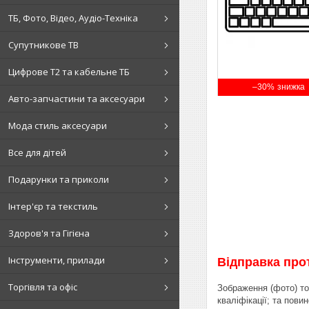
ТБ, Фото, Відео, Аудіо-Техніка
Супутникове ТВ
Цифрове Т2 та кабельне ТБ
–30%
Авто-запчастини та аксесуари
Мода стиль аксесуари
Все для дітей
Подарунки та приколи
Інтер'єр та текстиль
Здоров'я та Гігієна
Інструменти, прилади
Відправка прот
Торгівля та офіс
Зображення (фото) то
кваліфікації; та пов