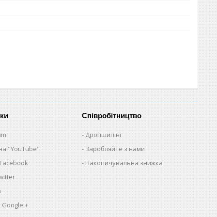
нки
Співробітництво
am
Дропшипінг
на "YouTube"
Заробляйте з нами
 Facebook
Накопичувальна знижка
itter
a
 Google +