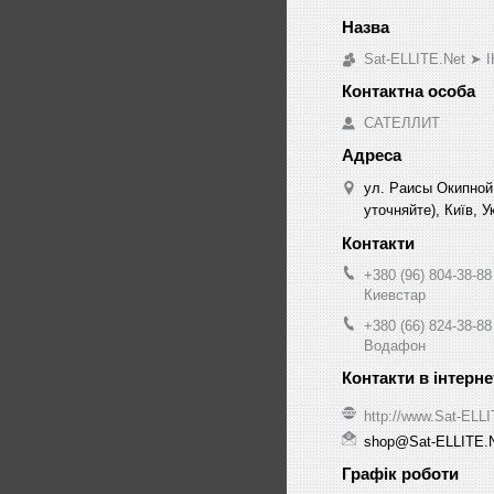
Sat-ELLITE.Net 
САТЕЛЛИТ
ул. Раисы Окипной
уточняйте), Київ, У
+380 (96) 804-38-88
Киевстар
+380 (66) 824-38-88
Водафон
http://www.Sat-ELL
shop@Sat-ELLITE.
Графік роботи