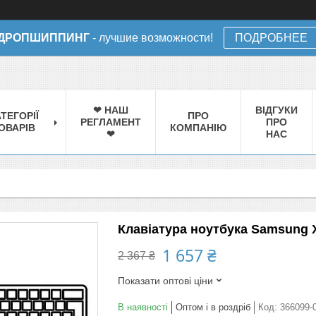
ДРОПШИППИНГ
- лучшие возможности!
ПОДРОБНЕЕ
❤ НАШ
ВІДГУКИ
ТЕГОРІЇ
ПРО
РЕГЛАМЕНТ
ПРО
ОВАРІВ
КОМПАНІЮ
❤
НАС
Клавіатура ноутбука Samsung X
1 657 ₴
2 367 ₴
Показати оптові ціни
В наявності
Оптом і в роздріб
Код:
366099-