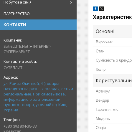
Побутова хімія
ПАРТНЕРСТВО
Характеристик
КОНТАКТИ
Основні
Виробник
Sat-ELLITE.Net ➤ ІНТЕРНЕТ-
СУПЕРМАРКЕТ
Стан
Сумісність з бренд
САТЕЛЛИТ
Колір
Користувальни
ул. Раисы Окипной, 4 (товары
находятся на разных складах, есть и
Артикул
региональные. При самовывозе,
информацию о расположении
Вендор
нужного товара, уточняйте), Київ,
Україна
Гарантія, міс
Мoдель
+380 (96) 804-38-88
Опція
Киевстар