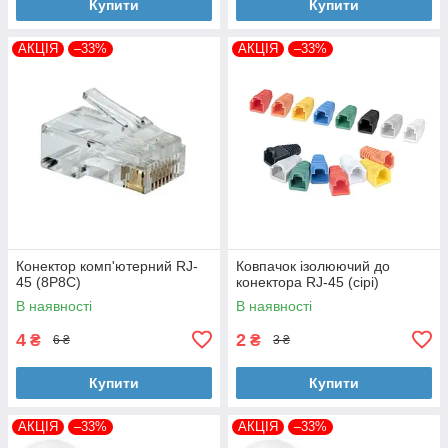
Купити
Купити
АКЦІЯ
–33%
АКЦІЯ
–33%
Конектор комп'ютерний RJ-
Ковпачок ізолюючий до
45 (8P8C)
конектора RJ-45 (сірі)
В наявності
В наявності
4
2
₴
₴
6 ₴
3 ₴
Купити
Купити
АКЦІЯ
–33%
АКЦІЯ
–33%