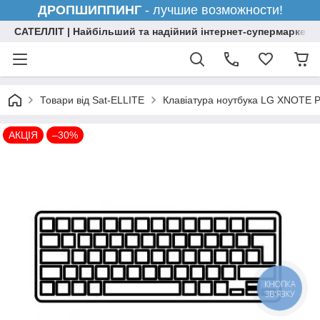
ДРОПШИППИНГ
- лучшие возможности!
САТЕЛЛІТ | Найбільший та надійний інтернет-супермаркет н
Товари від Sat-ELLITE
Клавіатура ноутбука LG XNOTE P
АКЦІЯ
–30%
КНОПКА
ЗВ'ЯЗКУ