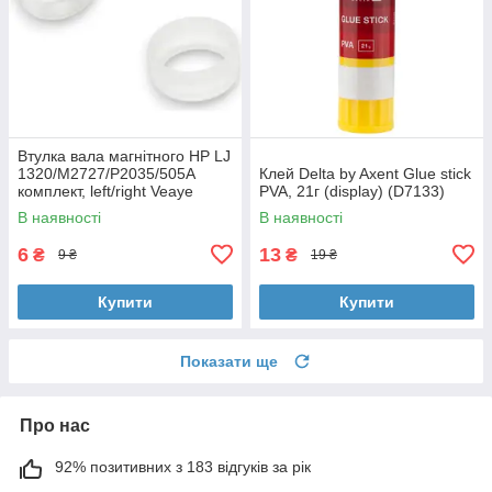
Втулка вала магнітного HP LJ
1320/M2727/P2035/505A
Клей Delta by Axent Glue stick
комплект, left/right Veaye
PVA, 21г (display) (D7133)
(BSHMR-505U-VE)
В наявності
В наявності
6
13
₴
₴
9 ₴
19 ₴
Купити
Купити
Показати ще
Про нас
92% позитивних з 183 відгуків за рік