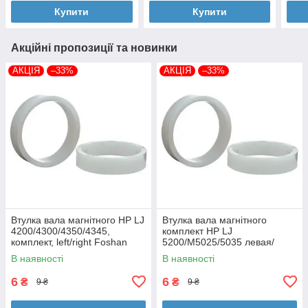
Купити
Купити
Акційні пропозиції та новинки
АКЦІЯ
–33%
АКЦІЯ
–33%
Втулка вала магнітного HP LJ
Втулка вала магнітного
4200/4300/4350/4345,
комплект HP LJ
комплект, left/right Foshan
5200/M5025/5035 левая/
(MAG-1338A-BSH-Foshan)
правая Foshan (MAG-7516A-
В наявності
В наявності
BSH-Foshan)
6
6
₴
₴
9 ₴
9 ₴