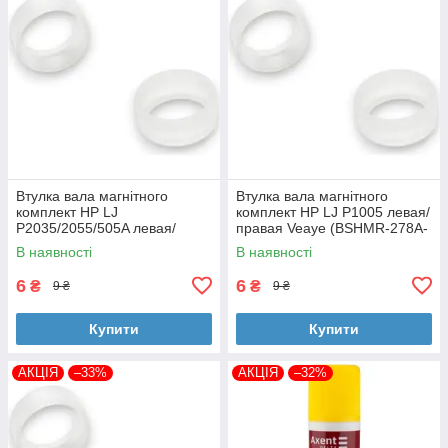
Втулка вала магнітного
Втулка вала магнітного
комплект HP LJ
комплект HP LJ P1005 левая/
P2035/2055/505A левая/
правая Veaye (BSHMR-278A-
правая Veaye (BSHMR-505A-
VE)
В наявності
В наявності
VE)
6
6
₴
₴
9 ₴
9 ₴
Купити
Купити
АКЦІЯ
–33%
АКЦІЯ
–32%