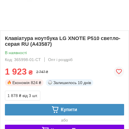
Клавіатура ноутбука LG XNOTE P510 светло-
серая RU (A43587)
В наявності
Код: 365998-01-СТ
Опт і роздріб
1 923
₴
2 747 ₴
Економія
824 ₴
Залишилось
10 днів
1 878 ₴
від 3 шт.
Купити
або