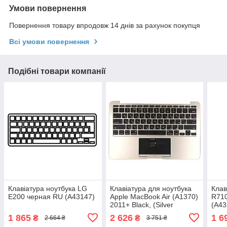
Умови повернення
Повернення товару впродовж 14 днів за рахунок покупця
Всі умови повернення
Подібні товари компанії
Клавіатура ноутбука LG
Клавіатура для ноутбука
Клав
E200 черная RU (A43147)
Apple MacBook Air (A1370)
R710
2011+ Black, (Silver
(A43
TopCase), RU
1 865
2 626
1 6
₴
₴
2 664 ₴
3 751 ₴
(горизонтальний ентер)