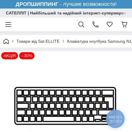
ДРОПШИППИНГ
- лучшие возможности!
САТЕЛЛІТ | Найбільший та надійний інтернет-супермаркет н
Товари від Sat-ELLITE
Клавіатура ноутбука Samsung N1
АКЦІЯ
–30%
КНОПКА
ЗВ'ЯЗКУ