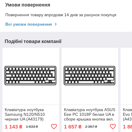
Умови повернення
Повернення товару впродовж 14 днів за рахунок покупця
Всі умови повернення
Подібні товари компанії
Клавіатура ноутбука
Клавіатура ноутбука ASUS
Клав
Samsung N120/N510
Eee PC 1018P белая UA в
Evo 
черная UA (A43179)
сборе крышка кнопка вкл.
(A43
клавиатура (A43700)
1 143
1 657
1 8
₴
₴
1 633 ₴
2 367 ₴