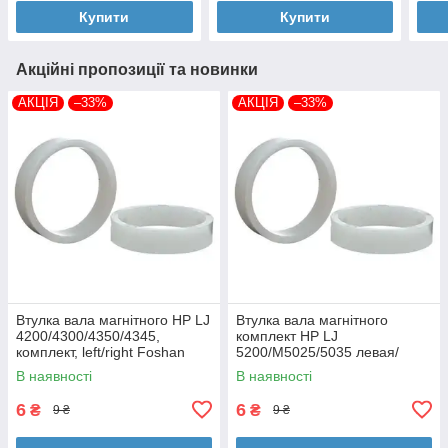
Купити
Купити
Акційні пропозиції та новинки
АКЦІЯ
–33%
АКЦІЯ
–33%
Втулка вала магнітного HP LJ
Втулка вала магнітного
4200/4300/4350/4345,
комплект HP LJ
комплект, left/right Foshan
5200/M5025/5035 левая/
(MAG-1338A-BSH-Foshan)
правая Foshan (MAG-7516A-
В наявності
В наявності
BSH-Foshan)
6
6
₴
₴
9 ₴
9 ₴