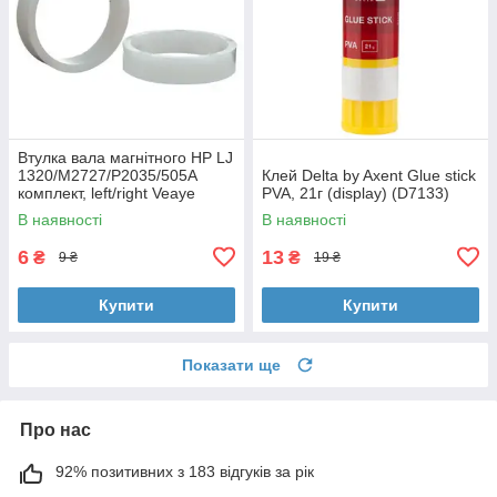
Втулка вала магнітного HP LJ
1320/M2727/P2035/505A
Клей Delta by Axent Glue stick
комплект, left/right Veaye
PVA, 21г (display) (D7133)
(BSHMR-505U-VE)
В наявності
В наявності
6
13
₴
₴
9 ₴
19 ₴
Купити
Купити
Показати ще
Про нас
92% позитивних з 183 відгуків за рік