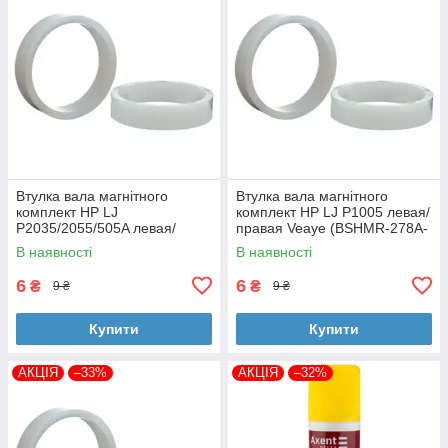
Втулка вала магнітного
Втулка вала магнітного
комплект HP LJ
комплект HP LJ P1005 левая/
P2035/2055/505A левая/
правая Veaye (BSHMR-278A-
правая Veaye (BSHMR-505A-
VE)
В наявності
В наявності
VE)
6
6
₴
₴
9 ₴
9 ₴
Купити
Купити
АКЦІЯ
–33%
АКЦІЯ
–32%