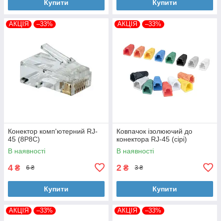
Купити
Купити
АКЦІЯ
–33%
АКЦІЯ
–33%
Конектор комп'ютерний RJ-
Ковпачок ізолюючий до
45 (8P8C)
конектора RJ-45 (сірі)
В наявності
В наявності
4
2
₴
₴
6 ₴
3 ₴
Купити
Купити
АКЦІЯ
–33%
АКЦІЯ
–33%