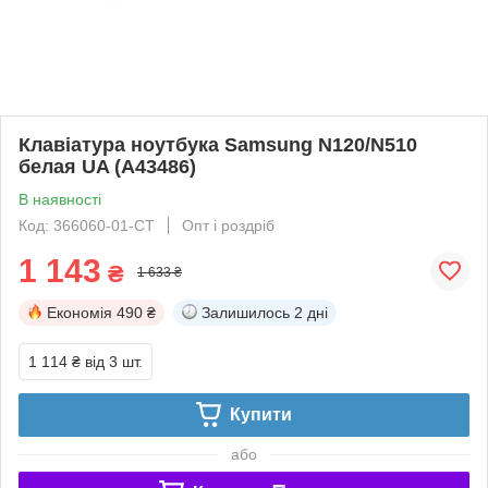
Клавіатура ноутбука Samsung N120/N510
белая UA (A43486)
В наявності
Код: 366060-01-СТ
Опт і роздріб
1 143
₴
1 633 ₴
Економія
490 ₴
Залишилось
2 дні
1 114 ₴
від 3 шт.
Купити
або