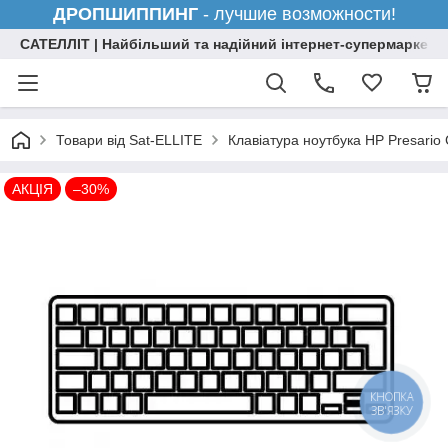
ДРОПШИППИНГ
- лучшие возможности!
САТЕЛЛІТ | Найбільший та надійний інтернет-супермаркет н
Товари від Sat-ELLITE
Клавіатура ноутбука HP Presario
АКЦІЯ
–30%
КНОПКА
ЗВ'ЯЗКУ