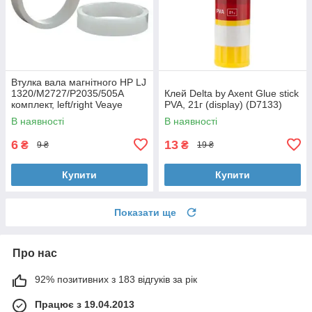
Втулка вала магнітного HP LJ
1320/M2727/P2035/505A
Клей Delta by Axent Glue stick
комплект, left/right Veaye
PVA, 21г (display) (D7133)
(BSHMR-505U-VE)
В наявності
В наявності
6
13
₴
₴
9 ₴
19 ₴
Купити
Купити
Показати ще
Про нас
92% позитивних з 183 відгуків за рік
Працює з 19.04.2013