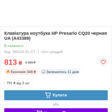
Клавіатура ноутбука HP Presario CQ20 черная
UA (A43389)
В наявності
Код: 366115-01-СТ
Опт і роздріб
813
₴
1 161 ₴
Економія
348 ₴
Залишилось
11 днів
791 ₴
від 3 шт.
Купити
або