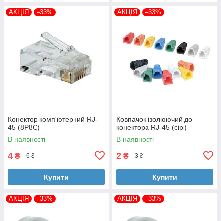
АКЦІЯ
–33%
АКЦІЯ
–33%
Конектор комп'ютерний RJ-
Ковпачок ізолюючий до
45 (8P8C)
конектора RJ-45 (сірі)
В наявності
В наявності
4
2
₴
₴
6 ₴
3 ₴
Купити
Купити
АКЦІЯ
–33%
АКЦІЯ
–33%