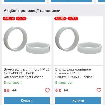
Акційні пропозиції та новинки
АКЦІЯ
–33%
АКЦІЯ
–33%
Втулка вала магнітного HP LJ
Втулка вала магнітного
4200/4300/4350/4345,
комплект HP LJ
комплект, left/right Foshan
5200/M5025/5035 левая/
(MAG-1338A-BSH-Foshan)
правая Foshan (MAG-7516A-
В наявності
В наявності
BSH-Foshan)
6
6
₴
₴
9 ₴
9 ₴
Купити
Купити