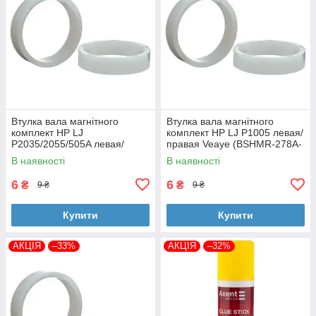
Втулка вала магнітного
Втулка вала магнітного
комплект HP LJ
комплект HP LJ P1005 левая/
P2035/2055/505A левая/
правая Veaye (BSHMR-278A-
правая Veaye (BSHMR-505A-
VE)
В наявності
В наявності
VE)
6
6
₴
₴
9 ₴
9 ₴
Купити
Купити
АКЦІЯ
–33%
АКЦІЯ
–32%