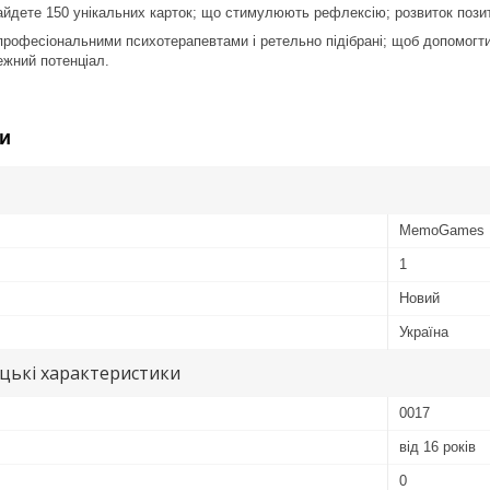
найдете 150 унікальних карток; що стимулюють рефлексію; розвиток пози
 професіональними психотерапевтами і ретельно підібрані; щоб допомогти
ежний потенціал.
и
MemoGames
1
Новий
Україна
цькі характеристики
0017
від 16 років
0