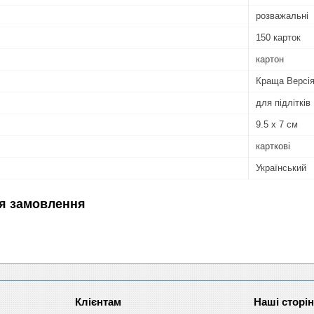
розважальні
150 карток
картон
Краща Версія
для підлітків
9.5 х 7 см
карткові
Український
я замовлення
Клієнтам
Наші сторі