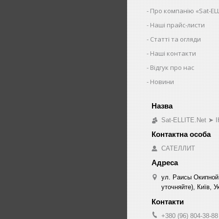
Про компанію «Sat-ELL
Наші прайс-листи
Статті та огляди
Наші контакти
Відгук про нас
Новини
Sat-ELLITE.Net 
САТЕЛЛИТ
ул. Раисы Окипной
уточняйте), Київ, У
+380 (96) 804-38-88