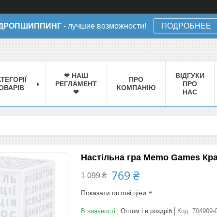
ДРОПШИППИНГ
- лучшие возможности!
ПОДРОБНЕЕ
❤ НАШ
ВІДГУКИ
ТЕГОРІЇ
ПРО
РЕГЛАМЕНТ
ПРО
ОВАРІВ
КОМПАНІЮ
❤
НАС
Настільна гра Memo Games Кращ
769 ₴
1 099 ₴
Показати оптові ціни
В наявності
Оптом і в роздріб
Код:
704909-