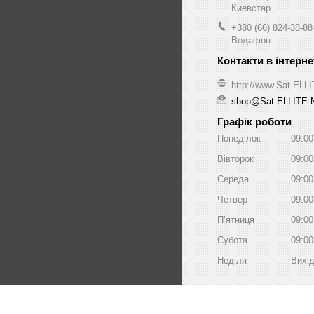
Киевстар
+380 (66) 824-38-88
Водафон
http://www.Sat-ELL
shop@Sat-ELLITE.
Графік роботи
Понеділок
09:00
Вівторок
09:00
Середа
09:00
Четвер
09:00
Пʼятниця
09:00
Субота
09:00
Неділя
Вихі