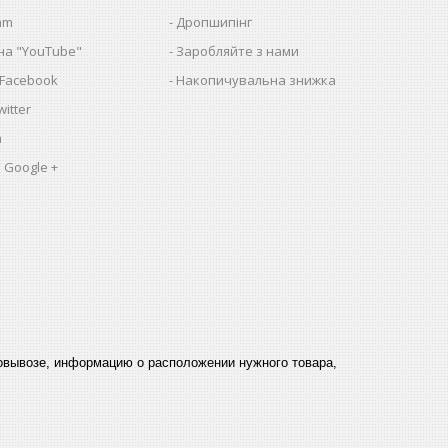
am
Дропшипінг
на "YouTube"
Заробляйте з нами
 Facebook
Накопичувальна знижка
itter
a
 Google +
мовывозе, информацию о расположении нужного товара,