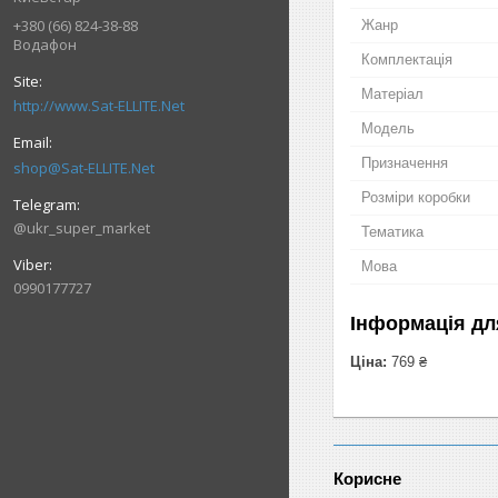
+380 (66) 824-38-88
Жанр
Водафон
Комплектація
Матеріал
http://www.Sat-ELLITE.Net
Мoдель
Призначення
shop@Sat-ELLITE.Net
Розміри коробки
@ukr_super_market
Тематика
Мова
0990177727
Інформація дл
Ціна:
769 ₴
Корисне