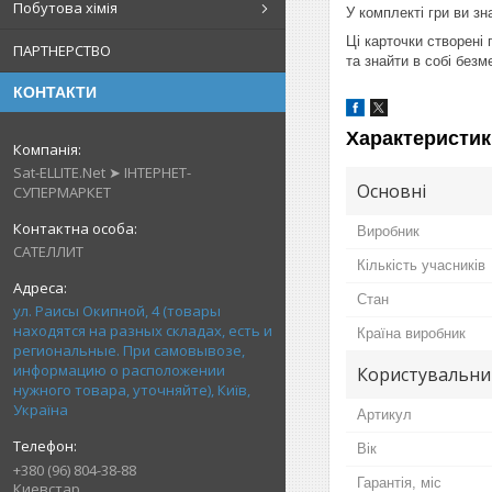
Побутова хімія
У комплекті гри ви з
Ці карточки створені
ПАРТНЕРСТВО
та знайти в собі безм
КОНТАКТИ
Характеристик
Sat-ELLITE.Net ➤ ІНТЕРНЕТ-
Основні
СУПЕРМАРКЕТ
Виробник
САТЕЛЛИТ
Кількість учасників
Стан
ул. Раисы Окипной, 4 (товары
находятся на разных складах, есть и
Країна виробник
региональные. При самовывозе,
информацию о расположении
Користувальни
нужного товара, уточняйте), Київ,
Україна
Артикул
Вік
+380 (96) 804-38-88
Гарантія, міс
Киевстар