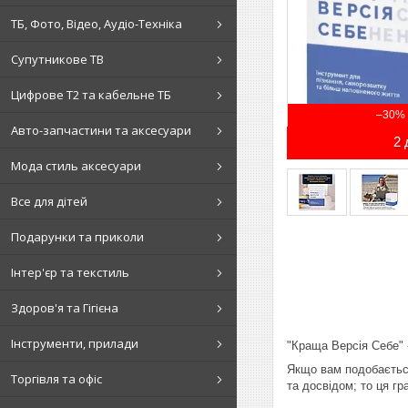
ТБ, Фото, Відео, Аудіо-Техніка
Супутникове ТВ
Цифрове Т2 та кабельне ТБ
–30%
Авто-запчастини та аксесуари
2 
Мода стиль аксесуари
Все для дітей
Подарунки та приколи
Інтер'єр та текстиль
Здоров'я та Гігієна
Інструменти, прилади
"Краща Версія Себе" 
Якщо вам подобається
Торгівля та офіс
та досвідом; то ця г