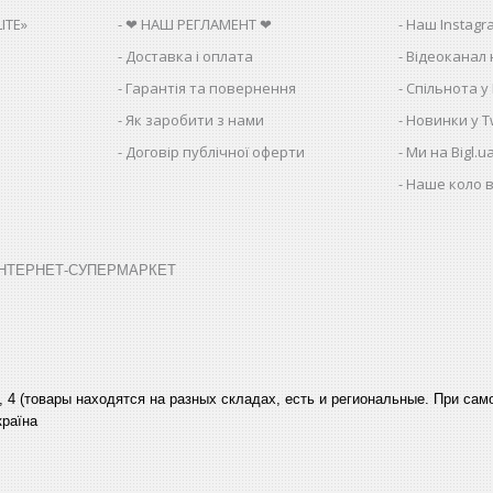
ITE»
❤ НАШ РЕГЛАМЕНТ ❤
Наш Instagr
Доставка і оплата
Відеоканал 
Гарантія та повернення
Спільнота у
Як заробити з нами
Новинки у Tw
Договір публічної оферти
Ми на Bigl.u
Наше коло в
➤ ІНТЕРНЕТ-СУПЕРМАРКЕТ
, 4 (товары находятся на разных складах, есть и региональные. При са
країна