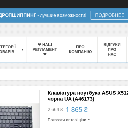
ДРОПШИППИНГ
- лучшие возможности!
ПОДРОБНЕЕ
❤ НАШ
ВІДГУКИ
ТЕГОРІЇ
ПРО
РЕГЛАМЕНТ
ПРО
ОВАРІВ
КОМПАНІЮ
❤
НАС
Клавіатура ноутбука ASUS X51
чорна UA (A46173)
1 865 ₴
2 664 ₴
Показати оптові ціни