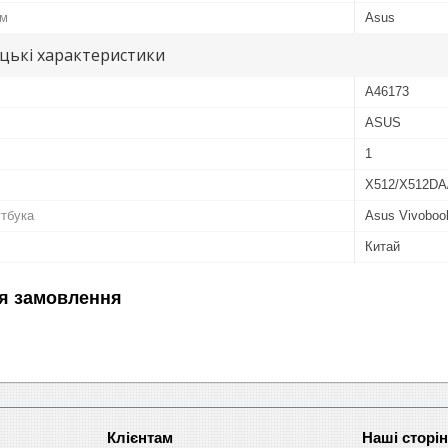
ом
Asus
цькі характеристики
A46173
ASUS
1
X512/X512DA
тбука
Asus Vivoboo
Китай
я замовлення
Клієнтам
Наші сторі