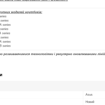
тупних моделей ноутбуків:
eries
series
 series
series
 series
series
 series
 series
чно розвиваючимися технологіями і регулярно оновлюваними ліні
и
Asus
Новий