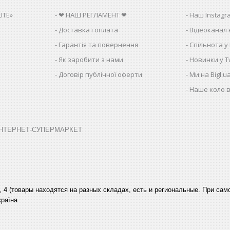
ITE»
❤ НАШ РЕГЛАМЕНТ ❤
Наш Instagr
Доставка і оплата
Відеоканал 
Гарантія та повернення
Спільнота у
Як заробити з нами
Новинки у Tw
Договір публічної оферти
Ми на Bigl.u
Наше коло в
➤ ІНТЕРНЕТ-СУПЕРМАРКЕТ
, 4 (товары находятся на разных складах, есть и региональные. При са
країна