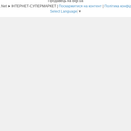
Продавець на Bigl.ua
Sat-ELLITE.Net ➤ ІНТЕРНЕТ-СУПЕРМАРКЕТ |
Поскаржитися на контент
|
Політика конфі
Select Language
▼