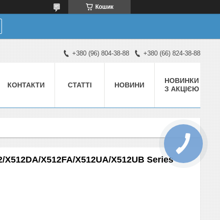
Кошик
+380 (96) 804-38-88
+380 (66) 824-38-88
НОВИНКИ
КОНТАКТИ
СТАТТІ
НОВИНИ
З АКЦІЄЮ
2/X512DA/X512FA/X512UA/X512UB Series