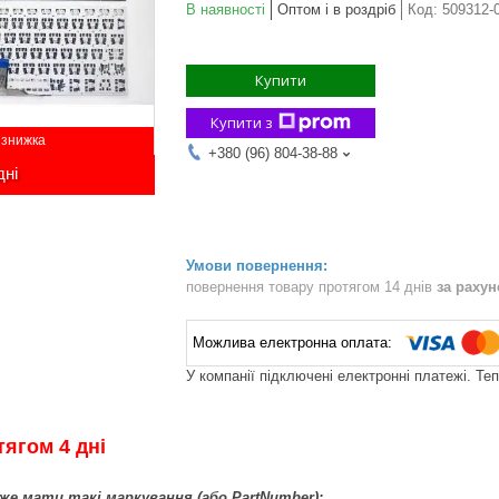
В наявності
Оптом і в роздріб
Код:
509312-
Купити
Купити з
+380 (96) 804-38-88
дні
повернення товару протягом 14 днів
за раху
У компанії підключені електронні платежі. Те
ягом 4 дні
же мати такі маркування (або PartNumber):