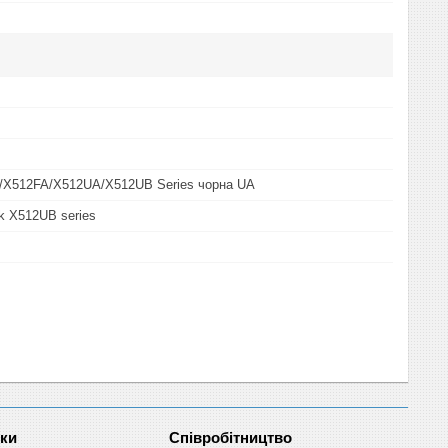
/X512FA/X512UA/X512UB Series чорна UA
k X512UB series
нки
Співробітництво