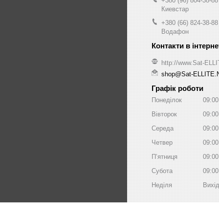
+380 (96) 804-38-88
Киевстар
+380 (66) 824-38-88
Водафон
http://www.Sat-ELL
shop@Sat-ELLITE.
Графік роботи
Понеділок
09:00
Вівторок
09:00
Середа
09:00
Четвер
09:00
Пʼятниця
09:00
Субота
09:00
Неділя
Вихі