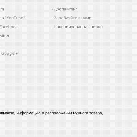
am
Дропшипінг
на "YouTube"
Заробляйте з нами
 Facebook
Накопичувальна знижка
itter
a
 Google +
мовывозе, информацию о расположении нужного товара,