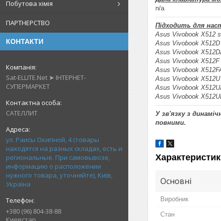
Побутова хімія
n/a
ПАРТНЕРСТВО
П
ідходить для нас
Asus Vivobook X512 s
КОНТАКТИ
Asus Vivobook X512D 
Asus Vivobook X512DA
Asus Vivobook X512F 
Asus Vivobook X512FA
Sat-ELLITE.Net ➤ ІНТЕРНЕТ-
Asus Vivobook X512U 
СУПЕРМАРКЕТ
Asus Vivobook X512UA
Asus Vivobook X512UB
САТЕЛЛИТ
У зв'язку з динамі
повними.
ул. Раисы Окипной, 4 (товары
находятся на разных складах, есть и
Характеристик
региональные. При самовывозе,
информацию о расположении
нужного товара, уточняйте), Київ,
Основні
Україна
Виробник
+380 (96) 804-38-88
Стан
Киевстар