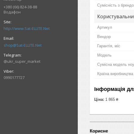
Сумісність з бренд
+380 (66) 824-38-88
Водафон
Користувальни
Артикул
http://www.Sat-ELLITE.Net
Вендор
shop@Sat-ELLITE.Net
Гарантія, міс
Мoдель
@ukr_super_market
Сумісна модель ноу
Країна виробництва
0990177727
Інформація дл
Ціна:
1 865 ₴
Корисне