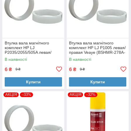
Втулка вала магнітного
Втулка вала магнітного
комплект HP LJ
комплект HP LJ P1005 левая/
P2035/2055/505A левая/
правая Veaye (BSHMR-278A-
правая Veaye (BSHMR-505A-
VE)
В наявності
В наявності
VE)
6
6
₴
₴
9 ₴
9 ₴
Купити
Купити
АКЦІЯ
–33%
АКЦІЯ
–32%