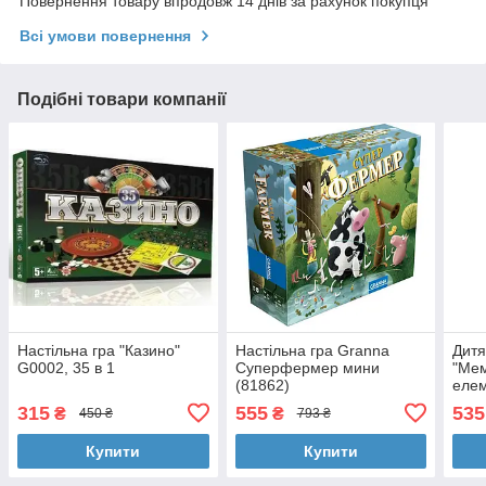
Повернення товару впродовж 14 днів за рахунок покупця
Всі умови повернення
Подібні товари компанії
Настільна гра "Казино"
Настільна гра Granna
Дитя
G0002, 35 в 1
Суперфермер мини
"Мем
(81862)
еле
315
555
535
₴
₴
450 ₴
793 ₴
Купити
Купити