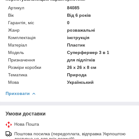
Артикул
84085
Вік
Від 6 років
Гарантія, міс
0
Жанр
розважальні
Комплектація
інструкція
Матеріал
Пластик
Мoдель
Суперфермер 3 в 1
Призначення
для підлітків
Розміри коробки
26 x 26 x 8 см
Тематика
Природа
Мова
Український
Приховати
Умови доставки
Нова Пошта
Поштова посилка (передоплата, відправка Укрпоштою
доступна не для всіх позицій)