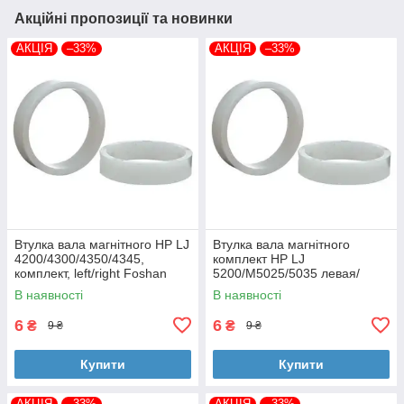
Акційні пропозиції та новинки
АКЦІЯ
–33%
АКЦІЯ
–33%
Втулка вала магнітного HP LJ
Втулка вала магнітного
4200/4300/4350/4345,
комплект HP LJ
комплект, left/right Foshan
5200/M5025/5035 левая/
(MAG-1338A-BSH-Foshan)
правая Foshan (MAG-7516A-
В наявності
В наявності
BSH-Foshan)
6
6
₴
₴
9 ₴
9 ₴
Купити
Купити
АКЦІЯ
–33%
АКЦІЯ
–33%