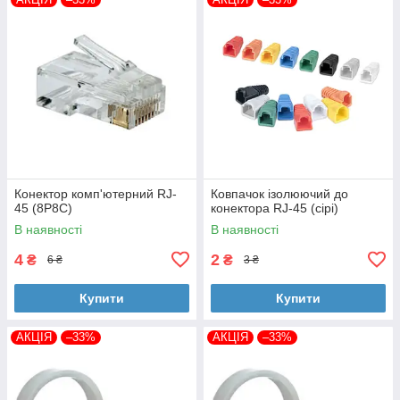
Конектор комп'ютерний RJ-
Ковпачок ізолюючий до
45 (8P8C)
конектора RJ-45 (сірі)
В наявності
В наявності
4
2
₴
₴
6 ₴
3 ₴
Купити
Купити
АКЦІЯ
–33%
АКЦІЯ
–33%