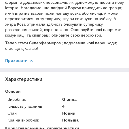
фермі та додаткових персонажів; які допоможуть творити нову
історію. Нагадаємо; що лагідний Борсук приходить до гравця;
який втратив тварин після нападу вовка або лисиці; й може
перетворитися на ту тварину; яку ви викинули на кубику. А
хитра Коза отримала здібність блокувати супернику
розведення свиней; корів та коня. Опановуйте нові напрямки
комунікації та співпраці; обирайте свою версію гри.
Тепер стати Суперфермером; подолавши нові перешкоди;
стає ще цікавіше!
Приховати
Характеристики
Основні
Виробник
Granna
Кількість учасників
4
Стан
Новий
Країна виробник
Польща
Користувальницькі характеристики