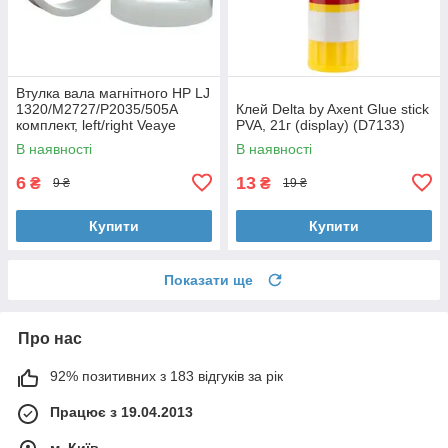
Втулка вала магнітного HP LJ
1320/M2727/P2035/505A
Клей Delta by Axent Glue stick
комплект, left/right Veaye
PVA, 21г (display) (D7133)
(BSHMR-505U-VE)
В наявності
В наявності
6
13
₴
₴
9 ₴
19 ₴
Купити
Купити
Показати ще
Про нас
92% позитивних з 183 відгуків за рік
Працює з 19.04.2013
м. Київ