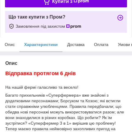
Купити з
Що таке купити з Пром?
Замовлення під захистом
Опис
Характеристики
Доставка
Оплата
Умови 
Опис
Відправка протягом 6 днів
На нашій фермі галасливо та весело!
Багато прихильників «Суперфермера» вже знайомі з
додатковими персонажами; Борсуком та Козою; які встигли
стати справжніми улюбленцями. Правила передбачали; що
обидва нові персонажі можуть використовуватися разом; але
вони знаходилися в різних коробках. Що робити? Як їм
зустрітися? «Суперфермер 3 в 1» вирішив цю проблему!
Тепер маємо правила неймовірно захопливих пригод на