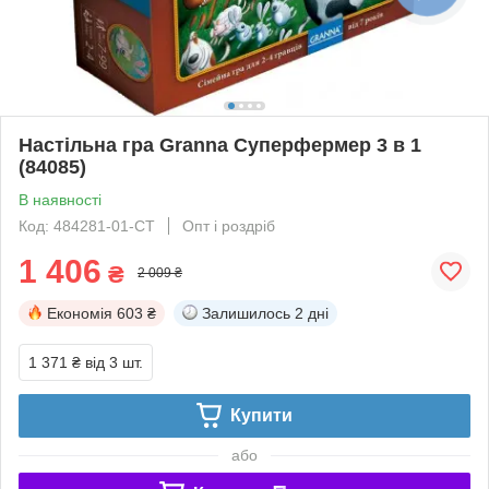
Настільна гра Granna Суперфермер 3 в 1
(84085)
В наявності
Код: 484281-01-СТ
Опт і роздріб
1 406
₴
2 009 ₴
Економія
603 ₴
Залишилось
2 дні
1 371 ₴
від 3 шт.
Купити
або