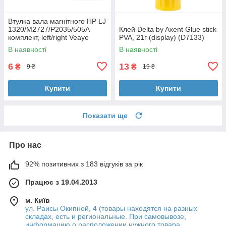
Втулка вала магнітного HP LJ
1320/M2727/P2035/505A
Клей Delta by Axent Glue stick
комплект, left/right Veaye
PVA, 21г (display) (D7133)
(BSHMR-505U-VE)
В наявності
В наявності
6
13
₴
₴
9 ₴
19 ₴
Купити
Купити
Показати ще
Про нас
92% позитивних з 183 відгуків за рік
Працює з 19.04.2013
м. Київ
ул. Раисы Окипной, 4 (товары находятся на разных
складах, есть и региональные. При самовывозе,
информацию о расположении нужного товара,