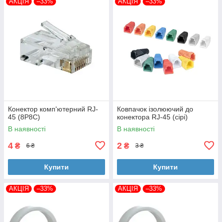
АКЦІЯ
–33%
АКЦІЯ
–33%
Конектор комп'ютерний RJ-
Ковпачок ізолюючий до
45 (8P8C)
конектора RJ-45 (сірі)
В наявності
В наявності
4
2
₴
₴
6 ₴
3 ₴
Купити
Купити
АКЦІЯ
–33%
АКЦІЯ
–33%