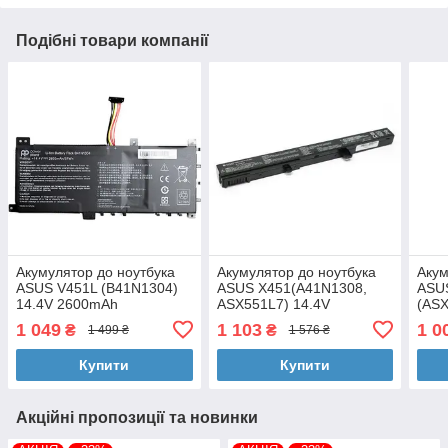
Подібні товари компанії
Акумулятор до ноутбука
Акумулятор до ноутбука
Акум
ASUS V451L (B41N1304)
ASUS X451(A41N1308,
ASU
14.4V 2600mAh
ASX551L7) 14.4V
(ASX
PowerPlant (NB431403)
2600mAh PowerPlant
2600
1 049
1 103
1 0
₴
₴
1 499 ₴
1 576 ₴
(NB00000299)
(NB
Купити
Купити
Акційні пропозиції та новинки