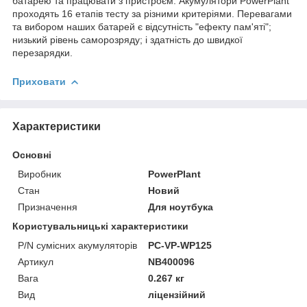
батарею та працювати з пристроєм. Акумулятори PowerPlant
проходять 16 етапів тесту за різними критеріями. Перевагами
та вибором наших батарей є відсутність "ефекту пам'яті";
низький рівень саморозряду; і здатність до швидкої
перезарядки.
Приховати
Характеристики
Основні
Виробник
PowerPlant
Стан
Новий
Призначення
Для ноутбука
Користувальницькі характеристики
P/N сумісних акумуляторів
PC-VP-WP125
Артикул
NB400096
Вага
0.267 кг
Вид
ліцензійний