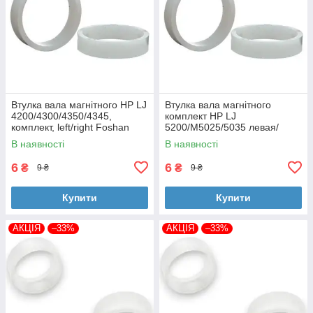
Втулка вала магнітного HP LJ
Втулка вала магнітного
4200/4300/4350/4345,
комплект HP LJ
комплект, left/right Foshan
5200/M5025/5035 левая/
(MAG-1338A-BSH-Foshan)
правая Foshan (MAG-7516A-
В наявності
В наявності
BSH-Foshan)
6
6
₴
₴
9 ₴
9 ₴
Купити
Купити
АКЦІЯ
–33%
АКЦІЯ
–33%