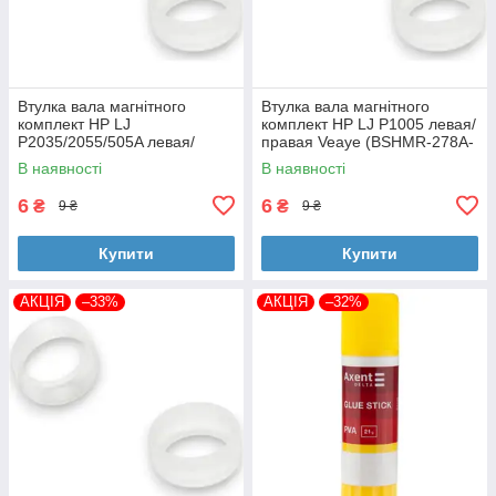
Втулка вала магнітного
Втулка вала магнітного
комплект HP LJ
комплект HP LJ P1005 левая/
P2035/2055/505A левая/
правая Veaye (BSHMR-278A-
правая Veaye (BSHMR-505A-
VE)
В наявності
В наявності
VE)
6
6
₴
₴
9 ₴
9 ₴
Купити
Купити
АКЦІЯ
–33%
АКЦІЯ
–32%