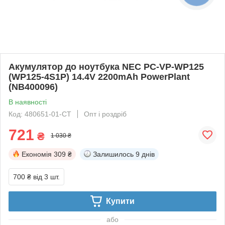
Акумулятор до ноутбука NEC PC-VP-WP125
(WP125-4S1P) 14.4V 2200mAh PowerPlant
(NB400096)
В наявності
Код: 480651-01-СТ
Опт і роздріб
721
₴
1 030 ₴
Економія
309 ₴
Залишилось
9 днів
700 ₴
від 3 шт.
Купити
або