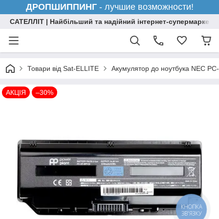
ДРОПШИППИНГ
- лучшие возможности!
САТЕЛЛІТ | Найбільший та надійний інтернет-супермаркет н
Товари від Sat-ELLITE
Акумулятор до ноутбука NEC PC
АКЦІЯ
–30%
КНОПКА
ЗВ'ЯЗКУ