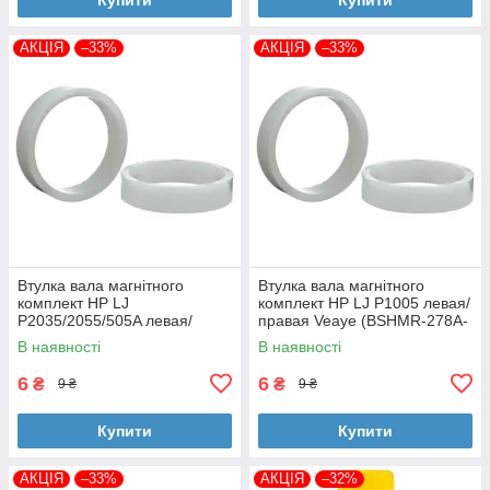
АКЦІЯ
–33%
АКЦІЯ
–33%
Втулка вала магнітного
Втулка вала магнітного
комплект HP LJ
комплект HP LJ P1005 левая/
P2035/2055/505A левая/
правая Veaye (BSHMR-278A-
правая Veaye (BSHMR-505A-
VE)
В наявності
В наявності
VE)
6
6
₴
₴
9 ₴
9 ₴
Купити
Купити
АКЦІЯ
–33%
АКЦІЯ
–32%