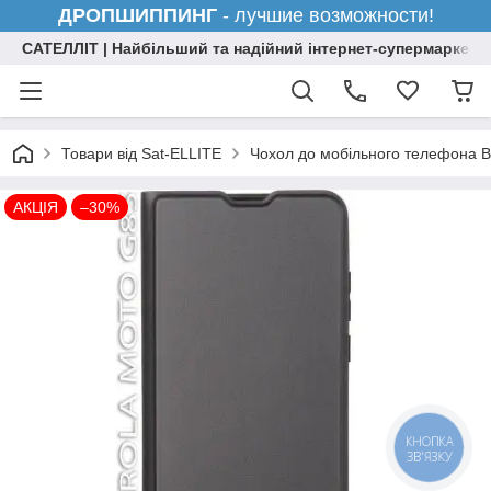
ДРОПШИППИНГ
- лучшие возможности!
САТЕЛЛІТ | Найбільший та надійний інтернет-супермаркет н
Товари від Sat-ELLITE
Чохол до мобільного телефона Be
АКЦІЯ
–30%
КНОПКА
ЗВ'ЯЗКУ