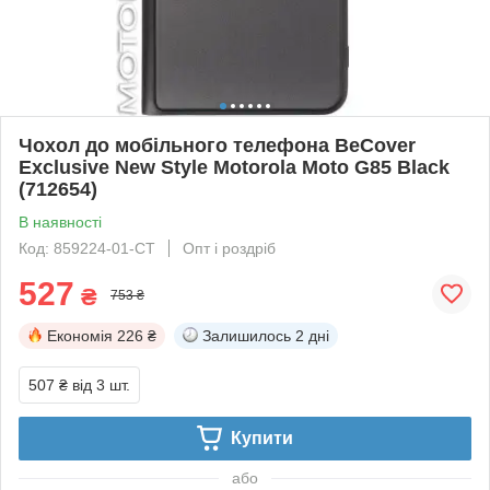
Чохол до мобільного телефона BeCover
Exclusive New Style Motorola Moto G85 Black
(712654)
В наявності
Код: 859224-01-СТ
Опт і роздріб
527
₴
753 ₴
Економія
226 ₴
Залишилось
2 дні
507 ₴
від 3 шт.
Купити
або