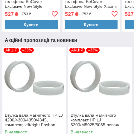
телефона BeCover
телефона BeCover
тел
Exclusive New Style
Exclusive New Style Xiaomi
Excl
Samsung Galaxy A06 SM-
Redmi Note 15 Pro 4G
Redm
527
527
527
₴
₴
753 ₴
753 ₴
A065 Black (712683)
Purple (714932)
Blac
Купити
Купити
Акційні пропозиції та новинки
АКЦІЯ
–33%
АКЦІЯ
–33%
Втулка вала магнітного HP LJ
Втулка вала магнітного
4200/4300/4350/4345,
комплект HP LJ
комплект, left/right Foshan
5200/M5025/5035 левая/
(MAG-1338A-BSH-Foshan)
правая Foshan (MAG-7516A-
В наявності
В наявності