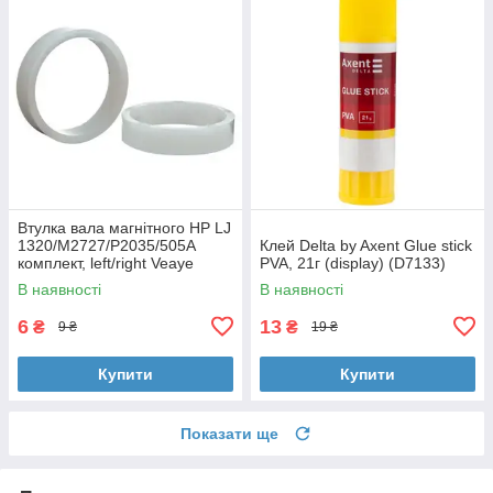
Втулка вала магнітного HP LJ
1320/M2727/P2035/505A
Клей Delta by Axent Glue stick
комплект, left/right Veaye
PVA, 21г (display) (D7133)
(BSHMR-505U-VE)
В наявності
В наявності
6
13
₴
₴
9 ₴
19 ₴
Купити
Купити
Показати ще