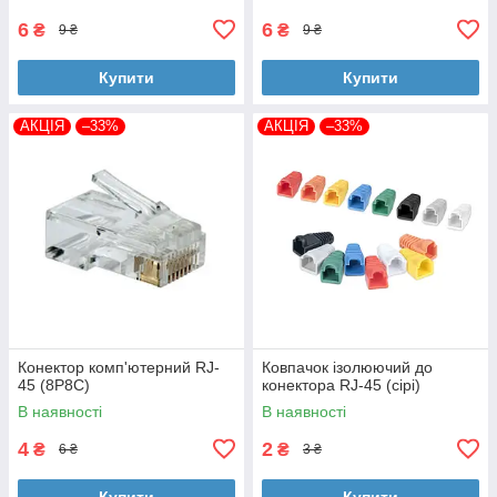
BSH-Foshan)
6
6
₴
₴
9 ₴
9 ₴
Купити
Купити
АКЦІЯ
–33%
АКЦІЯ
–33%
Конектор комп'ютерний RJ-
Ковпачок ізолюючий до
45 (8P8C)
конектора RJ-45 (сірі)
В наявності
В наявності
4
2
₴
₴
6 ₴
3 ₴
Купити
Купити