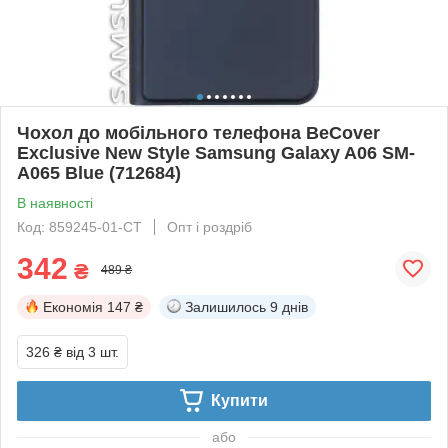
Чохол до мобільного телефона BeCover
Exclusive New Style Samsung Galaxy A06 SM-
A065 Blue (712684)
В наявності
Код: 859245-01-СТ
Опт і роздріб
342
₴
489 ₴
Економія
147 ₴
Залишилось
9 днів
326 ₴
від 3 шт.
Купити
або