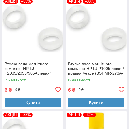
АКЦІЯ
–33%
АКЦІЯ
–33%
Втулка вала магнітного
Втулка вала магнітного
комплект HP LJ
комплект HP LJ P1005 левая/
P2035/2055/505A левая/
правая Veaye (BSHMR-278A-
правая Veaye (BSHMR-505A-
VE)
В наявності
В наявності
VE)
6
6
₴
₴
9 ₴
9 ₴
Купити
Купити
АКЦІЯ
–33%
АКЦІЯ
–32%