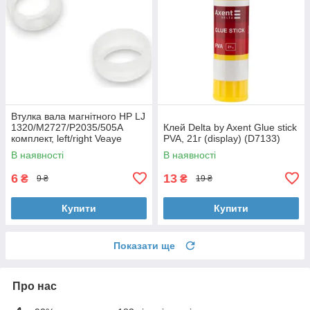
Втулка вала магнітного HP LJ
1320/M2727/P2035/505A
Клей Delta by Axent Glue stick
комплект, left/right Veaye
PVA, 21г (display) (D7133)
(BSHMR-505U-VE)
В наявності
В наявності
6
13
₴
₴
9 ₴
19 ₴
Купити
Купити
Показати ще
Про нас