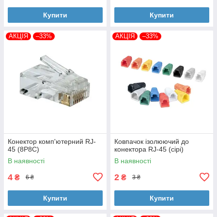
Купити
Купити
АКЦІЯ
–33%
АКЦІЯ
–33%
Конектор комп'ютерний RJ-
Ковпачок ізолюючий до
45 (8P8C)
конектора RJ-45 (сірі)
В наявності
В наявності
4
2
₴
₴
6 ₴
3 ₴
Купити
Купити