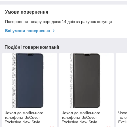
Умови повернення
Повернення товару впродовж 14 днів за рахунок покупця
Всі умови повернення
Подібні товари компанії
Чохол до мобільного
Чохол до мобільного
Чохо
телефона BeCover
телефона BeCover
тел
Exclusive New Style
Exclusive New Style
Excl
Samsung Galaxy A24 4G
Samsung Galaxy A06 SM-
Sams