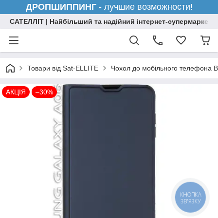
ДРОПШИППИНГ
- лучшие возможности!
САТЕЛЛІТ | Найбільший та надійний інтернет-супермаркет н
Товари від Sat-ELLITE
Чохол до мобільного телефона B
АКЦІЯ
–30%
КНОПКА
ЗВ'ЯЗКУ