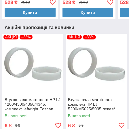
528
528
528
₴
₴
754 ₴
754 ₴
SM-A245 Blue (709781)
A065 Black (712683)
A266
Купити
Купити
Акційні пропозиції та новинки
АКЦІЯ
–33%
АКЦІЯ
–33%
Втулка вала магнітного HP LJ
Втулка вала магнітного
4200/4300/4350/4345,
комплект HP LJ
комплект, left/right Foshan
5200/M5025/5035 левая/
(MAG-1338A-BSH-Foshan)
правая Foshan (MAG-7516A-
В наявності
В наявності
BSH-Foshan)
6
6
₴
₴
9 ₴
9 ₴