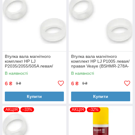
Втулка вала магнітного
Втулка вала магнітного
комплект HP LJ
комплект HP LJ P1005 левая/
P2035/2055/505A левая/
правая Veaye (BSHMR-278A-
правая Veaye (BSHMR-505A-
VE)
В наявності
В наявності
VE)
6
6
₴
₴
9 ₴
9 ₴
Купити
Купити
АКЦІЯ
–33%
АКЦІЯ
–32%