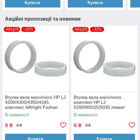
Купити
Купити
Акційні пропозиції та новинки
АКЦІЯ
–33%
АКЦІЯ
–33%
Втулка вала магнітного HP LJ
Втулка вала магнітного
4200/4300/4350/4345,
комплект HP LJ
комплект, left/right Foshan
5200/M5025/5035 левая/
(MAG-1338A-BSH-Foshan)
правая Foshan (MAG-7516A-
В наявності
В наявності
BSH-Foshan)
6
6
₴
₴
9 ₴
9 ₴
Купити
Купити