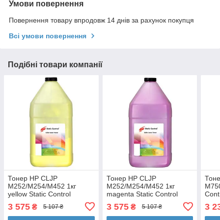
Умови повернення
Повернення товару впродовж 14 днів за рахунок покупця
Всі умови повернення
Подібні товари компанії
Тонер HP CLJP
Тонер HP CLJP
Тоне
M252/M254/M452 1кг
M252/M254/M452 1кг
M750
yellow Static Control
magenta Static Control
Cont
(HM254-1KG-YOS)
(HM254-1KG-MAOS)
3 575
3 575
3 2
₴
₴
5 107 ₴
5 107 ₴