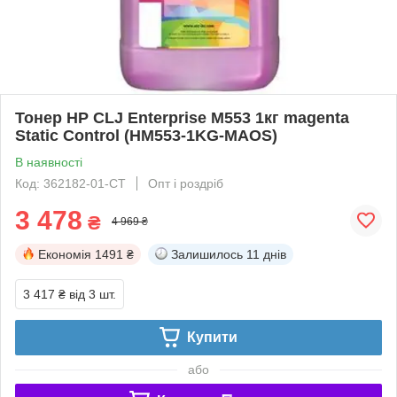
Тонер HP CLJ Enterprise M553 1кг magenta
Static Control (HM553-1KG-MAOS)
В наявності
Код: 362182-01-СТ
Опт і роздріб
3 478
₴
4 969 ₴
Економія
1491 ₴
Залишилось
11 днів
3 417 ₴
від 3 шт.
Купити
або