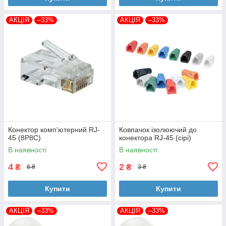
АКЦІЯ
–33%
АКЦІЯ
–33%
Конектор комп'ютерний RJ-
Ковпачок ізолюючий до
45 (8P8C)
конектора RJ-45 (сірі)
В наявності
В наявності
4
2
₴
₴
6 ₴
3 ₴
Купити
Купити
АКЦІЯ
–33%
АКЦІЯ
–33%