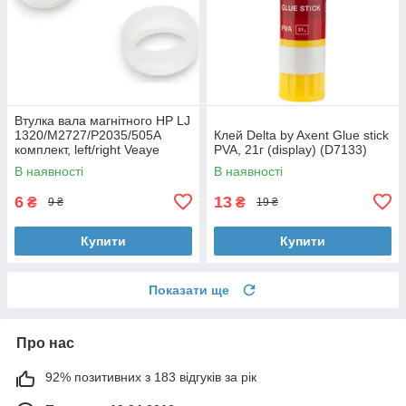
Втулка вала магнітного HP LJ
1320/M2727/P2035/505A
Клей Delta by Axent Glue stick
комплект, left/right Veaye
PVA, 21г (display) (D7133)
(BSHMR-505U-VE)
В наявності
В наявності
6
13
₴
₴
9 ₴
19 ₴
Купити
Купити
Показати ще
Про нас
92% позитивних з 183 відгуків за рік