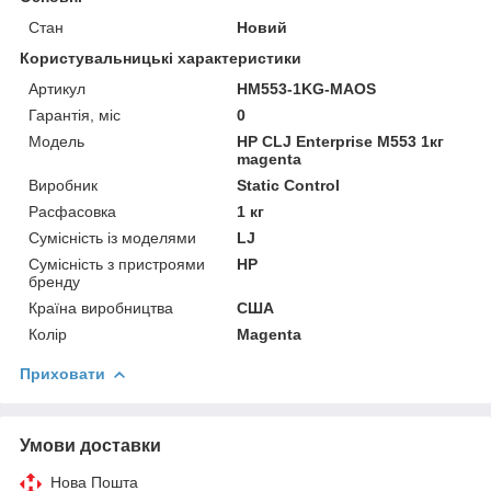
Стан
Новий
Користувальницькі характеристики
Артикул
HM553-1KG-MAOS
Гарантія, міс
0
Мoдель
HP CLJ Enterprise M553 1кг
magenta
Виробник
Static Control
Расфасовка
1 кг
Сумісність із моделями
LJ
Сумісність з пристроями
HP
бренду
Країна виробництва
США
Колір
Magenta
Приховати
Умови доставки
Нова Пошта