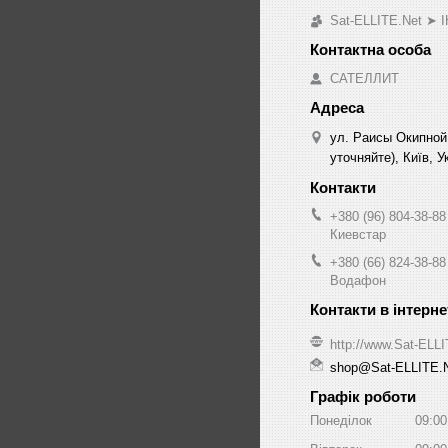
Sat-ELLITE.Net 
САТЕЛЛИТ
ул. Раисы Окипной
уточняйте), Київ, У
+380 (96) 804-38-88
Киевстар
+380 (66) 824-38-88
Водафон
http://www.Sat-ELL
shop@Sat-ELLITE.
Графік роботи
Понеділок
09:00