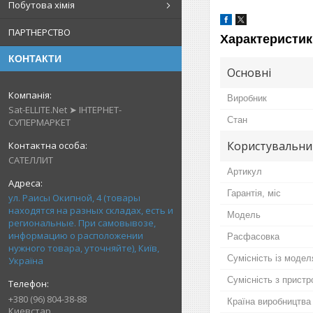
Побутова хімія
ПАРТНЕРСТВО
Характеристик
КОНТАКТИ
Основні
Виробник
Sat-ELLITE.Net ➤ ІНТЕРНЕТ-
Стан
СУПЕРМАРКЕТ
Користувальни
САТЕЛЛИТ
Артикул
Гарантія, міс
ул. Раисы Окипной, 4 (товары
находятся на разных складах, есть и
Мoдель
региональные. При самовывозе,
информацию о расположении
Расфасовка
нужного товара, уточняйте), Київ,
Сумісність із моде
Україна
Сумісність з прист
+380 (96) 804-38-88
Країна виробництва
Киевстар