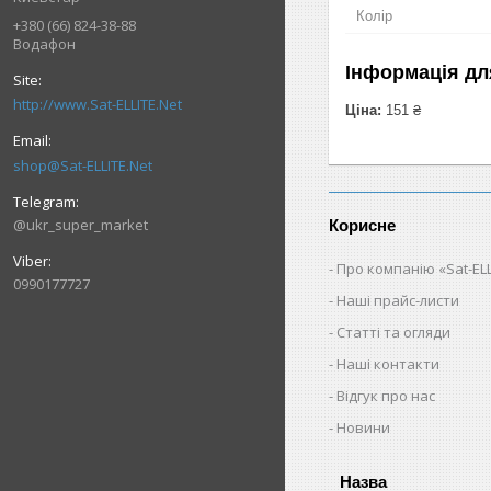
Колір
+380 (66) 824-38-88
Водафон
Інформація дл
http://www.Sat-ELLITE.Net
Ціна:
151 ₴
shop@Sat-ELLITE.Net
@ukr_super_market
Корисне
Про компанію «Sat-ELL
0990177727
Наші прайс-листи
Статті та огляди
Наші контакти
Відгук про нас
Новини