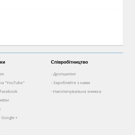
нки
Співробітництво
am
Дропшипінг
на "YouTube"
Заробляйте з нами
 Facebook
Накопичувальна знижка
itter
a
 Google +