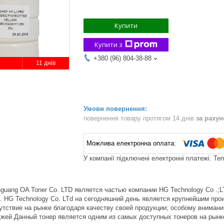
Купити
Купити з
+380 (96) 804-38-88
11 днів
повернення товару протягом 14 днів
за раху
У компанії підключені електронні платежі. Те
guang OA Toner Co. LTD является частью компании HG Technology Co .;
. HG Technology Co. LTd на сегодняшний день является крупнейшим про
утствие на рынке благодаря качеству своей продукции; особому внимани
жей.Данный тонер является одним из самых доступных тонеров на рынк