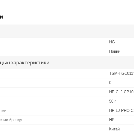
и
HG
Новий
цькі характеристики
TSM-HGC011Y
0
HP CLJ CP10
50 г
лями
HP LJ PRO C
роями бренду
HP
Китай