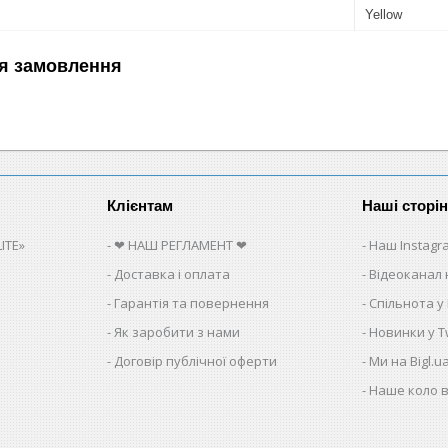
Yellow
я замовлення
Клієнтам
Наші сторі
ITE»
❤ НАШ РЕГЛАМЕНТ ❤
Наш Instagr
Доставка і оплата
Відеоканал 
Гарантія та повернення
Спільнота у
Як заробити з нами
Новинки у Tw
Договір публічної оферти
Ми на Bigl.u
Наше коло в