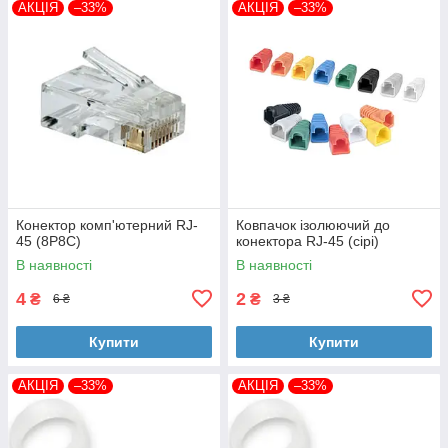
АКЦІЯ
–33%
АКЦІЯ
–33%
Конектор комп'ютерний RJ-
Ковпачок ізолюючий до
45 (8P8C)
конектора RJ-45 (сірі)
В наявності
В наявності
4
2
₴
₴
6 ₴
3 ₴
Купити
Купити
АКЦІЯ
–33%
АКЦІЯ
–33%