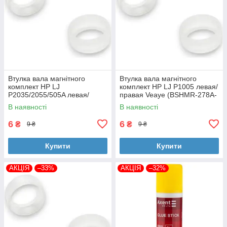
Втулка вала магнітного
Втулка вала магнітного
комплект HP LJ
комплект HP LJ P1005 левая/
P2035/2055/505A левая/
правая Veaye (BSHMR-278A-
правая Veaye (BSHMR-505A-
VE)
В наявності
В наявності
VE)
6
6
₴
₴
9 ₴
9 ₴
Купити
Купити
АКЦІЯ
–33%
АКЦІЯ
–32%