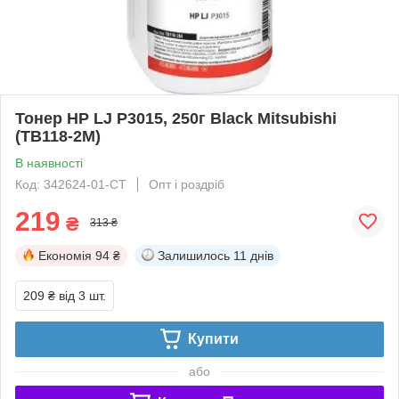
Тонер HP LJ P3015, 250г Black Mitsubishi
(TB118-2M)
В наявності
Код: 342624-01-СТ
Опт і роздріб
219
₴
313 ₴
Економія
94 ₴
Залишилось
11 днів
209 ₴
від 3 шт.
Купити
або