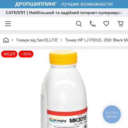
ДРОПШИППИНГ
- лучшие возможности!
САТЕЛЛІТ | Найбільший та надійний інтернет-супермаркет н
Товари від Sat-ELLITE
Тонер HP LJ P3015, 250г Black Mi
АКЦІЯ
–30%
КНОПКА
ЗВ'ЯЗКУ