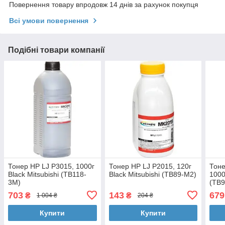
Повернення товару впродовж 14 днів за рахунок покупця
Всі умови повернення
Подібні товари компанії
Тонер HP LJ P3015, 1000г
Тонер HP LJ P2015, 120г
Тоне
Black Mitsubishi (TB118-
Black Mitsubishi (TB89-M2)
1000
3M)
(TB9
703
143
679
₴
₴
1 004 ₴
204 ₴
Купити
Купити