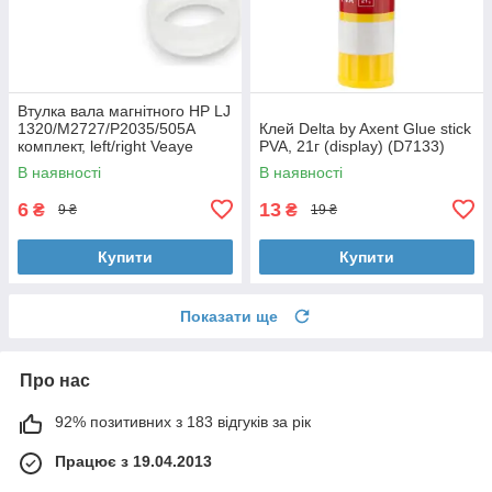
Втулка вала магнітного HP LJ
1320/M2727/P2035/505A
Клей Delta by Axent Glue stick
комплект, left/right Veaye
PVA, 21г (display) (D7133)
(BSHMR-505U-VE)
В наявності
В наявності
6
13
₴
₴
9 ₴
19 ₴
Купити
Купити
Показати ще
Про нас
92% позитивних з 183 відгуків за рік
Працює з 19.04.2013