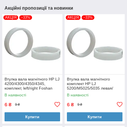
Акційні пропозиції та новинки
АКЦІЯ
–33%
АКЦІЯ
–33%
Втулка вала магнітного HP LJ
Втулка вала магнітного
4200/4300/4350/4345,
комплект HP LJ
комплект, left/right Foshan
5200/M5025/5035 левая/
(MAG-1338A-BSH-Foshan)
правая Foshan (MAG-7516A-
В наявності
В наявності
BSH-Foshan)
6
6
₴
₴
9 ₴
9 ₴
Купити
Купити