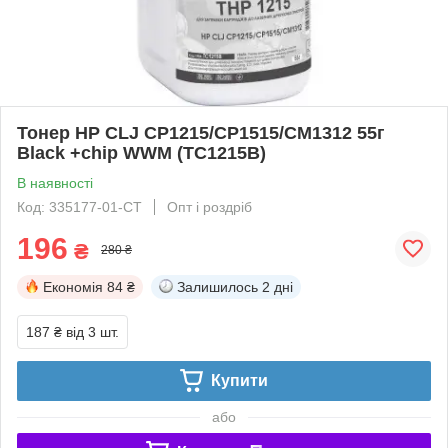
Тонер HP CLJ CP1215/CP1515/CM1312 55г
Black +chip WWM (TC1215B)
В наявності
Код: 335177-01-СТ
Опт і роздріб
196
₴
280 ₴
Економія
84 ₴
Залишилось
2 дні
187 ₴
від 3 шт.
Купити
або