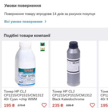
Умови повернення
Повернення товару впродовж 14 днів за рахунок покупця
Всі умови повернення
Подібні товари компанії
Тонер HP CLJ
Тонер HP CLJ
Тоне
CP1215/CP1515/CM1312
CP1215/CP1515/CM1312
CP1
40г Cyan +chip WWM
Black Kaleidochrome
40г 
(TC1215C)
(TB88B-2)
(TC
195
235
195
₴
₴
279 ₴
336 ₴