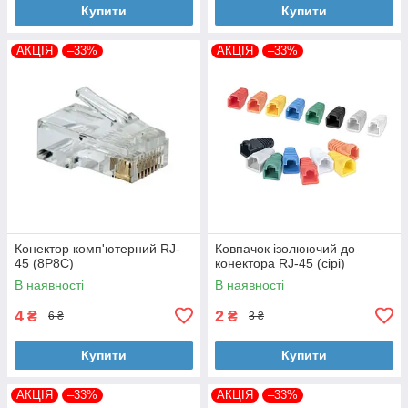
Купити
Купити
АКЦІЯ
–33%
АКЦІЯ
–33%
Конектор комп'ютерний RJ-
Ковпачок ізолюючий до
45 (8P8C)
конектора RJ-45 (сірі)
В наявності
В наявності
4
2
₴
₴
6 ₴
3 ₴
Купити
Купити
АКЦІЯ
–33%
АКЦІЯ
–33%