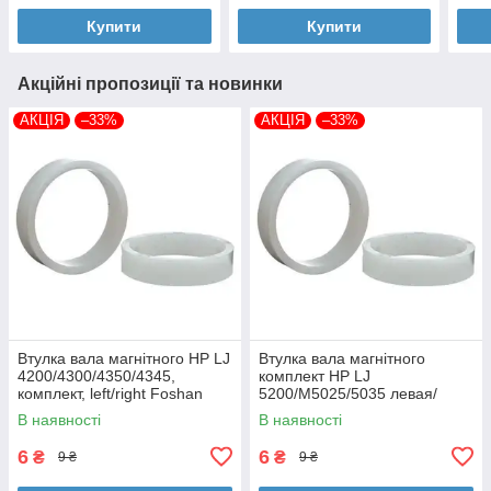
Купити
Купити
Акційні пропозиції та новинки
АКЦІЯ
–33%
АКЦІЯ
–33%
Втулка вала магнітного HP LJ
Втулка вала магнітного
4200/4300/4350/4345,
комплект HP LJ
комплект, left/right Foshan
5200/M5025/5035 левая/
(MAG-1338A-BSH-Foshan)
правая Foshan (MAG-7516A-
В наявності
В наявності
BSH-Foshan)
6
6
₴
₴
9 ₴
9 ₴