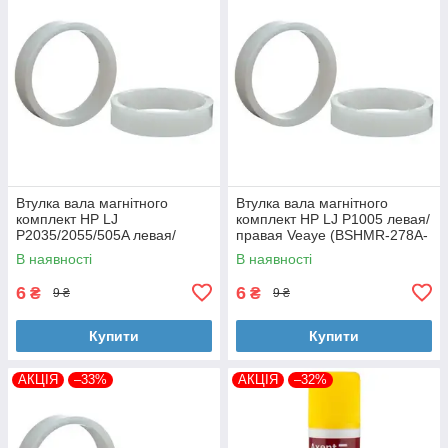
Втулка вала магнітного
Втулка вала магнітного
комплект HP LJ
комплект HP LJ P1005 левая/
P2035/2055/505A левая/
правая Veaye (BSHMR-278A-
правая Veaye (BSHMR-505A-
VE)
В наявності
В наявності
VE)
6
6
₴
₴
9 ₴
9 ₴
Купити
Купити
АКЦІЯ
–33%
АКЦІЯ
–32%