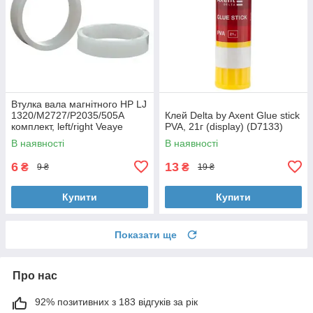
Втулка вала магнітного HP LJ
1320/M2727/P2035/505A
Клей Delta by Axent Glue stick
комплект, left/right Veaye
PVA, 21г (display) (D7133)
(BSHMR-505U-VE)
В наявності
В наявності
6
13
₴
₴
9 ₴
19 ₴
Купити
Купити
Показати ще
Про нас
92% позитивних з 183 відгуків за рік