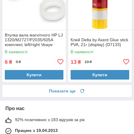
Втулка вала магнітного HP LJ
1320/M2727/P2035/505A
Клей Delta by Axent Glue stick
комплект, left/right Veaye
PVA, 21г (display) (D7133)
(BSHMR-505U-VE)
В наявності
В наявності
6
13
₴
₴
9 ₴
19 ₴
Купити
Купити
Показати ще
Про нас
92% позитивних з 183 відгуків за рік
Працює з 19.04.2013