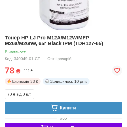
Тонер HP LJ Pro M12A/M12W/MFP
M26a/M26nw, 65г Black IPM (TDH127-65)
В наявності
Код: 340049-01-СТ
Опт і роздріб
78
₴
111 ₴
Економія
33 ₴
Залишилось
10 днів
73 ₴
від 3 шт.
Купити
або