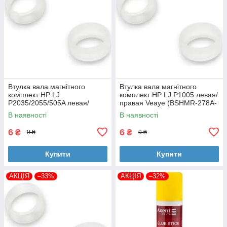
Втулка вала магнітного
Втулка вала магнітного
комплект HP LJ
комплект HP LJ P1005 левая/
P2035/2055/505A левая/
правая Veaye (BSHMR-278A-
правая Veaye (BSHMR-505A-
VE)
В наявності
В наявності
VE)
6
6
₴
₴
9 ₴
9 ₴
Купити
Купити
АКЦІЯ
–33%
АКЦІЯ
–32%