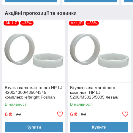
Акційні пропозиції та новинки
АКЦІЯ
–33%
АКЦІЯ
–33%
Втулка вала магнітного HP LJ
Втулка вала магнітного
4200/4300/4350/4345,
комплект HP LJ
комплект, left/right Foshan
5200/M5025/5035 левая/
(MAG-1338A-BSH-Foshan)
правая Foshan (MAG-7516A-
В наявності
В наявності
BSH-Foshan)
6
6
₴
₴
9 ₴
9 ₴
Купити
Купити