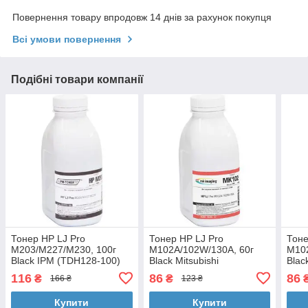
Повернення товару впродовж 14 днів за рахунок покупця
Всі умови повернення
Подібні товари компанії
Тонер HP LJ Pro
Тонер HP LJ Pro
Тоне
M203/M227/M230, 100г
M102A/102W/130A, 60г
M102
Black IPM (TDH128-100)
Black Mitsubishi
Bla
(021203/DLC-60)
55)
116
86
86
₴
₴
166 ₴
123 ₴
Купити
Купити