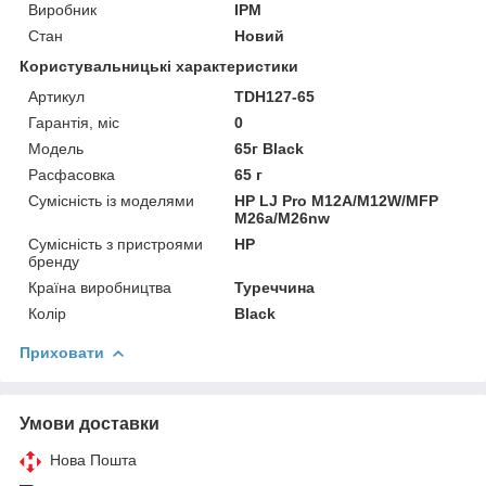
Виробник
IPM
Стан
Новий
Користувальницькі характеристики
Артикул
TDH127-65
Гарантія, міс
0
Мoдель
65г Black
Расфасовка
65 г
Сумісність із моделями
HP LJ Pro M12A/M12W/MFP
M26a/M26nw
Сумісність з пристроями
HP
бренду
Країна виробництва
Туреччина
Колір
Black
Приховати
Умови доставки
Нова Пошта