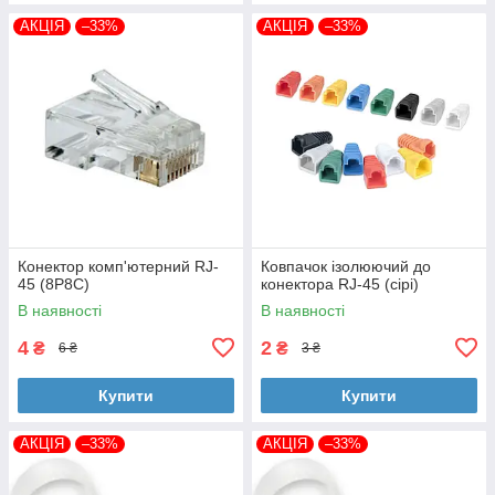
АКЦІЯ
–33%
АКЦІЯ
–33%
Конектор комп'ютерний RJ-
Ковпачок ізолюючий до
45 (8P8C)
конектора RJ-45 (сірі)
В наявності
В наявності
4
2
₴
₴
6 ₴
3 ₴
Купити
Купити
АКЦІЯ
–33%
АКЦІЯ
–33%