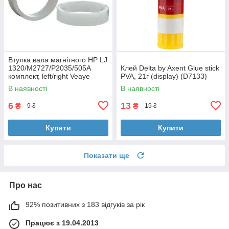
Втулка вала магнітного HP LJ
1320/M2727/P2035/505A
Клей Delta by Axent Glue stick
комплект, left/right Veaye
PVA, 21г (display) (D7133)
(BSHMR-505U-VE)
В наявності
В наявності
6
13
₴
₴
9 ₴
19 ₴
Купити
Купити
Показати ще
Про нас
92% позитивних з 183 відгуків за рік
Працює з 19.04.2013