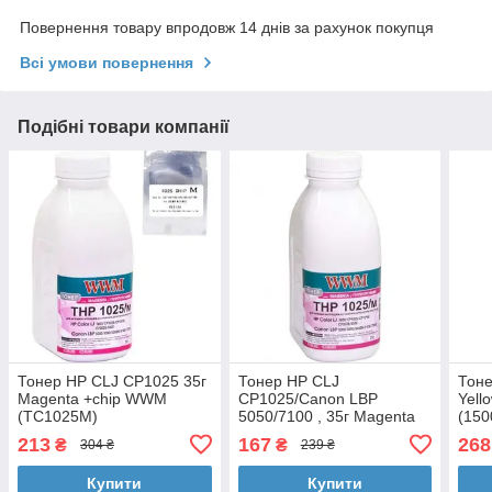
Повернення товару впродовж 14 днів за рахунок покупця
Всі умови повернення
Подібні товари компанії
Тонер HP CLJ CP1025 35г
Тонер HP CLJ
Тоне
Magenta +chip WWM
CP1025/Canon LBP
Yell
(TC1025M)
5050/7100 , 35г Magenta
(150
WWM (HP1025M)
213
167
268
₴
₴
304 ₴
239 ₴
Купити
Купити