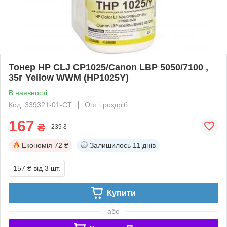
Тонер HP CLJ CP1025/Canon LBP 5050/7100 ,
35г Yellow WWM (HP1025Y)
В наявності
Код: 339321-01-СТ
Опт і роздріб
167
₴
239 ₴
Економія
72 ₴
Залишилось
11 днів
157 ₴
від 3 шт.
Купити
або