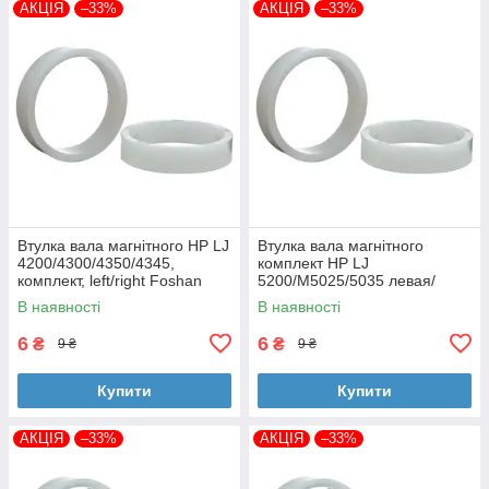
АКЦІЯ
–33%
АКЦІЯ
–33%
Втулка вала магнітного HP LJ
Втулка вала магнітного
4200/4300/4350/4345,
комплект HP LJ
комплект, left/right Foshan
5200/M5025/5035 левая/
(MAG-1338A-BSH-Foshan)
правая Foshan (MAG-7516A-
В наявності
В наявності
BSH-Foshan)
6
6
₴
₴
9 ₴
9 ₴
Купити
Купити
АКЦІЯ
–33%
АКЦІЯ
–33%