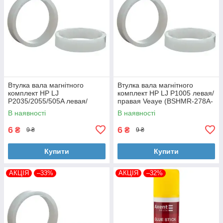
Втулка вала магнітного
Втулка вала магнітного
комплект HP LJ
комплект HP LJ P1005 левая/
P2035/2055/505A левая/
правая Veaye (BSHMR-278A-
правая Veaye (BSHMR-505A-
VE)
В наявності
В наявності
VE)
6
6
₴
₴
9 ₴
9 ₴
Купити
Купити
АКЦІЯ
–33%
АКЦІЯ
–32%