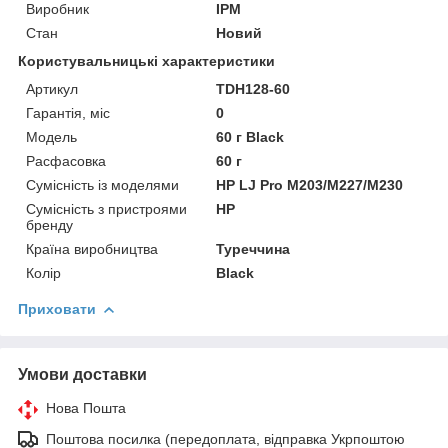
Виробник
IPM
Стан
Новий
Користувальницькі характеристики
Артикул
TDH128-60
Гарантія, міс
0
Мoдель
60 г Black
Расфасовка
60 г
Сумісність із моделями
HP LJ Pro M203/M227/M230
Сумісність з пристроями
HP
бренду
Країна виробництва
Туреччина
Колір
Black
Приховати
Умови доставки
Нова Пошта
Поштова посилка (передоплата, відправка Укрпоштою