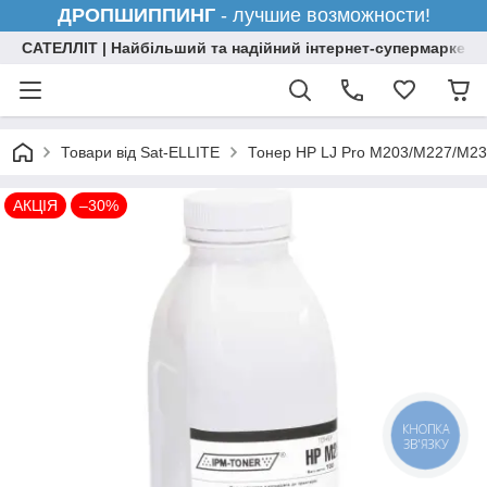
ДРОПШИППИНГ
- лучшие возможности!
САТЕЛЛІТ | Найбільший та надійний інтернет-супермаркет н
Товари від Sat-ELLITE
Тонер HP LJ Pro M203/M227/M230
АКЦІЯ
–30%
КНОПКА
ЗВ'ЯЗКУ