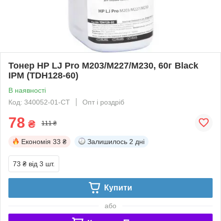
Тонер HP LJ Pro M203/M227/M230, 60г Black
IPM (TDH128-60)
В наявності
Код: 340052-01-СТ
Опт і роздріб
78
₴
111 ₴
Економія
33 ₴
Залишилось
2 дні
73 ₴
від 3 шт.
Купити
або