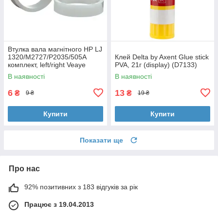
Втулка вала магнітного HP LJ
1320/M2727/P2035/505A
Клей Delta by Axent Glue stick
комплект, left/right Veaye
PVA, 21г (display) (D7133)
(BSHMR-505U-VE)
В наявності
В наявності
6
13
₴
₴
9 ₴
19 ₴
Купити
Купити
Показати ще
Про нас
92% позитивних з 183 відгуків за рік
Працює з 19.04.2013