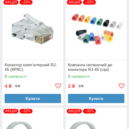
АКЦІЯ
–33%
АКЦІЯ
–33%
Конектор комп'ютерний RJ-
Ковпачок ізолюючий до
45 (8P8C)
конектора RJ-45 (сірі)
В наявності
В наявності
4
2
₴
₴
6 ₴
3 ₴
Купити
Купити
АКЦІЯ
–33%
АКЦІЯ
–33%