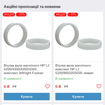
Акційні пропозиції та новинки
АКЦІЯ
–33%
АКЦІЯ
–33%
Втулка вала магнітного HP LJ
Втулка вала магнітного
4200/4300/4350/4345,
комплект HP LJ
комплект, left/right Foshan
5200/M5025/5035 левая/
(MAG-1338A-BSH-Foshan)
правая Foshan (MAG-7516A-
В наявності
В наявності
BSH-Foshan)
6
6
₴
₴
9 ₴
9 ₴
Купити
Купити