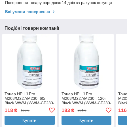
Повернення товару впродовж 14 днів за рахунок покупця
Всі умови повернення
Подібні товари компанії
Тонер HP LJ Pro
Тонер HP LJ Pro
Тоне
M203/M227/M230, 60г
M203/M227/M230 , 120г
M203
Black WWM (WWM-CF230-
Black WWM (WWM-CF230-
Blac
60)
120)
118
183
116
₴
₴
169 ₴
261 ₴
Купити
Купити