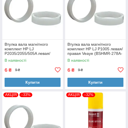
Втулка вала магнітного
Втулка вала магнітного
комплект HP LJ
комплект HP LJ P1005 левая/
P2035/2055/505A левая/
правая Veaye (BSHMR-278A-
правая Veaye (BSHMR-505A-
VE)
В наявності
В наявності
VE)
6
6
₴
₴
9 ₴
9 ₴
Купити
Купити
АКЦІЯ
–33%
АКЦІЯ
–32%