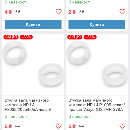
В наявності
В наявності
4
2
₴
₴
6 ₴
3 ₴
Купити
Купити
АКЦІЯ
–33%
АКЦІЯ
–33%
Втулка вала магнітного
Втулка вала магнітного
комплект HP LJ
комплект HP LJ P1005 левая/
P2035/2055/505A левая/
правая Veaye (BSHMR-278A-
правая Veaye (BSHMR-505A-
VE)
В наявності
В наявності
VE)
6
6
₴
₴
9 ₴
9 ₴