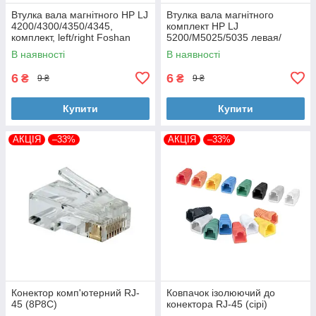
Втулка вала магнітного HP LJ
Втулка вала магнітного
4200/4300/4350/4345,
комплект HP LJ
комплект, left/right Foshan
5200/M5025/5035 левая/
(MAG-1338A-BSH-Foshan)
правая Foshan (MAG-7516A-
В наявності
В наявності
BSH-Foshan)
6
6
₴
₴
9 ₴
9 ₴
Купити
Купити
АКЦІЯ
–33%
АКЦІЯ
–33%
Конектор комп'ютерний RJ-
Ковпачок ізолюючий до
45 (8P8C)
конектора RJ-45 (сірі)