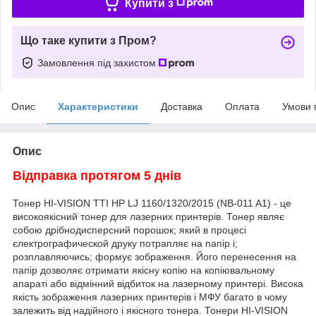
Купити з
Що таке купити з Пром?
Замовлення під захистом
Опис
Характеристики
Доставка
Оплата
Умови 
Опис
Відправка протягом 5 днів
Тонер HI-VISION TTI HP LJ 1160/1320/2015 (NB-011 A1) - це
високоякісний тонер для лазерних принтерів. Тонер являє
собою дрібнодисперсний порошок; який в процесі
єлектрографической друку потрапляє на папір і;
розплавляючись; формує зображення. Його перенесення на
папір дозволяє отримати якісну копію на копіювальному
апараті або відмінний відбиток на лазерному принтері. Висока
якість зображення лазерних принтерів і МФУ багато в чому
залежить від надійного і якісного тонера. Тонери HI-VISION