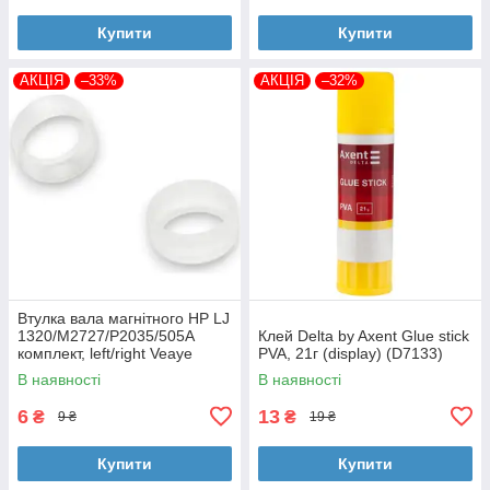
Купити
Купити
АКЦІЯ
–33%
АКЦІЯ
–32%
Втулка вала магнітного HP LJ
1320/M2727/P2035/505A
Клей Delta by Axent Glue stick
комплект, left/right Veaye
PVA, 21г (display) (D7133)
(BSHMR-505U-VE)
В наявності
В наявності
6
13
₴
₴
9 ₴
19 ₴
Купити
Купити