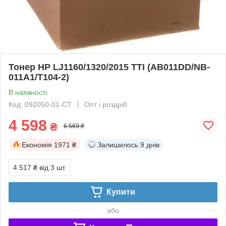
Тонер HP LJ1160/1320/2015 TTI (AB011DD/NB-
011A1/T104-2)
В наявності
Код: 092050-01-СТ
Опт і роздріб
4 598
₴
6 569 ₴
Економія
1971 ₴
Залишилось
9 днів
4 517 ₴
від 3 шт.
Купити
або