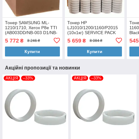
Тонер SAMSUNG ML-
Тонер HP
Тоне
1210/1710, Xerox P8e TTI
LJ1010/1200/1160/P2015
1160
(AB003DD/NB-003 D1/NB-
(10x1кг) SERVICE PACK
Blac
003-T109-B-10)
TTI (TSM-T102-3-10SP)
5 772
5 659
545
₴
₴
8 246 ₴
8 084 ₴
Купити
Купити
Акційні пропозиції та новинки
АКЦІЯ
–33%
АКЦІЯ
–33%