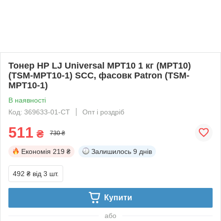
Тонер HP LJ Universal MPT10 1 кг (MPT10)
(TSM-MPT10-1) SCC, фасовк Patron (TSM-
MPT10-1)
В наявності
Код: 369633-01-СТ
Опт і роздріб
511
₴
730 ₴
Економія
219 ₴
Залишилось
9 днів
492 ₴
від 3 шт.
Купити
або