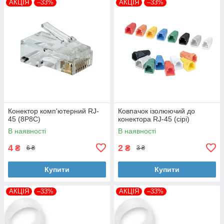
АКЦІЯ
–33%
АКЦІЯ
–33%
Конектор комп'ютерний RJ-
Ковпачок ізолюючий до
45 (8P8C)
конектора RJ-45 (сірі)
В наявності
В наявності
4
2
₴
₴
6 ₴
3 ₴
Купити
Купити
АКЦІЯ
–33%
АКЦІЯ
–33%