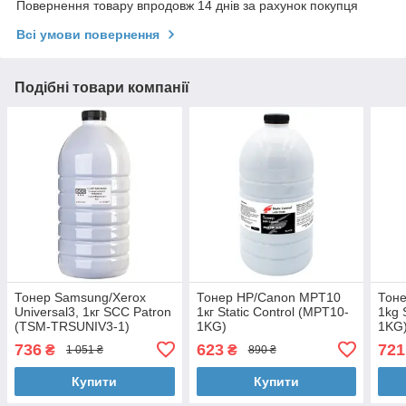
Повернення товару впродовж 14 днів за рахунок покупця
Всі умови повернення
Подібні товари компанії
Тонер Samsung/Xerox
Тонер HP/Canon MPT10
Тон
Universal3, 1кг SCC Patron
1кг Static Control (MPT10-
1kg 
(TSM-TRSUNIV3-1)
1KG)
1KG
736
623
721
₴
₴
1 051 ₴
890 ₴
Купити
Купити