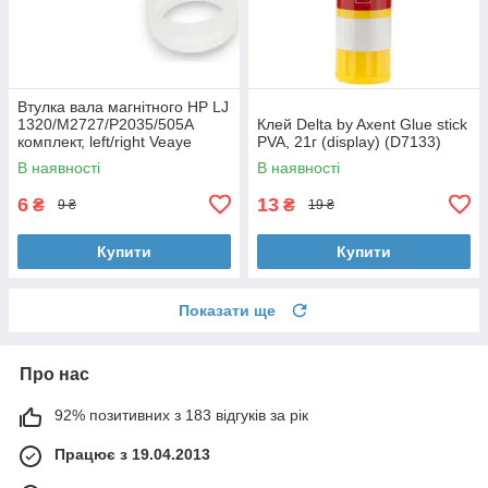
Втулка вала магнітного HP LJ
1320/M2727/P2035/505A
Клей Delta by Axent Glue stick
комплект, left/right Veaye
PVA, 21г (display) (D7133)
(BSHMR-505U-VE)
В наявності
В наявності
6
13
₴
₴
9 ₴
19 ₴
Купити
Купити
Показати ще
Про нас
92% позитивних з 183 відгуків за рік
Працює з 19.04.2013