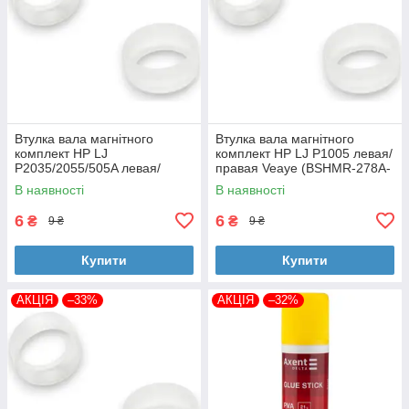
Втулка вала магнітного
Втулка вала магнітного
комплект HP LJ
комплект HP LJ P1005 левая/
P2035/2055/505A левая/
правая Veaye (BSHMR-278A-
правая Veaye (BSHMR-505A-
VE)
В наявності
В наявності
VE)
6
6
₴
₴
9 ₴
9 ₴
Купити
Купити
АКЦІЯ
–33%
АКЦІЯ
–32%