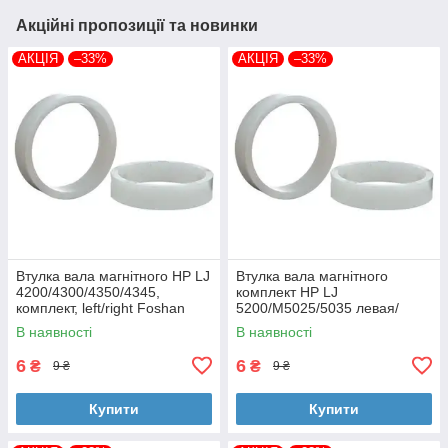
Акційні пропозиції та новинки
АКЦІЯ
–33%
АКЦІЯ
–33%
Втулка вала магнітного HP LJ
Втулка вала магнітного
4200/4300/4350/4345,
комплект HP LJ
комплект, left/right Foshan
5200/M5025/5035 левая/
(MAG-1338A-BSH-Foshan)
правая Foshan (MAG-7516A-
В наявності
В наявності
BSH-Foshan)
6
6
₴
₴
9 ₴
9 ₴
Купити
Купити