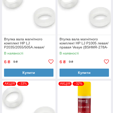
Втулка вала магнітного
Втулка вала магнітного
комплект HP LJ
комплект HP LJ P1005 левая/
P2035/2055/505A левая/
правая Veaye (BSHMR-278A-
правая Veaye (BSHMR-505A-
VE)
В наявності
В наявності
VE)
6
6
₴
₴
9 ₴
9 ₴
Купити
Купити
АКЦІЯ
–33%
АКЦІЯ
–32%