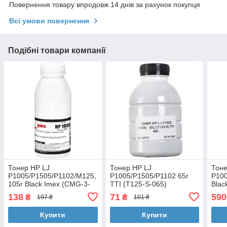
Повернення товару впродовж 14 днів за рахунок покупця
Всі умови повернення
Подібні товари компанії
Тонер HP LJ
Тонер HP LJ
Тоне
P1005/P1505/P1102/M125,
P1005/P1505/P1102 65г
P100
105г Black Imex (CMG-3-
TTI (T125-S-065)
Blac
105)
138
71
590
₴
₴
197 ₴
101 ₴
Купити
Купити