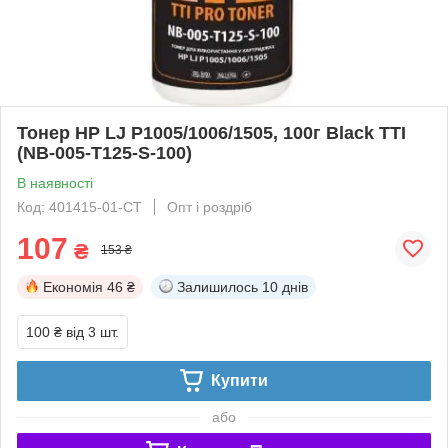
Тонер HP LJ P1005/1006/1505, 100г Black TTI
(NB-005-T125-S-100)
В наявності
Код: 401415-01-СТ
Опт і роздріб
107
₴
153 ₴
Економія
46 ₴
Залишилось
10 днів
100 ₴
від 3 шт.
Купити
або