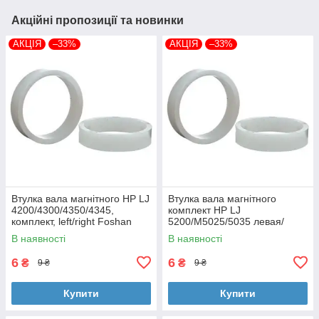
Акційні пропозиції та новинки
АКЦІЯ
–33%
АКЦІЯ
–33%
Втулка вала магнітного HP LJ
Втулка вала магнітного
4200/4300/4350/4345,
комплект HP LJ
комплект, left/right Foshan
5200/M5025/5035 левая/
(MAG-1338A-BSH-Foshan)
правая Foshan (MAG-7516A-
В наявності
В наявності
BSH-Foshan)
6
6
₴
₴
9 ₴
9 ₴
Купити
Купити