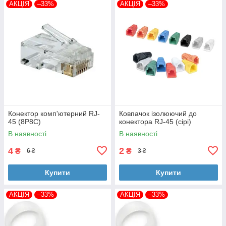
АКЦІЯ
–33%
АКЦІЯ
–33%
Конектор комп'ютерний RJ-
Ковпачок ізолюючий до
45 (8P8C)
конектора RJ-45 (сірі)
В наявності
В наявності
4
2
₴
₴
6 ₴
3 ₴
Купити
Купити
АКЦІЯ
–33%
АКЦІЯ
–33%