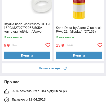
Втулка вала магнітного HP LJ
1320/M2727/P2035/505A
Клей Delta by Axent Glue stick
комплект, left/right Veaye
PVA, 21г (display) (D7133)
(BSHMR-505U-VE)
В наявності
В наявності
6
13
₴
₴
9 ₴
19 ₴
Купити
Купити
Показати ще
Про нас
92% позитивних з 183 відгуків за рік
Працює з 19.04.2013