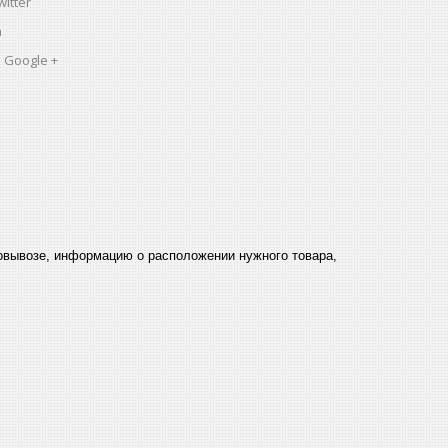
itter
a
 Google +
мовывозе, информацию о расположении нужного товара,