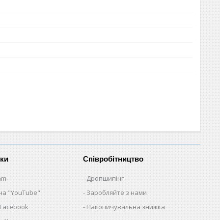
нки
Співробітництво
am
Дропшипінг
на "YouTube"
Заробляйте з нами
 Facebook
Накопичувальна знижка