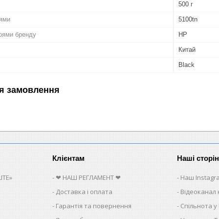
500 г
лями
5100tn
роями бренду
HP
Китай
Black
я замовлення
Клієнтам
Наші сторі
ITE»
❤ НАШ РЕГЛАМЕНТ ❤
Наш Instagr
Доставка і оплата
Відеоканал 
Гарантія та повернення
Спільнота у