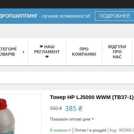
ДРОПШИППИНГ
- лучшие возможности!
ПОДРОБНЕЕ
❤ НАШ
ВІДГУКИ
ТЕГОРІЇ
ПРО
РЕГЛАМЕНТ
ПРО
ОВАРІВ
КОМПАНІЮ
❤
НАС
Тонер HP LJ5000 WWM (TB37-1)
385 ₴
550 ₴
Показати оптові ціни
В наявності
Оптом і в роздріб
Код:
093365-