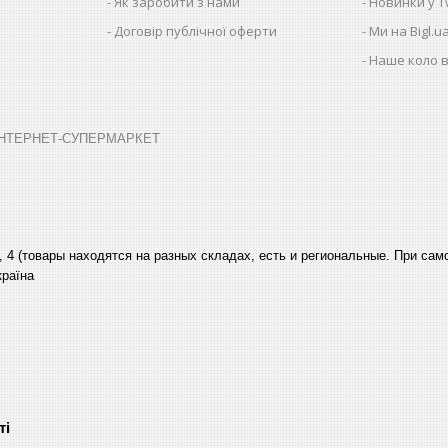
Як заробити з нами
Новинки у Tw
Договір публічної оферти
Ми на Bigl.u
Наше коло в
➤ ІНТЕРНЕТ-СУПЕРМАРКЕТ
, 4 (товары находятся на разных складах, есть и региональные. При са
країна