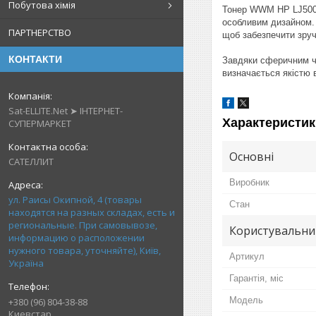
Побутова хімія
Тонер WWM HP LJ5000 
особливим дизайном. 
ПАРТНЕРСТВО
щоб забезпечити зруч
КОНТАКТИ
Завдяки сферичним ча
визначається якістю в
Sat-ELLITE.Net ➤ ІНТЕРНЕТ-
Характеристик
СУПЕРМАРКЕТ
Основні
САТЕЛЛИТ
Виробник
ул. Раисы Окипной, 4 (товары
Стан
находятся на разных складах, есть и
региональные. При самовывозе,
Користувальни
информацию о расположении
нужного товара, уточняйте), Київ,
Артикул
Україна
Гарантія, міс
Мoдель
+380 (96) 804-38-88
Киевстар