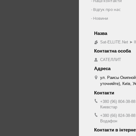
Наші контакти
Відгук про нас
Новини
Sat-ELLITE.Net 
САТЕЛЛИТ
ул. Раисы Окипной
уточняйте), Київ, У
+380 (96) 804-38-88
Киевстар
+380 (66) 824-38-88
Водафон