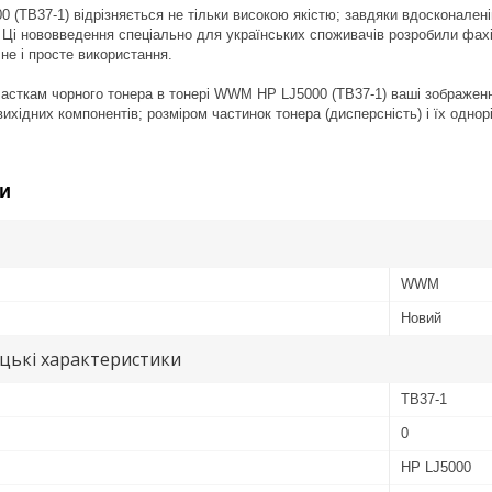
(TB37-1) відрізняється не тільки високою якістю; завдяки вдосконаленій
Ці нововведення спеціально для українських споживачів розробили фахі
не і просте використання.
сткам чорного тонера в тонері WWM HP LJ5000 (TB37-1) ваші зображення 
ихідних компонентів; розміром частинок тонера (дисперсність) і їх однор
и
WWM
Новий
цькі характеристики
TB37-1
0
HP LJ5000