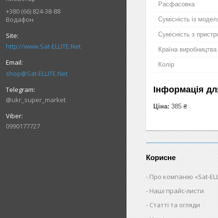
Расфасовка
+380 (66) 824-38-88
Водафон
Сумісність із моде
Сумісність з прист
http://www.Sat-ELLITE.Net
Країна виробництва
Колір
shop@Sat-ELLITE.Net
Інформація дл
@ukr_super_market
Ціна:
385 ₴
0990177727
Корисне
Про компанію «Sat-ELL
Наші прайс-листи
Статті та огляди