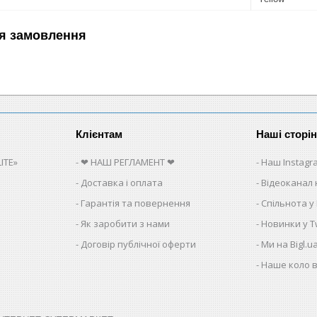
я замовлення
Клієнтам
Наші сторі
ITE»
❤ НАШ РЕГЛАМЕНТ ❤
Наш Instagr
Доставка і оплата
Відеоканал 
Гарантія та повернення
Спільнота у
Як заробити з нами
Новинки у Tw
Договір публічної оферти
Ми на Bigl.u
Наше коло в