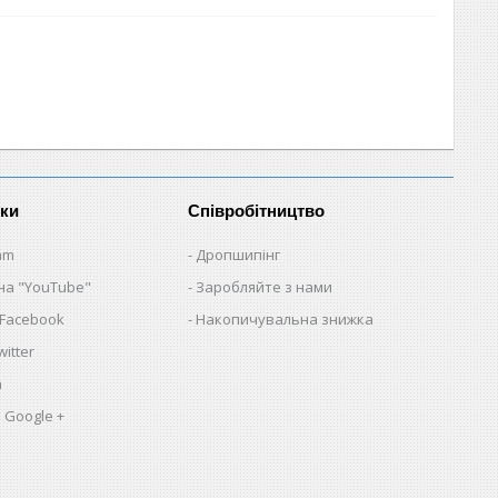
нки
Співробітництво
am
Дропшипінг
на "YouTube"
Заробляйте з нами
 Facebook
Накопичувальна знижка
itter
a
 Google +