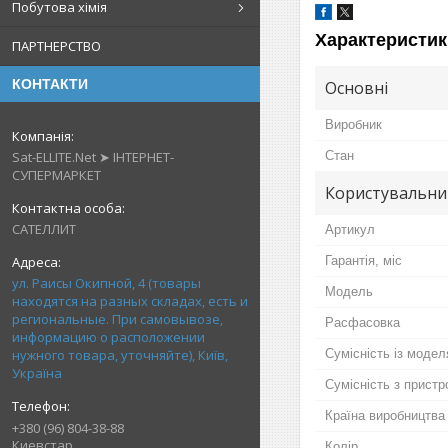
Побутова хімія
Характеристик
ПАРТНЕРСТВО
КОНТАКТИ
Основні
Виробник
Sat-ELLITE.Net ➤ ІНТЕРНЕТ-
Стан
СУПЕРМАРКЕТ
Користувальни
САТЕЛЛИТ
Артикул
Гарантія, міс
ул. Раисы Окипной, 4 (товары
Мoдель
находятся на разных складах, есть и
региональные. При самовывозе,
Расфасовка
информацию о расположении
нужного товара, уточняйте), Київ,
Сумісність із моде
Україна
Сумісність з прист
Країна виробництва
+380 (96) 804-38-88
Киевстар
Колір