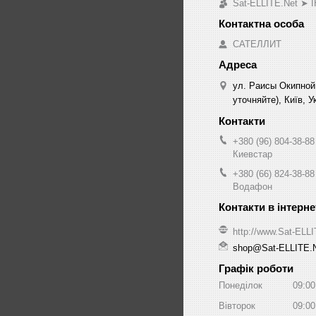
Sat-ELLITE.Net 
САТЕЛЛИТ
ул. Раисы Окипной
уточняйте), Київ, У
+380 (96) 804-38-88
Киевстар
+380 (66) 824-38-88
Водафон
http://www.Sat-ELL
shop@Sat-ELLITE.
Графік роботи
Понеділок
09:00
Вівторок
09:00