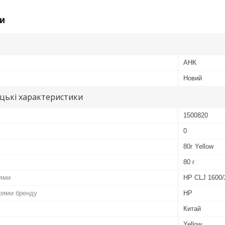
и
AHK
Новий
цькі характеристики
1500820
0
80г Yellow
80 г
лями
HP CLJ 1600/
роями бренду
HP
Китай
Yellow