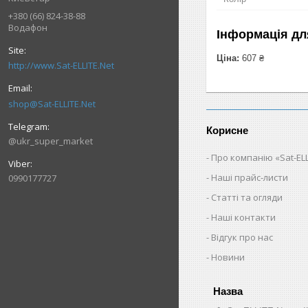
+380 (66) 824-38-88
Водафон
Інформація дл
Ціна:
607 ₴
http://www.Sat-ELLITE.Net
shop@Sat-ELLITE.Net
Корисне
@ukr_super_market
Про компанію «Sat-ELL
Наші прайс-листи
0990177727
Статті та огляди
Наші контакти
Відгук про нас
Новини