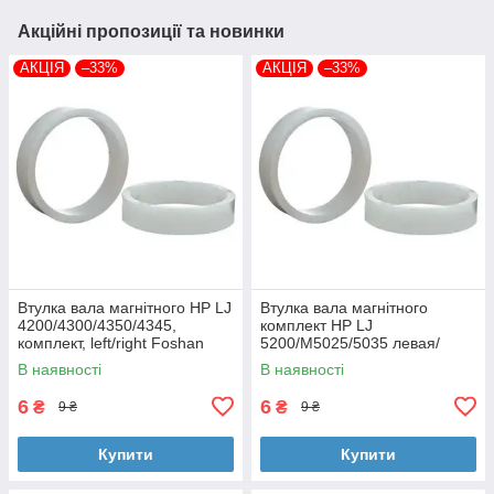
Акційні пропозиції та новинки
АКЦІЯ
–33%
АКЦІЯ
–33%
Втулка вала магнітного HP LJ
Втулка вала магнітного
4200/4300/4350/4345,
комплект HP LJ
комплект, left/right Foshan
5200/M5025/5035 левая/
(MAG-1338A-BSH-Foshan)
правая Foshan (MAG-7516A-
В наявності
В наявності
BSH-Foshan)
6
6
₴
₴
9 ₴
9 ₴
Купити
Купити