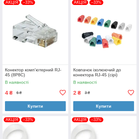
АКЦІЯ
–33%
АКЦІЯ
–33%
Конектор комп'ютерний RJ-
Ковпачок ізолюючий до
45 (8P8C)
конектора RJ-45 (сірі)
В наявності
В наявності
4
2
₴
₴
6 ₴
3 ₴
Купити
Купити
АКЦІЯ
–33%
АКЦІЯ
–33%