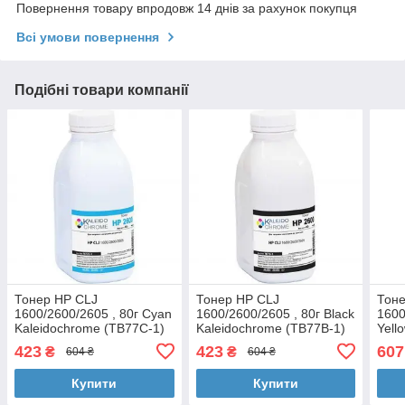
Повернення товару впродовж 14 днів за рахунок покупця
Всі умови повернення
Подібні товари компанії
Тонер HP CLJ
Тонер HP CLJ
Тоне
1600/2600/2605 , 80г Cyan
1600/2600/2605 , 80г Black
1600
Kaleidochrome (TB77C-1)
Kaleidochrome (TB77B-1)
Yell
423
423
607
₴
₴
604 ₴
604 ₴
Купити
Купити