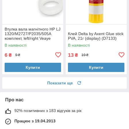
Втулка вала магнітного HP LJ
1320/M2727/P2035/505A
Клей Delta by Axent Glue stick
комплект, left/right Veaye
PVA, 21г (display) (D7133)
(BSHMR-505U-VE)
В наявності
В наявності
6
13
₴
₴
9 ₴
19 ₴
Купити
Купити
Показати ще
Про нас
92% позитивних з 183 відгуків за рік
Працює з 19.04.2013