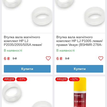
Втулка вала магнітного
Втулка вала магнітного
комплект HP LJ
комплект HP LJ P1005 левая/
P2035/2055/505A левая/
правая Veaye (BSHMR-278A-
правая Veaye (BSHMR-505A-
VE)
В наявності
В наявності
VE)
6
6
₴
₴
9 ₴
9 ₴
Купити
Купити
АКЦІЯ
–33%
АКЦІЯ
–32%