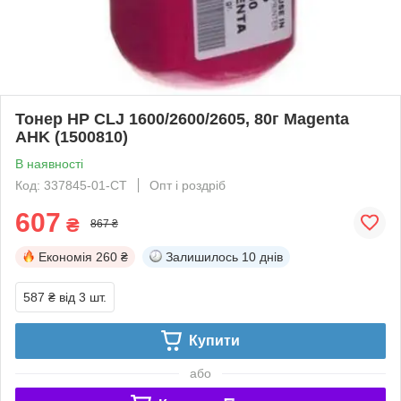
Тонер HP CLJ 1600/2600/2605, 80г Magenta
AHK (1500810)
В наявності
Код: 337845-01-СТ
Опт і роздріб
607
₴
867 ₴
Економія
260 ₴
Залишилось
10 днів
587 ₴
від 3 шт.
Купити
або