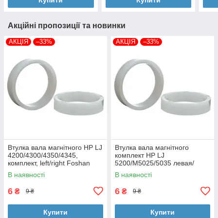
Акційні пропозиції та новинки
АКЦІЯ
–33%
АКЦІЯ
–33%
Втулка вала магнітного HP LJ
Втулка вала магнітного
4200/4300/4350/4345,
комплект HP LJ
комплект, left/right Foshan
5200/M5025/5035 левая/
(MAG-1338A-BSH-Foshan)
правая Foshan (MAG-7516A-
В наявності
В наявності
BSH-Foshan)
6
6
₴
₴
9 ₴
9 ₴
Купити
Купити