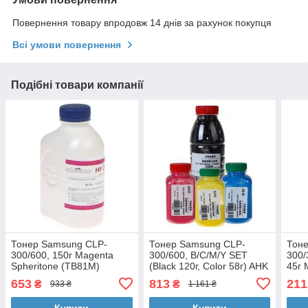
Повернення товару впродовж 14 днів за рахунок покупця
Всі умови повернення
Подібні товари компанії
Тонер Samsung CLP-
Тонер Samsung CLP-
Тон
300/600, 150г Magenta
300/600, B/C/M/Y SET
300/
Spheritone (TB81M)
(Black 120г, Сolor 58г) AHK
45г 
(1503340)
(Sam
653
813
211
₴
₴
933 ₴
1 161 ₴
Купити
Купити