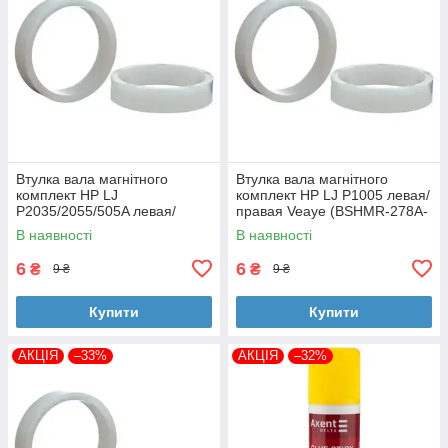
Втулка вала магнітного
Втулка вала магнітного
комплект HP LJ
комплект HP LJ P1005 левая/
P2035/2055/505A левая/
правая Veaye (BSHMR-278A-
правая Veaye (BSHMR-505A-
VE)
В наявності
В наявності
VE)
6
6
₴
₴
9 ₴
9 ₴
Купити
Купити
АКЦІЯ
–33%
АКЦІЯ
–32%