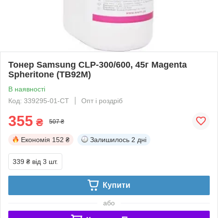
Тонер Samsung CLP-300/600, 45г Magenta
Spheritone (TB92M)
В наявності
Код: 339295-01-СТ
Опт і роздріб
355
₴
507 ₴
Економія
152 ₴
Залишилось
2 дні
339 ₴
від 3 шт.
Купити
або