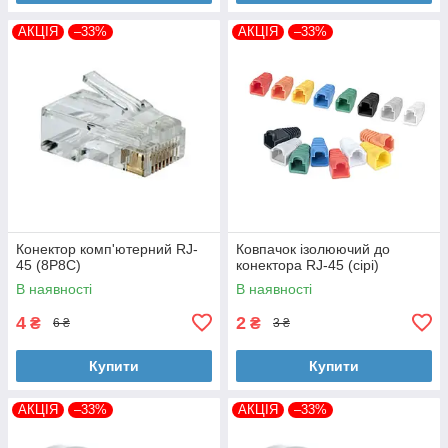
АКЦІЯ
–33%
АКЦІЯ
–33%
Конектор комп'ютерний RJ-
Ковпачок ізолюючий до
45 (8P8C)
конектора RJ-45 (сірі)
В наявності
В наявності
4
2
₴
₴
6 ₴
3 ₴
Купити
Купити
АКЦІЯ
–33%
АКЦІЯ
–33%