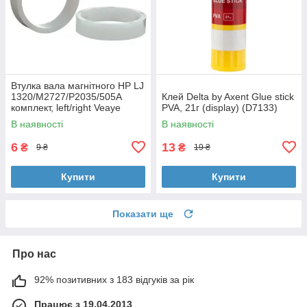
Втулка вала магнітного HP LJ
1320/M2727/P2035/505A
Клей Delta by Axent Glue stick
комплект, left/right Veaye
PVA, 21г (display) (D7133)
(BSHMR-505U-VE)
В наявності
В наявності
6
13
₴
₴
9 ₴
19 ₴
Купити
Купити
Показати ще
Про нас
92% позитивних з 183 відгуків за рік
Працює з 19.04.2013