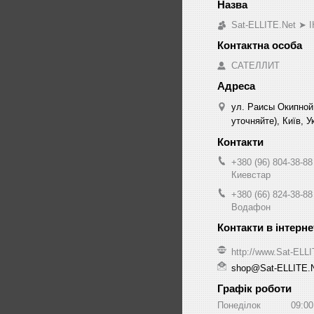
Sat-ELLITE.Net 
САТЕЛЛИТ
ул. Раисы Окипной
уточняйте), Київ, У
+380 (96) 804-38-88
Киевстар
+380 (66) 824-38-88
Водафон
http://www.Sat-ELL
shop@Sat-ELLITE.
Графік роботи
Понеділок
09:00