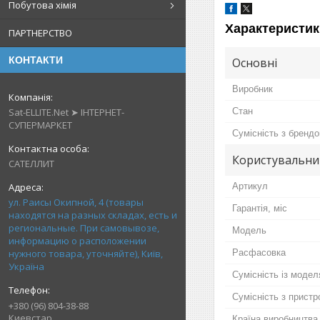
Побутова хімія
Характеристик
ПАРТНЕРСТВО
КОНТАКТИ
Основні
Виробник
Sat-ELLITE.Net ➤ ІНТЕРНЕТ-
Стан
СУПЕРМАРКЕТ
Сумісність з бренд
Користувальни
САТЕЛЛИТ
Артикул
ул. Раисы Окипной, 4 (товары
Гарантія, міс
находятся на разных складах, есть и
региональные. При самовывозе,
Мoдель
информацию о расположении
нужного товара, уточняйте), Київ,
Расфасовка
Україна
Сумісність із моде
Сумісність з прист
+380 (96) 804-38-88
Киевстар
Країна виробництва