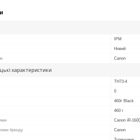
и
IPM
Новий
ом
Canon
цькі характеристики
TH73-4
0
460г Black
460 г
лями
Canon iR-160
роями бренду
Canon
Туреччина