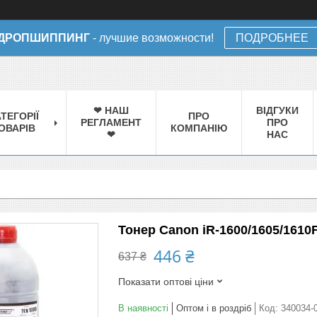
ДРОПШИППИНГ
- лучшие возможности!
ПОДРОБНЕЕ
❤ НАШ
ВІДГУКИ
ТЕГОРІЇ
ПРО
РЕГЛАМЕНТ
ПРО
ОВАРІВ
КОМПАНІЮ
❤
НАС
Тонер Canon iR-1600/1605/1610F/
446 ₴
637 ₴
Показати оптові ціни
В наявності
Оптом і в роздріб
Код:
340034-