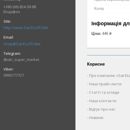
+380 (66) 824-38-88
Колір
Водафон
Інформація дл
http://www.Sat-ELLITE.Net
Ціна:
446 ₴
shop@Sat-ELLITE.Net
@ukr_super_market
Корисне
0990177727
Про компанію «Sat-ELL
Наші прайс-листи
Статті та огляди
Наші контакти
Відгук про нас
Новини