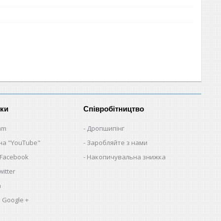
нки
Співробітництво
am
Дропшипінг
на "YouTube"
Заробляйте з нами
 Facebook
Накопичувальна знижка
itter
a
 Google +