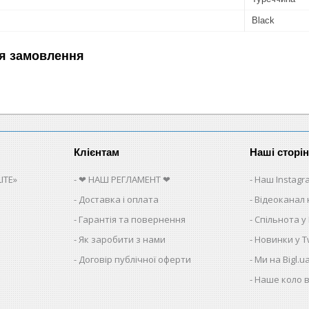
Black
я замовлення
Клієнтам
Наші сторі
ITE»
❤ НАШ РЕГЛАМЕНТ ❤
Наш Instagr
Доставка і оплата
Відеоканал 
Гарантія та повернення
Спільнота у
Як заробити з нами
Новинки у Tw
Договір публічної оферти
Ми на Bigl.u
Наше коло в