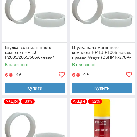
Втулка вала магнітного
Втулка вала магнітного
комплект HP LJ
комплект HP LJ P1005 левая/
P2035/2055/505A левая/
правая Veaye (BSHMR-278A-
правая Veaye (BSHMR-505A-
VE)
В наявності
В наявності
VE)
6
6
₴
₴
9 ₴
9 ₴
Купити
Купити
АКЦІЯ
–33%
АКЦІЯ
–32%