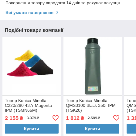
Повернення товару впродовж 14 днів за рахунок покупця
Всі умови повернення
Подібні товари компанії
Тонер Konica Minolta
Тонер Konica Minolta
Тоне
C220/280 437г Magenta
QMS3100 Black 350г IPM
QMS
IPM (TSMN65M)
(TSK20)
(TSK
2 155
1 812
1 3
₴
₴
3 079 ₴
2 589 ₴
Купити
Купити