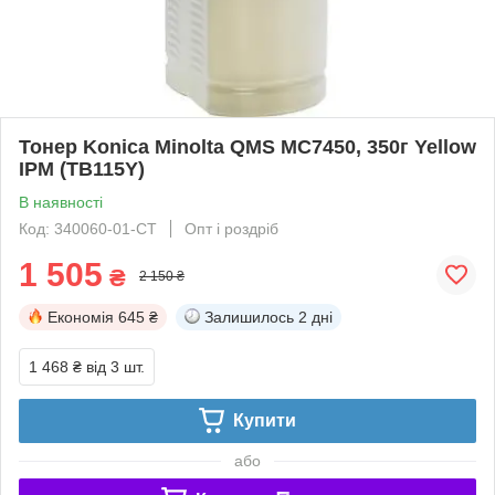
Тонер Konica Minolta QMS MC7450, 350г Yellow
IPM (TB115Y)
В наявності
Код: 340060-01-СТ
Опт і роздріб
1 505
₴
2 150 ₴
Економія
645 ₴
Залишилось
2 дні
1 468 ₴
від 3 шт.
Купити
або