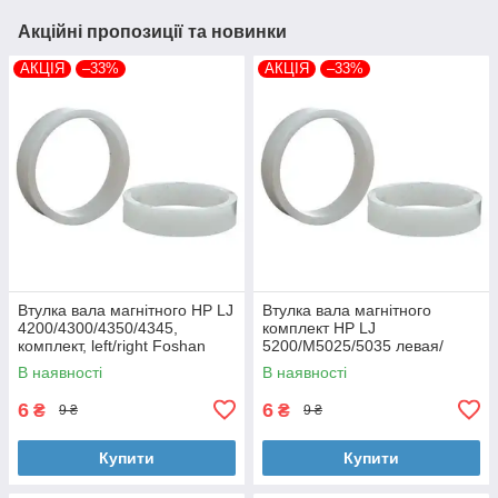
Акційні пропозиції та новинки
АКЦІЯ
–33%
АКЦІЯ
–33%
Втулка вала магнітного HP LJ
Втулка вала магнітного
4200/4300/4350/4345,
комплект HP LJ
комплект, left/right Foshan
5200/M5025/5035 левая/
(MAG-1338A-BSH-Foshan)
правая Foshan (MAG-7516A-
В наявності
В наявності
BSH-Foshan)
6
6
₴
₴
9 ₴
9 ₴
Купити
Купити