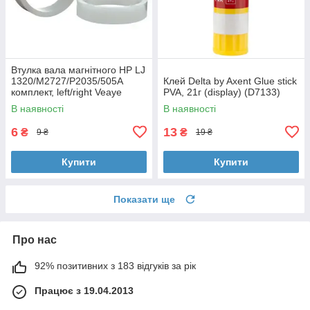
Втулка вала магнітного HP LJ
1320/M2727/P2035/505A
Клей Delta by Axent Glue stick
комплект, left/right Veaye
PVA, 21г (display) (D7133)
(BSHMR-505U-VE)
В наявності
В наявності
6
13
₴
₴
9 ₴
19 ₴
Купити
Купити
Показати ще
Про нас
92% позитивних з 183 відгуків за рік
Працює з 19.04.2013