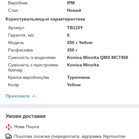
Виробник
IPM
Стан
Новий
Користувальницькі характеристики
Артикул
TB115Y
Гарантія, міс
0
Мoдель
350 г Yellow
Расфасовка
350 г
Сумісність із моделями
Konica Minolta QMS MC7450
Сумісність з пристроями
Konica Minolta
бренду
Країна виробництва
Туреччина
Колір
Yellow
Приховати
Умови доставки
Нова Пошта
Поштова посилка (передоплата, відправка Укрпоштою