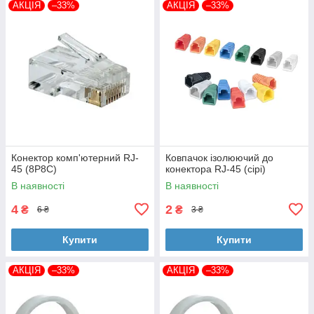
АКЦІЯ
–33%
АКЦІЯ
–33%
Конектор комп'ютерний RJ-
Ковпачок ізолюючий до
45 (8P8C)
конектора RJ-45 (сірі)
В наявності
В наявності
4
2
₴
₴
6 ₴
3 ₴
Купити
Купити
АКЦІЯ
–33%
АКЦІЯ
–33%