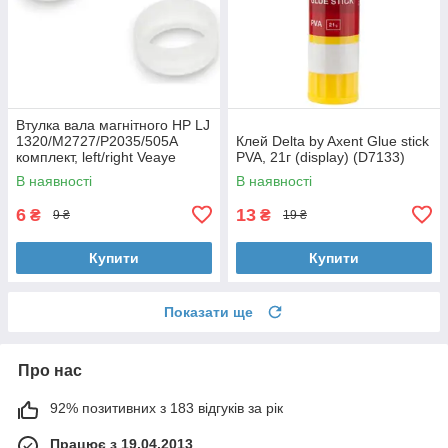
Втулка вала магнітного HP LJ
1320/M2727/P2035/505A
Клей Delta by Axent Glue stick
комплект, left/right Veaye
PVA, 21г (display) (D7133)
(BSHMR-505U-VE)
В наявності
В наявності
6
13
₴
₴
9 ₴
19 ₴
Купити
Купити
Показати ще
Про нас
92% позитивних з 183 відгуків за рік
Працює з 19.04.2013