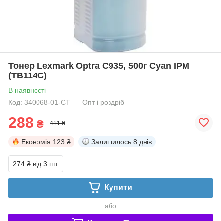
Тонер Lexmark Optra C935, 500г Cyan IPM
(TB114C)
В наявності
Код: 340068-01-СТ
Опт і роздріб
288
₴
411 ₴
Економія
123 ₴
Залишилось
8 днів
274 ₴
від 3 шт.
Купити
або