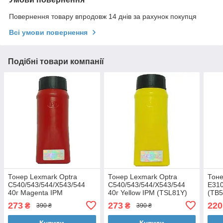
Повернення товару впродовж 14 днів за рахунок покупця
Всі умови повернення
Подібні товари компанії
Тонер Lexmark Optra
Тонер Lexmark Optra
Тоне
C540/543/544/X543/544
C540/543/544/X543/544
E310
40г Magenta IPM
40г Yellow IPM (TSL81Y)
(TB5
(TSL81M)
273
273
220
₴
₴
390 ₴
390 ₴
Купити
Купити