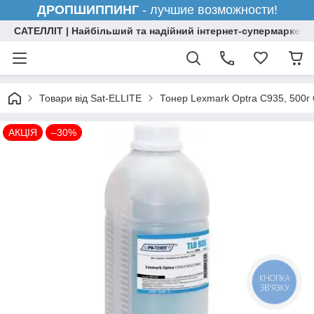
ДРОПШИППИНГ
- лучшие возможности!
САТЕЛЛІТ | Найбільший та надійний інтернет-супермаркет н
Товари від Sat-ELLITE
Тонер Lexmark Optra C935, 500г
АКЦІЯ
–30%
КНОПКА
ЗВ'ЯЗКУ