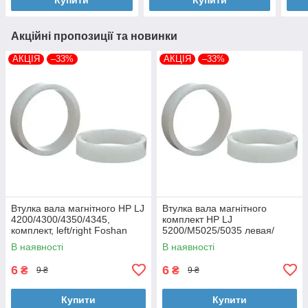
Акційні пропозиції та новинки
АКЦІЯ
–33%
АКЦІЯ
–33%
Втулка вала магнітного HP LJ
Втулка вала магнітного
4200/4300/4350/4345,
комплект HP LJ
комплект, left/right Foshan
5200/M5025/5035 левая/
(MAG-1338A-BSH-Foshan)
правая Foshan (MAG-7516A-
В наявності
В наявності
BSH-Foshan)
6
6
₴
₴
9 ₴
9 ₴
Купити
Купити