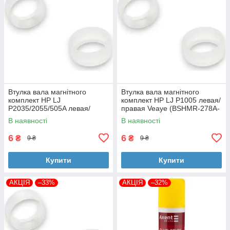
Втулка вала магнітного
Втулка вала магнітного
комплект HP LJ
комплект HP LJ P1005 левая/
P2035/2055/505A левая/
правая Veaye (BSHMR-278A-
правая Veaye (BSHMR-505A-
VE)
В наявності
В наявності
VE)
6
6
₴
₴
9 ₴
9 ₴
Купити
Купити
АКЦІЯ
–33%
АКЦІЯ
–32%