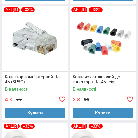
АКЦІЯ
–33%
АКЦІЯ
–33%
Конектор комп'ютерний RJ-
Ковпачок ізолюючий до
45 (8P8C)
конектора RJ-45 (сірі)
В наявності
В наявності
4
2
₴
₴
6 ₴
3 ₴
Купити
Купити
АКЦІЯ
–33%
АКЦІЯ
–33%