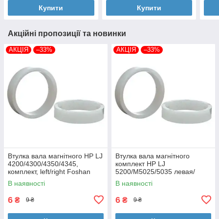
Купити
Купити
Акційні пропозиції та новинки
АКЦІЯ
–33%
АКЦІЯ
–33%
Втулка вала магнітного HP LJ
Втулка вала магнітного
4200/4300/4350/4345,
комплект HP LJ
комплект, left/right Foshan
5200/M5025/5035 левая/
(MAG-1338A-BSH-Foshan)
правая Foshan (MAG-7516A-
В наявності
В наявності
BSH-Foshan)
6
6
₴
₴
9 ₴
9 ₴