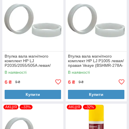
Втулка вала магнітного
Втулка вала магнітного
комплект HP LJ
комплект HP LJ P1005 левая/
P2035/2055/505A левая/
правая Veaye (BSHMR-278A-
правая Veaye (BSHMR-505A-
VE)
В наявності
В наявності
VE)
6
6
₴
₴
9 ₴
9 ₴
Купити
Купити
АКЦІЯ
–33%
АКЦІЯ
–32%