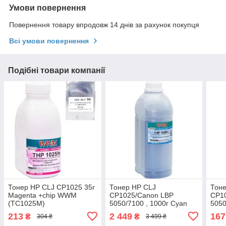
Умови повернення
Повернення товару впродовж 14 днів за рахунок покупця
Всі умови повернення
Подібні товари компанії
Тонер HP CLJ CP1025 35г
Тонер HP CLJ
Тоне
Magenta +chip WWM
CP1025/Canon LBP
CP1
(TC1025M)
5050/7100 , 1000г Cyan
5050
WWM (HP1025C-1)
WWM
213
2 449
167
₴
₴
304 ₴
3 499 ₴