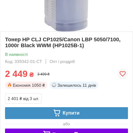
Тонер HP CLJ CP1025/Canon LBP 5050/7100,
1000г Black WWM (HP1025B-1)
В наявності
Код: 339342-01-СТ
Опт і роздріб
2 449
₴
3 499 ₴
Економія
1050 ₴
Залишилось
11 днів
2 401 ₴
від 3 шт.
Купити
або