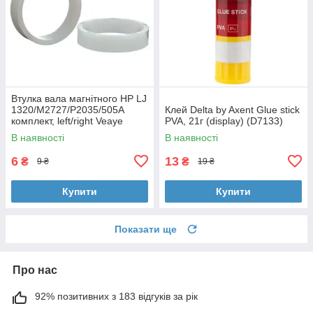
Втулка вала магнітного HP LJ
1320/M2727/P2035/505A
Клей Delta by Axent Glue stick
комплект, left/right Veaye
PVA, 21г (display) (D7133)
(BSHMR-505U-VE)
В наявності
В наявності
6
13
₴
₴
9 ₴
19 ₴
Купити
Купити
Показати ще
Про нас
92% позитивних з 183 відгуків за рік