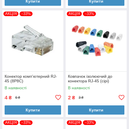
Купити
Купити
АКЦІЯ
–33%
АКЦІЯ
–33%
Конектор комп'ютерний RJ-
Ковпачок ізолюючий до
45 (8P8C)
конектора RJ-45 (сірі)
В наявності
В наявності
4
2
₴
₴
6 ₴
3 ₴
Купити
Купити
АКЦІЯ
–33%
АКЦІЯ
–33%