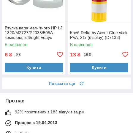
Втулка вала магнітного HP LJ
1320/M2727/P2035/505A
Клей Delta by Axent Glue stick
комплект, left/right Veaye
PVA, 21г (display) (D7133)
(BSHMR-505U-VE)
В наявності
В наявності
6
13
₴
₴
9 ₴
19 ₴
Купити
Купити
Показати ще
Про нас
92% позитивних з 183 відгуків за рік
Працює з 19.04.2013