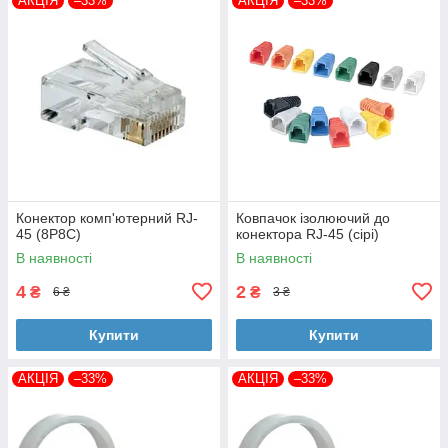
АКЦІЯ
–33%
АКЦІЯ
–33%
Конектор комп'ютерний RJ-
Ковпачок ізолюючий до
45 (8P8C)
конектора RJ-45 (сірі)
В наявності
В наявності
4
2
₴
₴
6 ₴
3 ₴
Купити
Купити
АКЦІЯ
–33%
АКЦІЯ
–33%