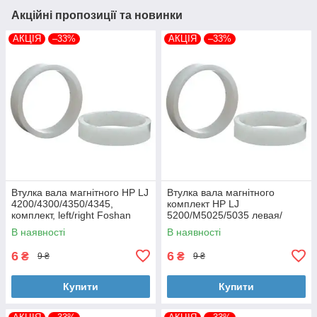
Акційні пропозиції та новинки
АКЦІЯ
–33%
АКЦІЯ
–33%
Втулка вала магнітного HP LJ
Втулка вала магнітного
4200/4300/4350/4345,
комплект HP LJ
комплект, left/right Foshan
5200/M5025/5035 левая/
(MAG-1338A-BSH-Foshan)
правая Foshan (MAG-7516A-
В наявності
В наявності
BSH-Foshan)
6
6
₴
₴
9 ₴
9 ₴
Купити
Купити