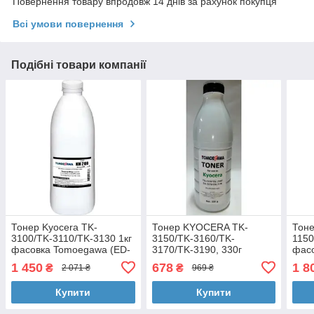
Повернення товару впродовж 14 днів за рахунок покупця
Всі умови повернення
Подібні товари компанії
Тонер Kyocera TK-
Тонер KYOCERA TK-
Тоне
3100/TK-3110/TK-3130 1кг
3150/TK-3160/TK-
1150
фасовка Tomoegawa (ED-
3170/TK-3190, 330г
фас
40-KM2100-1)
Tomoegawa (TG-KM3040-
15-K
1 450
678
1 8
₴
₴
2 071 ₴
969 ₴
330)
Купити
Купити