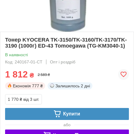
Тонер KYOCERA TK-3150/TK-3160/TK-3170/TK-
3190 (1000г) ED-43 Tomoegawa (TG-KM3040-1)
В наявності
Код: 240167-01-СТ
Опт і роздріб
1 812
₴
2 589 ₴
Економія
777 ₴
Залишилось
2 дні
1 770 ₴
від 3 шт.
Купити
або