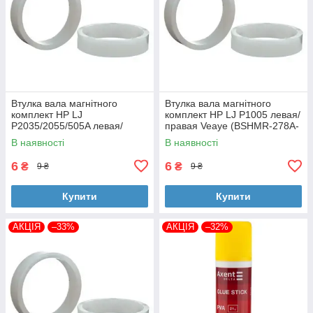
Втулка вала магнітного
Втулка вала магнітного
комплект HP LJ
комплект HP LJ P1005 левая/
P2035/2055/505A левая/
правая Veaye (BSHMR-278A-
правая Veaye (BSHMR-505A-
VE)
В наявності
В наявності
VE)
6
6
₴
₴
9 ₴
9 ₴
Купити
Купити
АКЦІЯ
–33%
АКЦІЯ
–32%