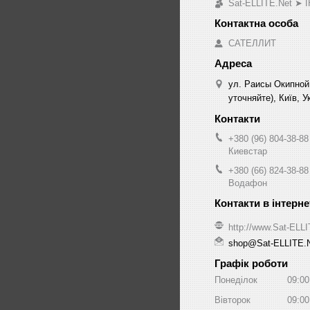
Sat-ELLITE.Net 
САТЕЛЛИТ
ул. Раисы Окипной
уточняйте), Київ, У
+380 (96) 804-38-88
Киевстар
+380 (66) 824-38-88
Водафон
http://www.Sat-ELL
shop@Sat-ELLITE.
Графік роботи
Понеділок
09:00
Вівторок
09:00