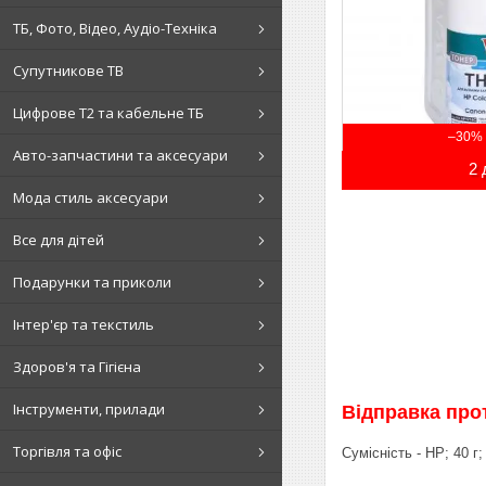
ТБ, Фото, Відео, Аудіо-Техніка
Супутникове ТВ
Цифрове Т2 та кабельне ТБ
–30%
Авто-запчастини та аксесуари
2 
Мода стиль аксесуари
Все для дітей
Подарунки та приколи
Інтер'єр та текстиль
Здоров'я та Гігієна
Інструменти, прилади
Відправка прот
Торгівля та офіс
Сумісність - HP; 40 г