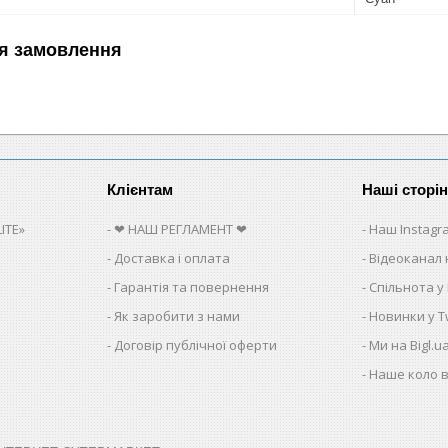
я замовлення
Клієнтам
Наші сторі
ITE»
❤ НАШ РЕГЛАМЕНТ ❤
Наш Instagr
Доставка і оплата
Відеоканал 
Гарантія та повернення
Спільнота у
Як заробити з нами
Новинки у Tw
Договір публічної оферти
Ми на Bigl.u
Наше коло в