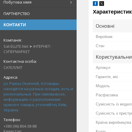
Побутова хімія
Характеристик
ПАРТНЕРСТВО
КОНТАКТИ
Основні
Виробник
Sat-ELLITE.Net ➤ ІНТЕРНЕТ-
Стан
СУПЕРМАРКЕТ
Користувальни
САТЕЛЛИТ
Артикул
Гарантія, міс
ул. Раисы Окипной, 4 (товары
Мoдель
находятся на разных складах, есть и
региональные. При самовывозе,
Расфасовка
информацию о расположении
нужного товара, уточняйте), Київ,
Сумісність із моде
Україна
Сумісність з прист
Країна виробництва
+380 (96) 804-38-88
Киевстар
Колір