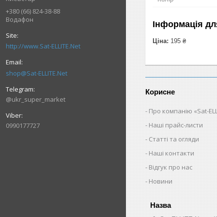
+380 (66) 824-38-88
Водафон
Інформація дл
Ціна:
195 ₴
http://www.Sat-ELLITE.Net
shop@Sat-ELLITE.Net
Корисне
@ukr_super_market
Про компанію «Sat-ELL
Наші прайс-листи
0990177727
Статті та огляди
Наші контакти
Відгук про нас
Новини