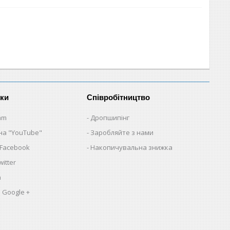
нки
Співробітництво
am
Дропшипінг
на "YouTube"
Заробляйте з нами
 Facebook
Накопичувальна знижка
itter
a
 Google +