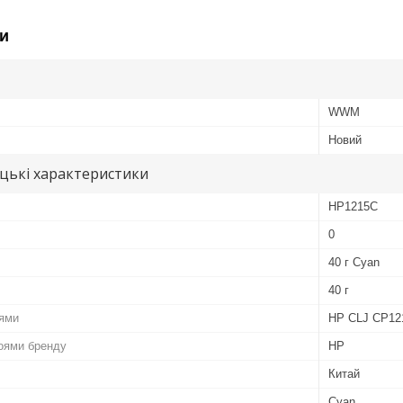
и
WWM
Новий
цькі характеристики
HP1215C
0
40 г Cyan
40 г
лями
HP CLJ CP12
роями бренду
HP
Китай
Cyan