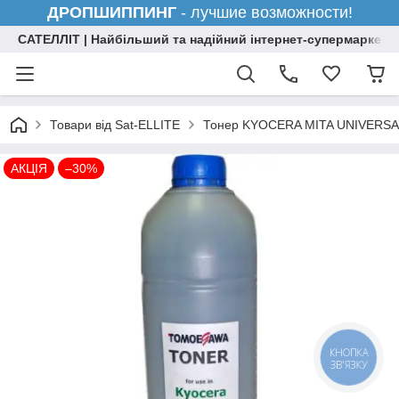
ДРОПШИППИНГ
- лучшие возможности!
САТЕЛЛІТ | Найбільший та надійний інтернет-супермаркет н
Товари від Sat-ELLITE
Тонер KYOCERA MITA UNIVERSAL
АКЦІЯ
–30%
КНОПКА
ЗВ'ЯЗКУ