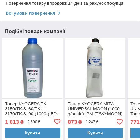
Повернення товару впродовж 14 днів за рахунок покупця
Всі умови повернення
Подібні товари компанії
Тонер KYOCERA TK-
Тонер KYOCERA MITA
Тон
3150/TK-3160/TK-
UNIVERSAL MOON (1000
UNIV
3170/TK-3190 (1000г) ED-
g/bottle) IPM (TSKYMOON)
Tom
43 Tomoegawa (TG-
1 813
873
771
₴
₴
2 590 ₴
1 247 ₴
KM3040-1)
Купити
Купити