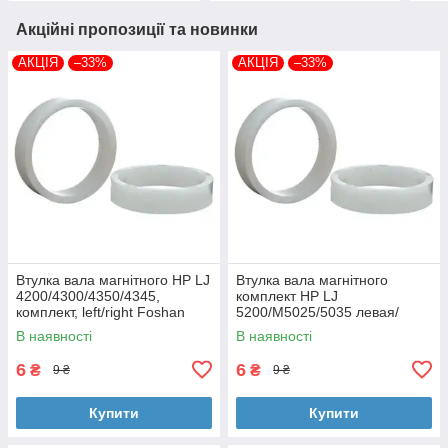
Акційні пропозиції та новинки
АКЦІЯ
–33%
АКЦІЯ
–33%
Втулка вала магнітного HP LJ
Втулка вала магнітного
4200/4300/4350/4345,
комплект HP LJ
комплект, left/right Foshan
5200/M5025/5035 левая/
(MAG-1338A-BSH-Foshan)
правая Foshan (MAG-7516A-
В наявності
В наявності
BSH-Foshan)
6
6
₴
₴
9 ₴
9 ₴
Купити
Купити