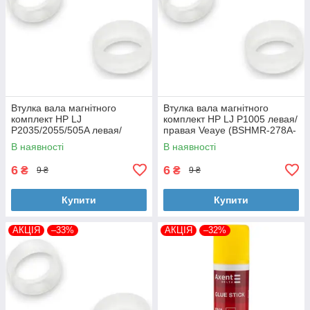
Втулка вала магнітного
Втулка вала магнітного
комплект HP LJ
комплект HP LJ P1005 левая/
P2035/2055/505A левая/
правая Veaye (BSHMR-278A-
правая Veaye (BSHMR-505A-
VE)
В наявності
В наявності
VE)
6
6
₴
₴
9 ₴
9 ₴
Купити
Купити
АКЦІЯ
–33%
АКЦІЯ
–32%