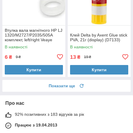
Втулка вала магнітного HP LJ
1320/M2727/P2035/505A
Клей Delta by Axent Glue stick
комплект, left/right Veaye
PVA, 21г (display) (D7133)
(BSHMR-505U-VE)
В наявності
В наявності
6
13
₴
₴
9 ₴
19 ₴
Купити
Купити
Показати ще
Про нас
92% позитивних з 183 відгуків за рік
Працює з 19.04.2013