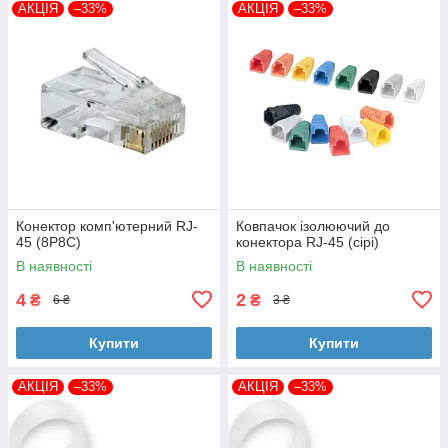
АКЦІЯ
–33%
АКЦІЯ
–33%
Конектор комп'ютерний RJ-
Ковпачок ізолюючий до
45 (8P8C)
конектора RJ-45 (сірі)
В наявності
В наявності
4
2
₴
₴
6 ₴
3 ₴
Купити
Купити
АКЦІЯ
–33%
АКЦІЯ
–33%