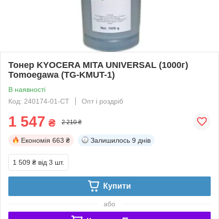
Тонер KYOCERA MITA UNIVERSAL (1000г)
Tomoegawa (TG-KMUT-1)
В наявності
Код: 240174-01-СТ
Опт і роздріб
1 547
₴
2 210 ₴
Економія
663 ₴
Залишилось
9 днів
1 509 ₴
від 3 шт.
Купити
або