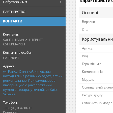
Характеристик
Побутова хімія
ПАРТНЕРСТВО
Основні
КОНТАКТИ
Виробник
Стан
Користувальни
Sat-ELLITE.Net ➤ ІНТЕРНЕТ-
СУПЕРМАРКЕТ
Артикул
Вид
САТЕЛЛИТ
Гарантія, міс
ул. Раисы Окипной, 4 (товары
Комплектація
находятся на разных складах, есть и
Мoдель
региональные. При самовывозе,
информацию о расположении
Оригінальний анало
нужного товара, уточняйте), Київ,
Україна
Ресурс друку
Сумісність із моде
+380 (96) 804-38-88
Киевстар