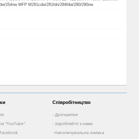
dw/254nw MFP M281cdw/281fdn/284fdw/280/280nw
нки
Співробітництво
am
Дропшипінг
на "YouTube"
Заробляйте з нами
 Facebook
Накопичувальна знижка