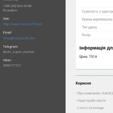
+380 (66) 824-38-88
Водафон
Сумісність з прист
Країна виробництва
http://www.Sat-ELLITE.Net
Тип друку
Колір
shop@Sat-ELLITE.Net
Інформація дл
@ukr_super_market
Ціна:
700 ₴
0990177727
Корисне
Про компанію «Sat-ELL
Наші прайс-листи
Статті та огляди