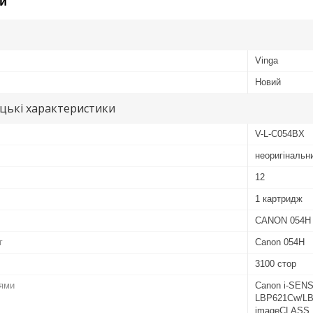
и
Vinga
Новий
цькі характеристики
V-L-C054BX
неоригінальн
12
1 картридж
CANON 054H B
г
Canon 054H
3100 стор
лями
Canon i-SEN
LBP621Cw/LB
imageCLASS 