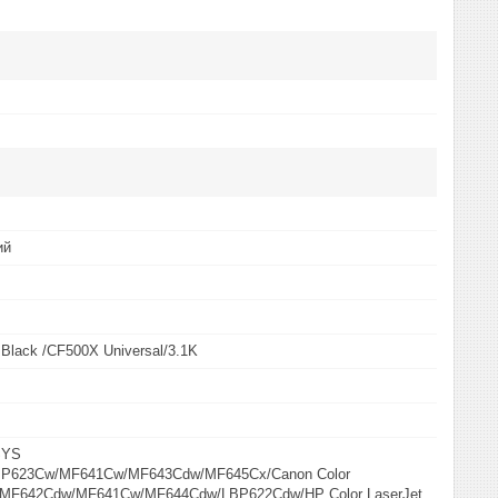
ий
lack /CF500X Universal/3.1K
SYS
P623Cw/MF641Cw/MF643Cdw/MF645Cx/Canon Color
MF642Cdw/MF641Cw/MF644Cdw/LBP622Cdw/HP Color LaserJet