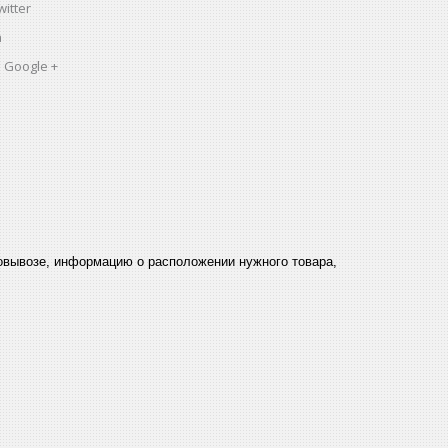
itter
a
 Google +
мовывозе, информацию о расположении нужного товара,