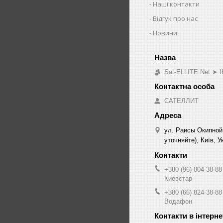
Наші контакти
Відгук про нас
Новини
Sat-ELLITE.Net 
САТЕЛЛИТ
ул. Раисы Окипной
уточняйте), Київ, У
+380 (96) 804-38-88
Киевстар
+380 (66) 824-38-88
Водафон