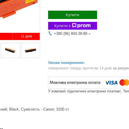
Купити
Купити з
+380 (96) 804-38-88
11 днів
повернення товару протягом 14 днів
за раху
У компанії підключені електронні платежі. Те
ний; Black; Сумісність - Canon; 3100 ст