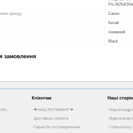
Pro M254/254
роями бренду
Canon
Китай
лазерний
Black
я замовлення
Клієнтам
Наші сторі
ITE»
❤ НАШ РЕГЛАМЕНТ ❤
Наш Instagr
Доставка і оплата
Відеоканал 
Гарантія та повернення
Спільнота у