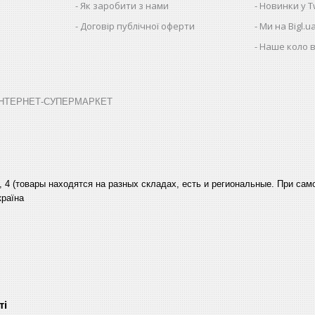
Як заробити з нами
Новинки у Tw
Договір публічної оферти
Ми на Bigl.u
Наше коло в
➤ ІНТЕРНЕТ-СУПЕРМАРКЕТ
, 4 (товары находятся на разных складах, есть и региональные. При са
країна