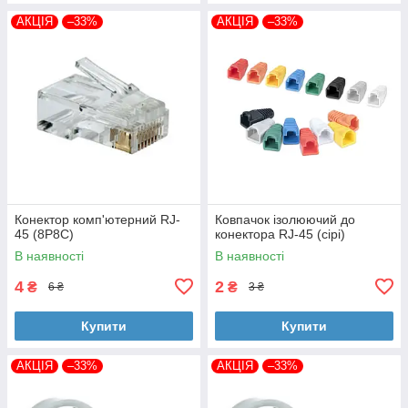
АКЦІЯ
–33%
АКЦІЯ
–33%
Конектор комп'ютерний RJ-
Ковпачок ізолюючий до
45 (8P8C)
конектора RJ-45 (сірі)
В наявності
В наявності
4
2
₴
₴
6 ₴
3 ₴
Купити
Купити
АКЦІЯ
–33%
АКЦІЯ
–33%