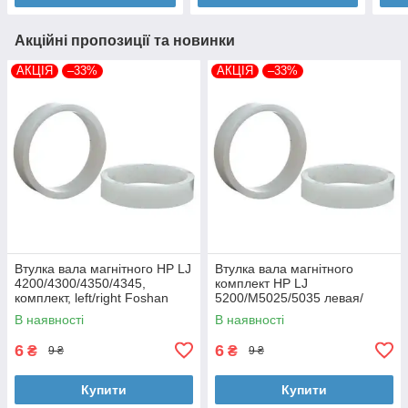
Акційні пропозиції та новинки
АКЦІЯ
–33%
АКЦІЯ
–33%
Втулка вала магнітного HP LJ
Втулка вала магнітного
4200/4300/4350/4345,
комплект HP LJ
комплект, left/right Foshan
5200/M5025/5035 левая/
(MAG-1338A-BSH-Foshan)
правая Foshan (MAG-7516A-
В наявності
В наявності
BSH-Foshan)
6
6
₴
₴
9 ₴
9 ₴
Купити
Купити