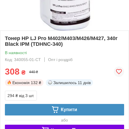
Тонер HP LJ Pro M402/M403/M426/M427, 340г
Black IPM (TDHNC-340)
В наявності
Код: 340055-01-СТ
Опт і роздріб
308
₴
440 ₴
Економія
132 ₴
Залишилось
11 днів
294 ₴
від 3 шт.
Купити
або