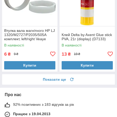
Втулка вала магнітного HP LJ
1320/M2727/P2035/505A
Клей Delta by Axent Glue stick
комплект, left/right Veaye
PVA, 21г (display) (D7133)
(BSHMR-505U-VE)
В наявності
В наявності
6
13
₴
₴
9 ₴
19 ₴
Купити
Купити
Показати ще
Про нас
92% позитивних з 183 відгуків за рік
Працює з 19.04.2013