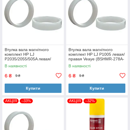
Втулка вала магнітного
Втулка вала магнітного
комплект HP LJ
комплект HP LJ P1005 левая/
P2035/2055/505A левая/
правая Veaye (BSHMR-278A-
правая Veaye (BSHMR-505A-
VE)
В наявності
В наявності
VE)
6
6
₴
₴
9 ₴
9 ₴
Купити
Купити
АКЦІЯ
–33%
АКЦІЯ
–32%