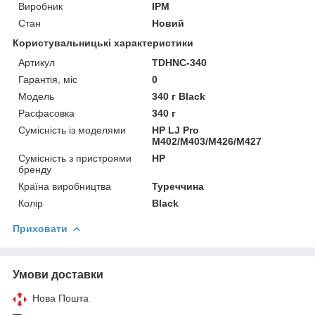
Виробник
IPM
Стан
Новий
Користувальницькі характеристики
Артикул
TDHNC-340
Гарантія, міс
0
Мoдель
340 г Black
Расфасовка
340 г
Сумісність із моделями
HP LJ Pro
M402/M403/M426/M427
Сумісність з пристроями
HP
бренду
Країна виробництва
Туреччина
Колір
Black
Приховати
Умови доставки
Нова Пошта