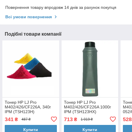
Повернення товару впродовж 14 днів за рахунок покупця
Всі умови повернення
Подібні товари компанії
Тонер HP LJ Pro
Тонер HP LJ Pro
Тоне
M402/426/CF226A, 340г
M402/426/CF226A 1000г
M402
IPM (TSH123H)
IPM (TSH123HX)
052/
Well
341
713
528
₴
₴
487 ₴
1 019 ₴
Купити
Купити