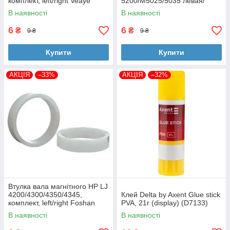
комплект, left/right Veaye
5200/M5025/5035 левая/
(BSHMR-505U-VE)
правая Foshan (MAG-7516A-
В наявності
В наявності
BSH-Foshan)
6
6
₴
₴
9 ₴
9 ₴
Купити
Купити
АКЦІЯ
–33%
АКЦІЯ
–32%
Втулка вала магнітного HP LJ
4200/4300/4350/4345,
Клей Delta by Axent Glue stick
комплект, left/right Foshan
PVA, 21г (display) (D7133)
(MAG-1338A-BSH-Foshan)
В наявності
В наявності