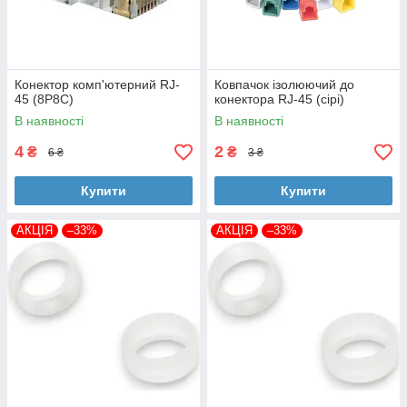
Конектор комп'ютерний RJ-
Ковпачок ізолюючий до
45 (8P8C)
конектора RJ-45 (сірі)
В наявності
В наявності
4
2
₴
₴
6 ₴
3 ₴
Купити
Купити
АКЦІЯ
–33%
АКЦІЯ
–33%