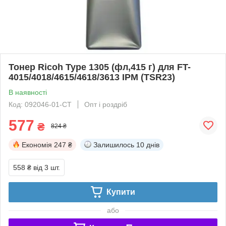
Тонер Ricoh Type 1305 (фл,415 г) для FT-
4015/4018/4615/4618/3613 IPM (TSR23)
В наявності
Код: 092046-01-СТ
Опт і роздріб
577
₴
824 ₴
Економія
247 ₴
Залишилось
10 днів
558 ₴
від 3 шт.
Купити
або