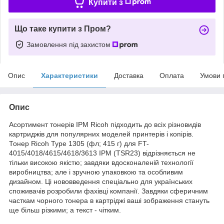
Купити з
Що таке купити з Пром?
Замовлення під захистом
Опис
Характеристики
Доставка
Оплата
Умови 
Опис
Асортимент тонерів IPM Ricoh підходить до всіх різновидів
картриджів для популярних моделей принтерів і копірів.
Тонер Ricoh Type 1305 (фл; 415 г) для FT-
4015/4018/4615/4618/3613 IPM (TSR23) відрізняється не
тільки високою якістю; завдяки вдосконаленій технології
виробництва; але і зручною упаковкою та особливим
дизайном. Ці нововведення спеціально для українських
споживачів розробили фахівці компанії. Завдяки сферичним
часткам чорного тонера в картріджі ваші зображення стануть
ще більш різкими; а текст - чітким.