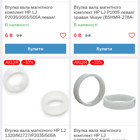
Втулка вала магнітного
Втулка вала магнітного
комплект HP LJ
комплект HP LJ P1005 левая/
P2035/2055/505A левая/
правая Veaye (BSHMR-278A-
правая Veaye (BSHMR-505A-
VE)
В наявності
В наявності
VE)
6
6
₴
₴
9 ₴
9 ₴
Купити
Купити
АКЦІЯ
–33%
АКЦІЯ
–33%
Втулка вала магнітного HP LJ
Втулка вала магнітного
1320/M2727/P2035/505A
комплект HP LJ