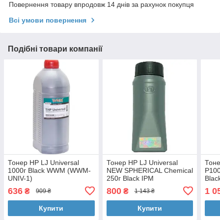
Повернення товару впродовж 14 днів за рахунок покупця
Всі умови повернення
Подібні товари компанії
Тонер HP LJ Universal
Тонер HP LJ Universal
Тоне
1000г Black WWM (WWM-
NEW SPHERICAL Chemical
P100
UNIV-1)
250г Black IPM
Blac
(TSHUNVBELR)
N25
636
800
1 0
₴
₴
909 ₴
1 143 ₴
Купити
Купити