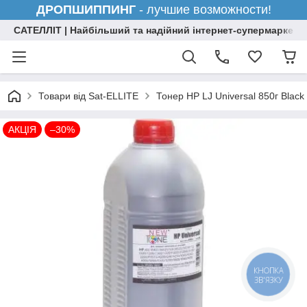
ДРОПШИППИНГ
- лучшие возможности!
САТЕЛЛІТ | Найбільший та надійний інтернет-супермаркет н
Товари від Sat-ELLITE
Тонер HP LJ Universal 850г Blac
АКЦІЯ
–30%
КНОПКА
ЗВ'ЯЗКУ