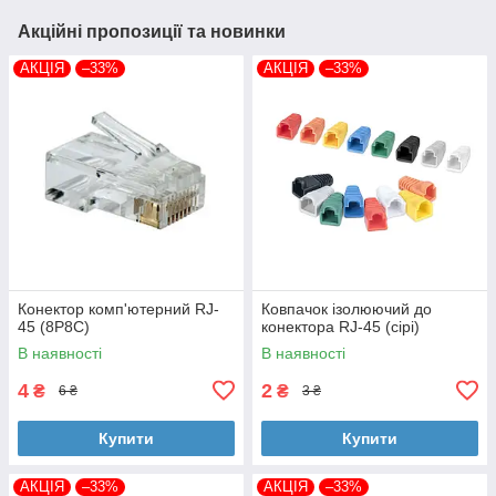
Акційні пропозиції та новинки
АКЦІЯ
–33%
АКЦІЯ
–33%
Конектор комп'ютерний RJ-
Ковпачок ізолюючий до
45 (8P8C)
конектора RJ-45 (сірі)
В наявності
В наявності
4
2
₴
₴
6 ₴
3 ₴
Купити
Купити
АКЦІЯ
–33%
АКЦІЯ
–33%