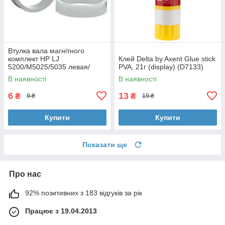
Втулка вала магнітного
комплект HP LJ
Клей Delta by Axent Glue stick
5200/M5025/5035 левая/
PVA, 21г (display) (D7133)
правая Foshan (MAG-7516A-
В наявності
В наявності
BSH-Foshan)
6
13
₴
₴
9 ₴
19 ₴
Купити
Купити
Показати ще
Про нас
92% позитивних з 183 відгуків за рік
Працює з 19.04.2013