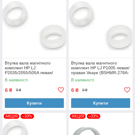
Втулка вала магнітного
Втулка вала магнітного
комплект HP LJ
комплект HP LJ P1005 левая/
P2035/2055/505A левая/
правая Veaye (BSHMR-278A-
правая Veaye (BSHMR-505A-
VE)
В наявності
В наявності
VE)
6
6
₴
₴
9 ₴
9 ₴
Купити
Купити
АКЦІЯ
–33%
АКЦІЯ
–33%