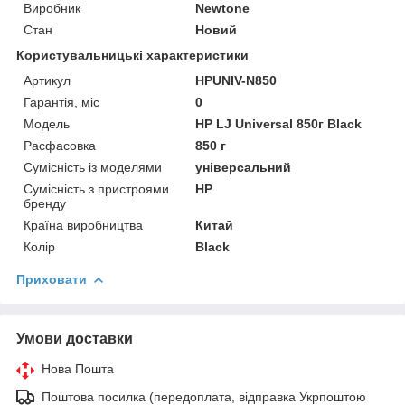
Виробник
Newtone
Стан
Новий
Користувальницькі характеристики
Артикул
HPUNIV-N850
Гарантія, міс
0
Мoдель
HP LJ Universal 850г Black
Расфасовка
850 г
Сумісність із моделями
універсальний
Сумісність з пристроями
HP
бренду
Країна виробництва
Китай
Колір
Black
Приховати
Умови доставки
Нова Пошта
Поштова посилка (передоплата, відправка Укрпоштою