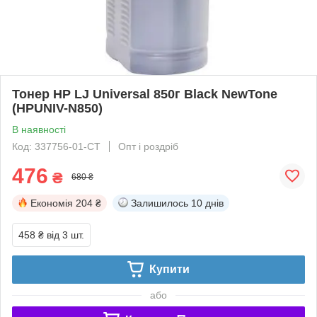
Тонер HP LJ Universal 850г Black NewTone
(HPUNIV-N850)
В наявності
Код: 337756-01-СТ
Опт і роздріб
476
₴
680 ₴
Економія
204 ₴
Залишилось
10 днів
458 ₴
від 3 шт.
Купити
або