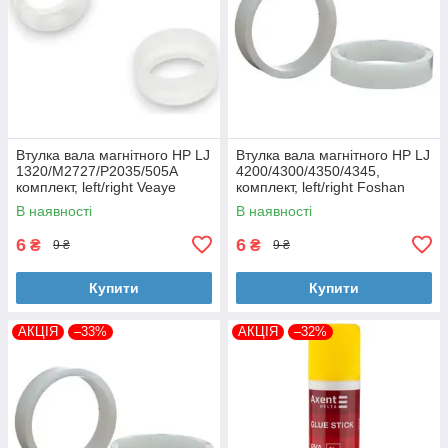
Втулка вала магнітного HP LJ
Втулка вала магнітного HP LJ
1320/M2727/P2035/505A
4200/4300/4350/4345,
комплект, left/right Veaye
комплект, left/right Foshan
(BSHMR-505U-VE)
(MAG-1338A-BSH-Foshan)
В наявності
В наявності
6
6
₴
₴
9 ₴
9 ₴
Купити
Купити
АКЦІЯ
–33%
АКЦІЯ
–32%