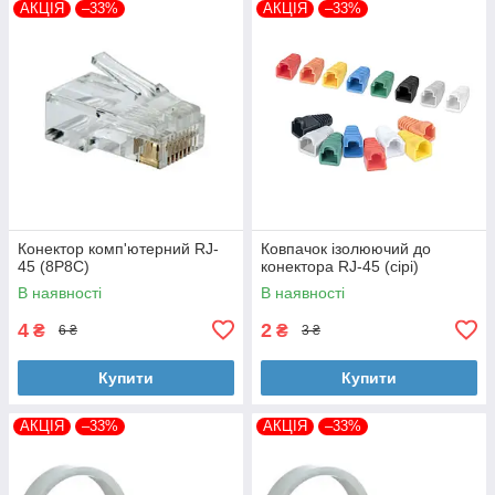
АКЦІЯ
–33%
АКЦІЯ
–33%
Конектор комп'ютерний RJ-
Ковпачок ізолюючий до
45 (8P8C)
конектора RJ-45 (сірі)
В наявності
В наявності
4
2
₴
₴
6 ₴
3 ₴
Купити
Купити
АКЦІЯ
–33%
АКЦІЯ
–33%