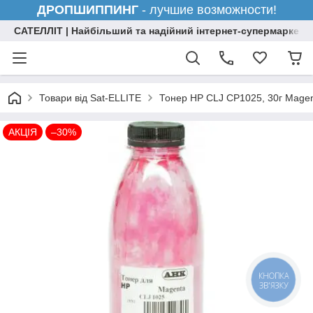
ДРОПШИППИНГ
- лучшие возможности!
САТЕЛЛІТ | Найбільший та надійний інтернет-супермаркет н
Товари від Sat-ELLITE
Тонер HP CLJ CP1025, 30г Mage
АКЦІЯ
–30%
КНОПКА
ЗВ'ЯЗКУ