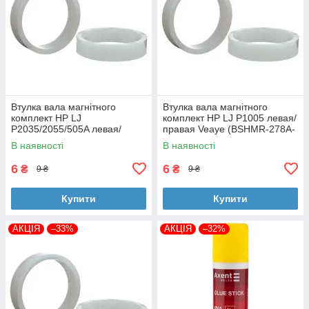
Втулка вала магнітного
Втулка вала магнітного
комплект HP LJ
комплект HP LJ P1005 левая/
P2035/2055/505A левая/
правая Veaye (BSHMR-278A-
правая Veaye (BSHMR-505A-
VE)
В наявності
В наявності
VE)
6
6
₴
₴
9 ₴
9 ₴
Купити
Купити
АКЦІЯ
–33%
АКЦІЯ
–32%