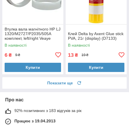
Втулка вала магнітного HP LJ
1320/M2727/P2035/505A
Клей Delta by Axent Glue stick
комплект, left/right Veaye
PVA, 21г (display) (D7133)
(BSHMR-505U-VE)
В наявності
В наявності
6
13
₴
₴
9 ₴
19 ₴
Купити
Купити
Показати ще
Про нас
92% позитивних з 183 відгуків за рік
Працює з 19.04.2013