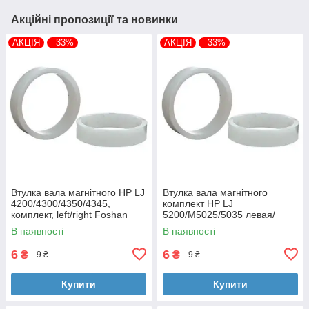
Акційні пропозиції та новинки
АКЦІЯ
–33%
АКЦІЯ
–33%
Втулка вала магнітного HP LJ
Втулка вала магнітного
4200/4300/4350/4345,
комплект HP LJ
комплект, left/right Foshan
5200/M5025/5035 левая/
(MAG-1338A-BSH-Foshan)
правая Foshan (MAG-7516A-
В наявності
В наявності
BSH-Foshan)
6
6
₴
₴
9 ₴
9 ₴
Купити
Купити