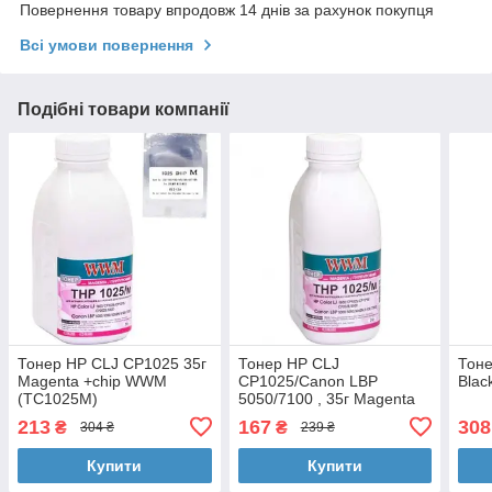
Повернення товару впродовж 14 днів за рахунок покупця
Всі умови повернення
Подібні товари компанії
Тонер HP CLJ CP1025 35г
Тонер HP CLJ
Тоне
Magenta +chip WWM
CP1025/Canon LBP
Blac
(TC1025M)
5050/7100 , 35г Magenta
WWM (HP1025M)
213
167
308
₴
₴
304 ₴
239 ₴
Купити
Купити