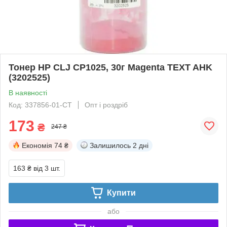
Тонер HP CLJ CP1025, 30г Magenta TEXT AHK
(3202525)
В наявності
Код: 337856-01-СТ
Опт і роздріб
173
₴
247 ₴
Економія
74 ₴
Залишилось
2 дні
163 ₴
від 3 шт.
Купити
або