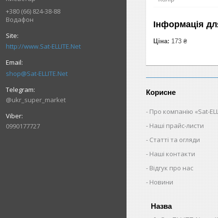
+380 (66) 824-38-88
Водафон
Інформація дл
Ціна:
173 ₴
http://www.Sat-ELLITE.Net
shop@Sat-ELLITE.Net
Корисне
@ukr_super_market
Про компанію «Sat-ELL
Наші прайс-листи
0990177727
Статті та огляди
Наші контакти
Відгук про нас
Новини