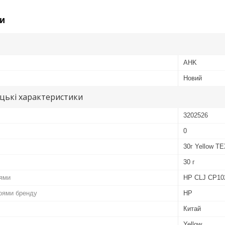
и
AHK
Новий
цькі характеристики
3202526
0
30г Yellow T
30 г
лями
HP CLJ CP10
роями бренду
HP
Китай
Yellow