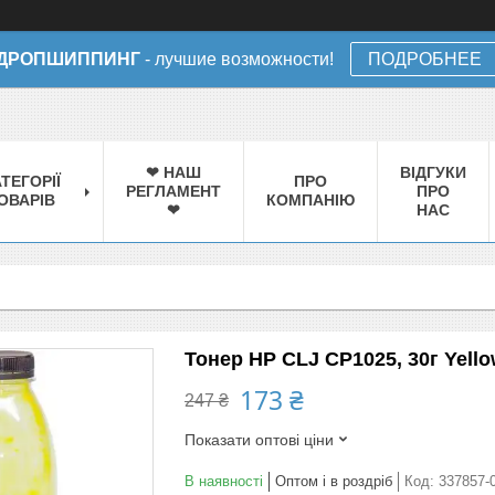
ДРОПШИППИНГ
- лучшие возможности!
ПОДРОБНЕЕ
❤ НАШ
ВІДГУКИ
ТЕГОРІЇ
ПРО
РЕГЛАМЕНТ
ПРО
ОВАРІВ
КОМПАНІЮ
❤
НАС
Тонер HP CLJ CP1025, 30г Yell
173 ₴
247 ₴
Показати оптові ціни
В наявності
Оптом і в роздріб
Код:
337857-