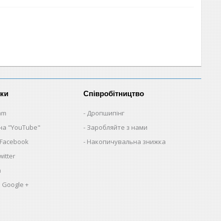
нки
Співробітництво
am
Дропшипінг
на "YouTube"
Заробляйте з нами
 Facebook
Накопичувальна знижка
itter
a
 Google +