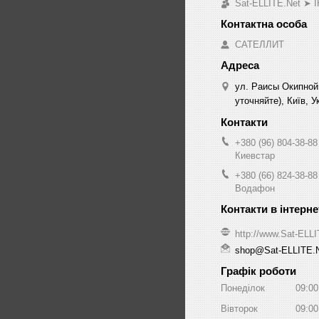
Sat-ELLITE.Net 
САТЕЛЛИТ
ул. Раисы Окипной
уточняйте), Київ, У
+380 (96) 804-38-88
Киевстар
+380 (66) 824-38-88
Водафон
http://www.Sat-ELL
shop@Sat-ELLITE.
Графік роботи
Понеділок
09:00
Вівторок
09:00