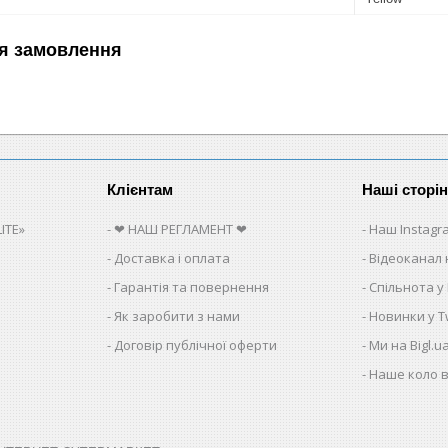
я замовлення
Клієнтам
Наші сторі
ITE»
❤ НАШ РЕГЛАМЕНТ ❤
Наш Instagr
Доставка і оплата
Відеоканал 
Гарантія та повернення
Спільнота у
Як заробити з нами
Новинки у Tw
Договір публічної оферти
Ми на Bigl.u
Наше коло в