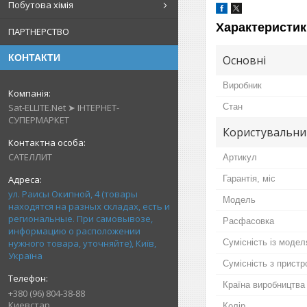
Побутова хімія
Характеристик
ПАРТНЕРСТВО
КОНТАКТИ
Основні
Виробник
Sat-ELLITE.Net ➤ ІНТЕРНЕТ-
Стан
СУПЕРМАРКЕТ
Користувальни
САТЕЛЛИТ
Артикул
Гарантія, міс
ул. Раисы Окипной, 4 (товары
Мoдель
находятся на разных складах, есть и
региональные. При самовывозе,
Расфасовка
информацию о расположении
нужного товара, уточняйте), Київ,
Сумісність із моде
Україна
Сумісність з прист
Країна виробництва
+380 (96) 804-38-88
Киевстар
Колір