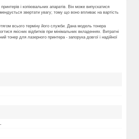
 принтерів і копіювальних апаратів. Він може випускатися
омендується звертати увагу; тому що воно впливає на вартість
ротягом всього терміну його служби. Дана модель тонера
огтися якісних відбитків при мінімальних вкладеннях. Витратні
й тонер для лазерного принтера - запорука довгої і надійної
L