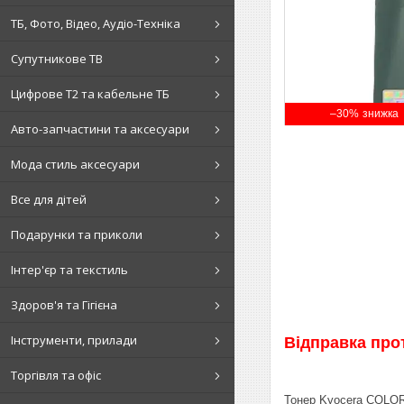
ТБ, Фото, Відео, Аудіо-Техніка
Супутникове ТВ
Цифрове Т2 та кабельне ТБ
–30%
Авто-запчастини та аксесуари
Мода стиль аксесуари
Все для дітей
Подарунки та приколи
Інтер'єр та текстиль
Здоров'я та Гігієна
Інструменти, прилади
Відправка про
Торгівля та офіс
Тонер Kyocera COL