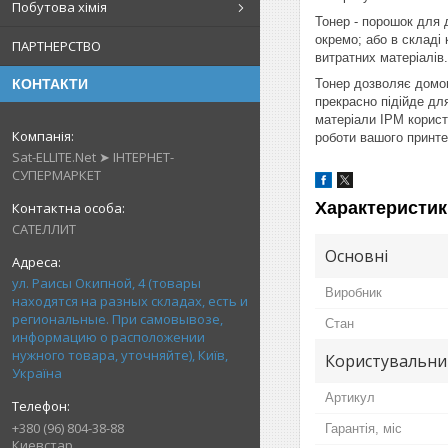
Побутова хімія
Тонер - порошок для 
окремо; або в складі
ПАРТНЕРСТВО
витратних матеріалів.
КОНТАКТИ
Тонер дозволяє домог
прекрасно підійде дл
матеріали IPM корист
роботи вашого принте
Sat-ELLITE.Net ➤ ІНТЕРНЕТ-
СУПЕРМАРКЕТ
Характеристик
САТЕЛЛИТ
Основні
ул. Раисы Окипной, 4 (товары
Виробник
находятся на разных складах, есть и
региональные. При самовывозе,
Стан
информацию о расположении
нужного товара, уточняйте), Київ,
Користувальни
Україна
Артикул
+380 (96) 804-38-88
Гарантія, міс
Киевстар