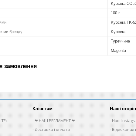
Kyocera CO
100 г
лями
Kyocera TK-5
роями бренду
Kyocera
Туреччина
Magenta
я замовлення
Клієнтам
Наші сторі
ITE»
❤ НАШ РЕГЛАМЕНТ ❤
Наш Instagr
Доставка і оплата
Відеоканал 