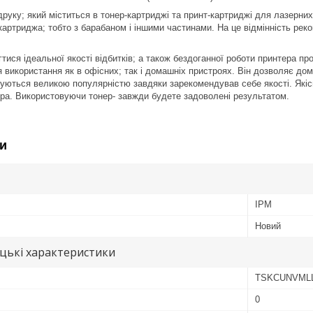
друку; який міститься в тонер-картриджі та принт-картриджі для лазерних
 картриджа; тобто з барабаном і іншими частинами. На це відмінність рек
тися ідеальної якості відбитків; а також бездоганної роботи принтера п
я використання як в офісних; так і домашніх пристроях. Він дозволяє дом
уються великою популярністю завдяки зарекомендував себе якості. Якісни
ра. Використовуючи тонер- завжди будете задоволені результатом.
и
IPM
Новий
цькі характеристики
TSKCUNVML
0