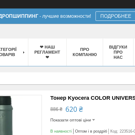
ДРОПШИППИНГ
- лучшие возможности!
ПОДРОБНЕЕ
❤ НАШ
ВІДГУКИ
ТЕГОРІЇ
ПРО
РЕГЛАМЕНТ
ПРО
ОВАРІВ
КОМПАНІЮ
❤
НАС
Тонер Kyocera COLOR UNIVER
620 ₴
886 ₴
Показати оптові ціни
В наявності
Оптом і в роздріб
Код:
223516-