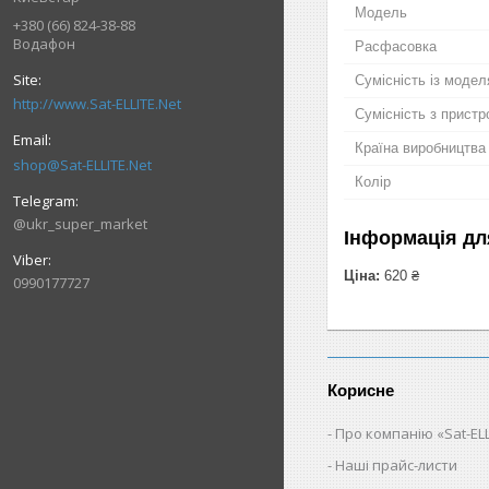
Мoдель
+380 (66) 824-38-88
Водафон
Расфасовка
Сумісність із моде
http://www.Sat-ELLITE.Net
Сумісність з прист
Країна виробництва
shop@Sat-ELLITE.Net
Колір
@ukr_super_market
Інформація дл
Ціна:
620 ₴
0990177727
Корисне
Про компанію «Sat-ELL
Наші прайс-листи