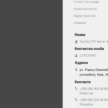
Статті та огляди
Наші контакти
Відгук про нас
Новини
Sat-ELLITE.Net 
САТЕЛЛИТ
ул. Раисы Окипной
уточняйте), Київ, У
+380 (96) 804-38-88
Киевстар
+380 (66) 824-38-88
Водафон