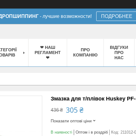
ДРОПШИППИНГ
- лучшие возможности!
ПОДРОБНЕЕ
❤ НАШ
ВІДГУКИ
ТЕГОРІЇ
ПРО
РЕГЛАМЕНТ
ПРО
ОВАРІВ
КОМПАНІЮ
❤
НАС
Змазка для т/плівок Huskey PF
305 ₴
436 ₴
Показати оптові ціни
В наявності
Оптом і в роздріб
Код:
211012-