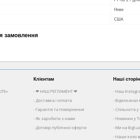
Нове
США
я замовлення
Клієнтам
Наші сторі
ITE»
❤ НАШ РЕГЛАМЕНТ ❤
Наш Instagr
Доставка і оплата
Відеоканал 
Гарантія та повернення
Спільнота у
Як заробити з нами
Новинки у Tw
Договір публічної оферти
Ми на Bigl.u
Наше коло в