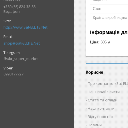
+380 (66) 824-38-88
Стан
Водафон
Країна виробництва
http://www.Sat-ELLITE.Net
Інформація дл
Ціна:
305 ₴
shop@Sat-ELLITE.Net
@ukr_super_market
Корисне
0990177727
Про компанію «Sat-ELL
Наші прайс-листи
Статті та огляди
Наші контакти
Відгук про нас
Новини