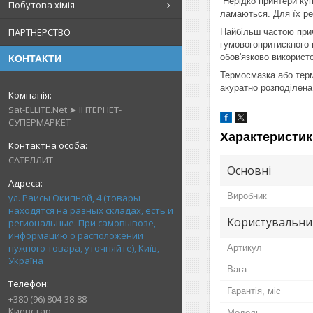
Нерідко принтери куп
Побутова хімія
ламаються. Для їх рем
ПАРТНЕРСТВО
Найбільш частою при
гумовогопритискного 
обов'язково використ
КОНТАКТИ
Термосмазка або терм
акуратно розподілена
Sat-ELLITE.Net ➤ ІНТЕРНЕТ-
СУПЕРМАРКЕТ
Характеристик
САТЕЛЛИТ
Основні
Виробник
ул. Раисы Окипной, 4 (товары
находятся на разных складах, есть и
Користувальни
региональные. При самовывозе,
информацию о расположении
нужного товара, уточняйте), Київ,
Артикул
Україна
Вага
Гарантія, міс
+380 (96) 804-38-88
Киевстар
Мoдель