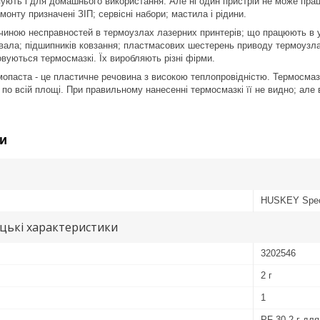
ують і для домашнього використання. Але ні один пристрій не може прац
онту призначені ЗІП; сервісні набори; мастила і рідини.
чиною несправностей в термоузлах лазерних принтерів; що працюють в у
вала; підшипників ковзання; пластмасових шестерень приводу термоузла;
овуються термосмазкі. Їх виробляють різні фірми.
опаста - це пластичне речовина з високою теплопровідністю. Термосма
 по всій площі. При правильному нанесенні термосмазкі її не видно; але 
и
HUSKEY Speci
цькі характеристики
3202546
2 г
1
PF-30 2 г для