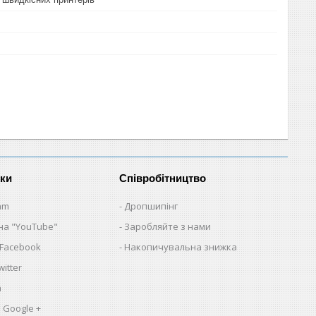
нки
Співробітництво
am
Дропшипінг
на "YouTube"
Заробляйте з нами
 Facebook
Накопичувальна знижка
itter
a
 Google +