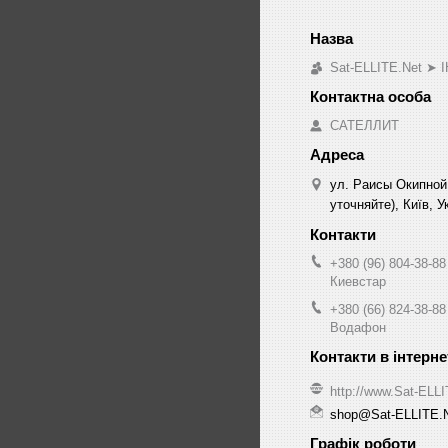
Sat-ELLITE.Net 
САТЕЛЛИТ
ул. Раисы Окипной
уточняйте), Київ, У
+380 (96) 804-38-88
Киевстар
+380 (66) 824-38-88
Водафон
http://www.Sat-ELL
shop@Sat-ELLITE.
Графік роботи