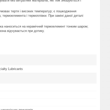
ювати без витратних матеріалів; які теж зношуються і
мовах тертя і високих температур; є пошкодження
 термоелемента і термоплівки. При заміні даної деталі
зка наноситься на керамічний термоелемент тонким шаром;
вона відчувається при дотику.
alty Lubricants
 швидкісних принтерів