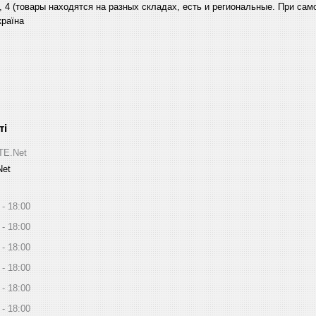
, 4 (товары находятся на разных складах, есть и региональные. При са
країна
ITE.Net
Net
18:00
18:00
18:00
18:00
18:00
18:00