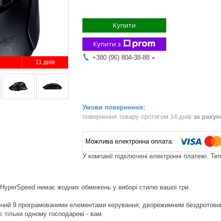
Купити
Купити з
+380 (96) 804-38-88
11 днів
повернення товару протягом 14 днів
за раху
У компанії підключені електронні платежі. Те
X HyperSpeed немає жодних обмежень у виборі стилю вашої гри.
щений 9 програмованими елементами керування; дворежимним бездротови
є тільки одному господареві - вам.