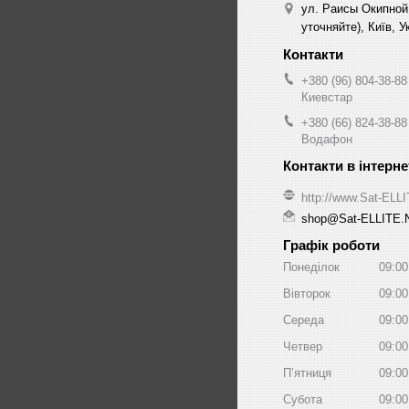
ул. Раисы Окипной
уточняйте), Київ, У
+380 (96) 804-38-88
Киевстар
+380 (66) 824-38-88
Водафон
http://www.Sat-ELL
shop@Sat-ELLITE.
Графік роботи
Понеділок
09:00
Вівторок
09:00
Середа
09:00
Четвер
09:00
Пʼятниця
09:00
Субота
09:00