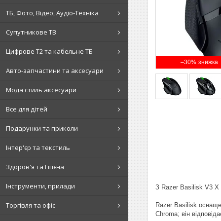
ТБ, Фото, Відео, Аудіо-Техніка
Супутникове ТВ
Цифрове Т2 та кабельне ТБ
–30%
Авто-запчастини та аксесуари
Мода стиль аксесуари
Все для дітей
Подарунки та приколи
Інтер'єр та текстиль
Здоров'я та Гігієна
Інструменти, прилади
З Razer Basilisk V3 
Торгівля та офіс
Razer Basilisk осна
Chroma; він відповіда