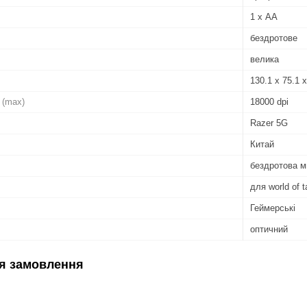
1 х AA
бездротове
велика
130.1 x 75.1 
 (max)
18000 dpi
Razer 5G
Китай
бездротова 
для world of 
Геймерські
оптичний
я замовлення