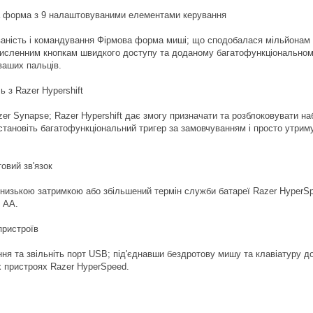
а форма з 9 налаштовуваними елементами керування
ність і командування Фірмова форма миші; що сподобалася мільйонам лю
численним кнопкам швидкого доступу та доданому багатофункціональном
ваших пальців.
ь з Razer Hypershift
zer Synapse; Razer Hypershift дає змогу призначати та розблоковувати н
становіть багатофункціональний тригер за замовчуванням і просто утрим
овий зв'язок
днизькою затримкою або збільшений термін служби батареї Razer HyperSpe
 AA.
пристроїв
ня та звільніть порт USB; під'єднавши бездротову мишу та клавіатуру д
х пристроях Razer HyperSpeed.