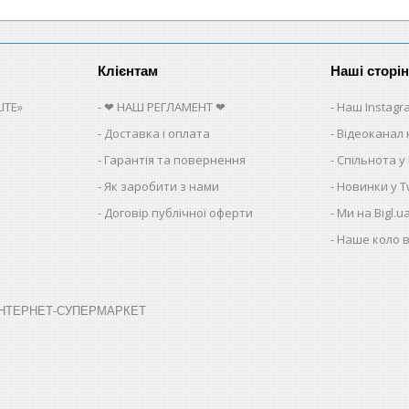
Клієнтам
Наші сторі
ITE»
❤ НАШ РЕГЛАМЕНТ ❤
Наш Instagr
Доставка і оплата
Відеоканал 
Гарантія та повернення
Спільнота у
Як заробити з нами
Новинки у Tw
Договір публічної оферти
Ми на Bigl.u
Наше коло в
➤ ІНТЕРНЕТ-СУПЕРМАРКЕТ