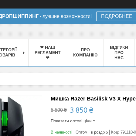
ДРОПШИППИНГ
- лучшие возможности!
ПОДРОБНЕЕ
❤ НАШ
ВІДГУКИ
ТЕГОРІЇ
ПРО
РЕГЛАМЕНТ
ПРО
ОВАРІВ
КОМПАНІЮ
❤
НАС
Мишка Razer Basilisk V3 X Hype
3 850 ₴
5 500 ₴
Показати оптові ціни
В наявності
Оптом і в роздріб
Код:
791110-