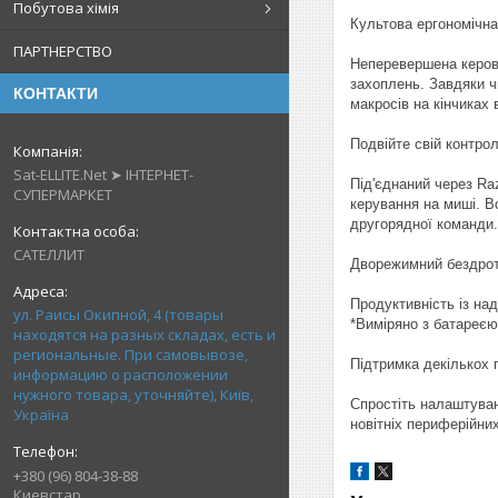
Побутова хімія
Культова ергономічн
ПАРТНЕРСТВО
Неперевершена керова
захоплень. Завдяки 
КОНТАКТИ
макросів на кінчиках 
Подвійте свій контрол
Sat-ELLITE.Net ➤ ІНТЕРНЕТ-
Під'єднаний через Ra
СУПЕРМАРКЕТ
керування на миші. В
другорядної команди.
САТЕЛЛИТ
Дворежимний бездрот
Продуктивність із на
ул. Раисы Окипной, 4 (товары
*Виміряно з батареєю
находятся на разных складах, есть и
региональные. При самовывозе,
Підтримка декількох 
информацию о расположении
нужного товара, уточняйте), Київ,
Спростіть налаштуван
Україна
новітніх периферійни
+380 (96) 804-38-88
Киевстар