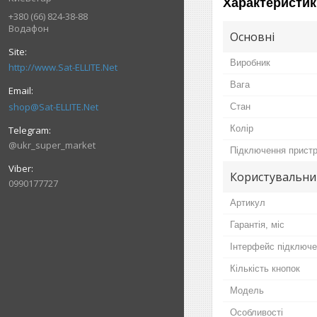
Характеристик
+380 (66) 824-38-88
Водафон
Основні
Виробник
http://www.Sat-ELLITE.Net
Вага
shop@Sat-ELLITE.Net
Стан
Колір
@ukr_super_market
Підключення прист
Користувальни
0990177727
Артикул
Гарантія, міс
Інтерфейс підключ
Кількість кнопок
Мoдель
Особливості