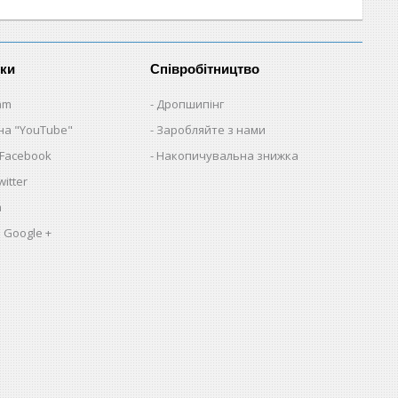
нки
Співробітництво
am
Дропшипінг
на "YouTube"
Заробляйте з нами
 Facebook
Накопичувальна знижка
itter
a
 Google +