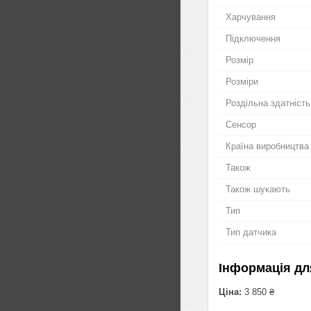
Харчування
Підключення
Розмір
Розміри
Роздільна здатність
Сенсор
Країна виробництва
Також
Також шукають
Тип
Тип датчика
Інформація дл
Ціна:
3 850 ₴