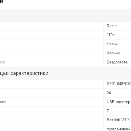
и
Razer
110 г
Новий
Чорний
рою
Бездротове
цькі характеристики
RZ01-048701
24
ення
USB адаптер 
7
Basilisk V3 X
програмовані