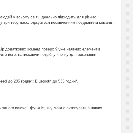
дей у всьому світі; ідеально підходить для різних
у триггеру насолоджуйтеся нескінченним поєднанням команд і
абір додаткових команд поверх 9 уже наявних елементів
уйте його; натискаючи потрібну кнопку для виконання
ed до 285 годин*; Bluetooth до 535 годин*.
о одного ключа - функція; яку можна активувати в наших